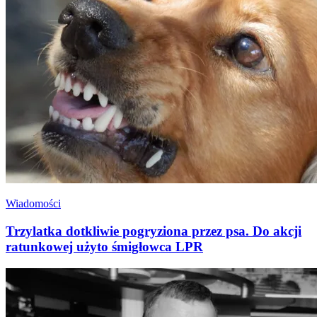
Wiadomości
Trzylatka dotkliwie pogryziona przez psa. Do akcji
ratunkowej użyto śmigłowca LPR