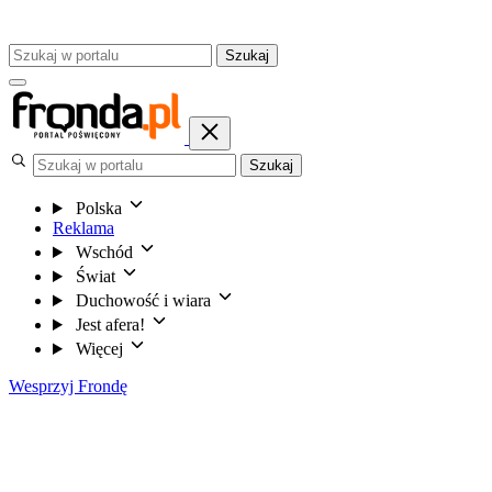
Szukaj
Szukaj
Polska
Reklama
Wschód
Świat
Duchowość i wiara
Jest afera!
Więcej
Wesprzyj Frondę