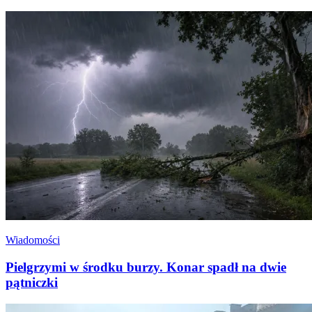
Wiadomości
Pielgrzymi w środku burzy. Konar spadł na dwie
pątniczki