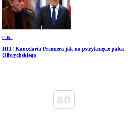
Odlot
HIT! Kancelaria Premiera jak na pstryknięcie palca
Olbrychskiego
ad