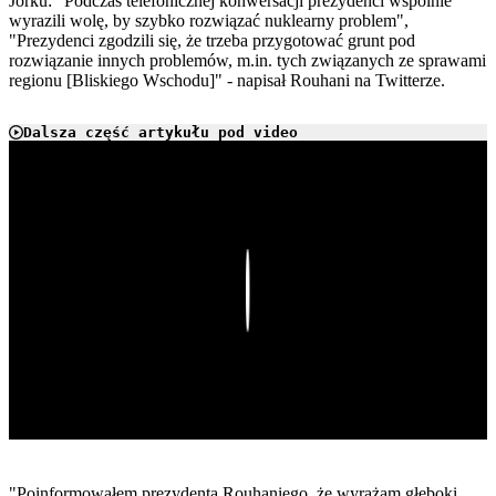
Jorku: "Podczas telefonicznej konwersacji prezydenci wspólnie
wyrazili wolę, by szybko rozwiązać nuklearny problem",
"Prezydenci zgodzili się, że trzeba przygotować grunt pod
rozwiązanie innych problemów, m.in. tych związanych ze sprawami
regionu [Bliskiego Wschodu]" - napisał Rouhani na Twitterze.
Dalsza część artykułu pod video
Play
"Poinformowałem prezydenta Rouhaniego, że wyrażam głęboki