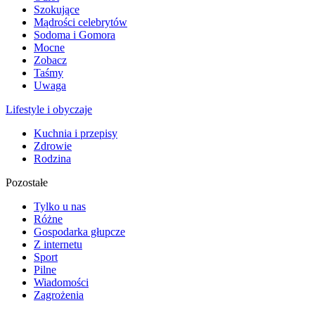
Szokujące
Mądrości celebrytów
Sodoma i Gomora
Mocne
Zobacz
Taśmy
Uwaga
Lifestyle i obyczaje
Kuchnia i przepisy
Zdrowie
Rodzina
Pozostałe
Tylko u nas
Różne
Gospodarka głupcze
Z internetu
Sport
Pilne
Wiadomości
Zagrożenia