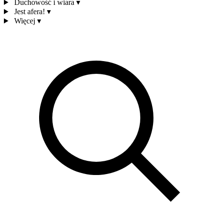
Duchowość i wiara
▾
Jest afera!
▾
Więcej
▾