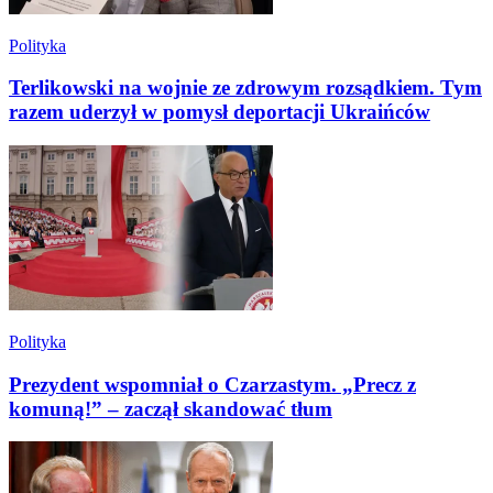
Polityka
Terlikowski na wojnie ze zdrowym rozsądkiem. Tym
razem uderzył w pomysł deportacji Ukraińców
Polityka
Prezydent wspomniał o Czarzastym. „Precz z
komuną!” – zaczął skandować tłum