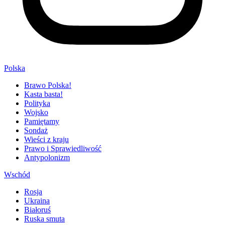
Polska
Brawo Polska!
Kasta basta!
Polityka
Wojsko
Pamiętamy
Sondaż
Wieści z kraju
Prawo i Sprawiedliwość
Antypolonizm
Wschód
Rosja
Ukraina
Białoruś
Ruska smuta