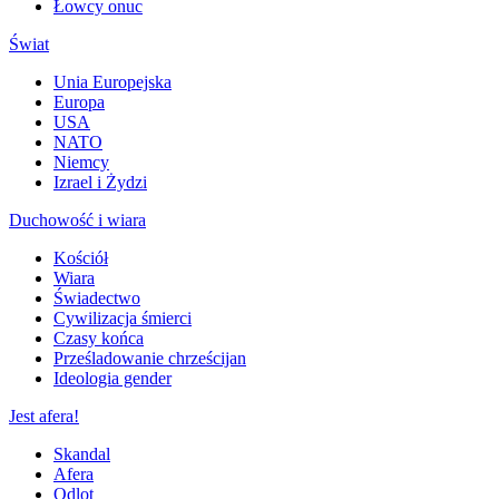
Łowcy onuc
Świat
Unia Europejska
Europa
USA
NATO
Niemcy
Izrael i Żydzi
Duchowość i wiara
Kościół
Wiara
Świadectwo
Cywilizacja śmierci
Czasy końca
Prześladowanie chrześcijan
Ideologia gender
Jest afera!
Skandal
Afera
Odlot