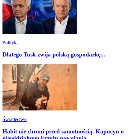
Polityka
Dlatego Tusk zwija polską gospodarkę...
Świadectwo
Habit nie chroni przed samotnością. Kapucyn o
niewidzialnym krzyżu powołania