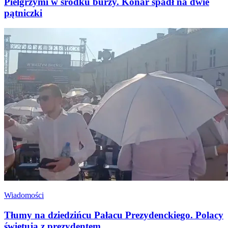
Pielgrzymi w środku burzy. Konar spadł na dwie
pątniczki
Wiadomości
Tłumy na dziedzińcu Pałacu Prezydenckiego. Polacy
świętują z prezydentem