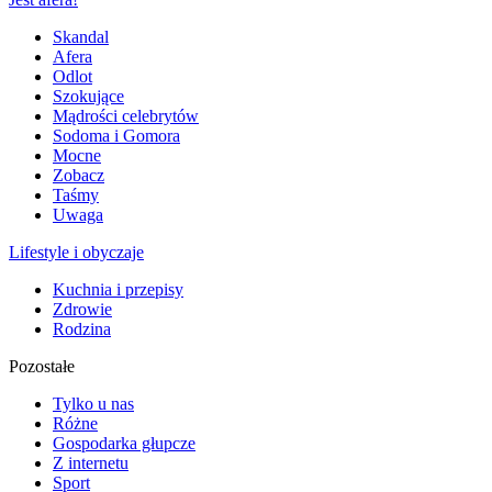
Skandal
Afera
Odlot
Szokujące
Mądrości celebrytów
Sodoma i Gomora
Mocne
Zobacz
Taśmy
Uwaga
Lifestyle i obyczaje
Kuchnia i przepisy
Zdrowie
Rodzina
Pozostałe
Tylko u nas
Różne
Gospodarka głupcze
Z internetu
Sport