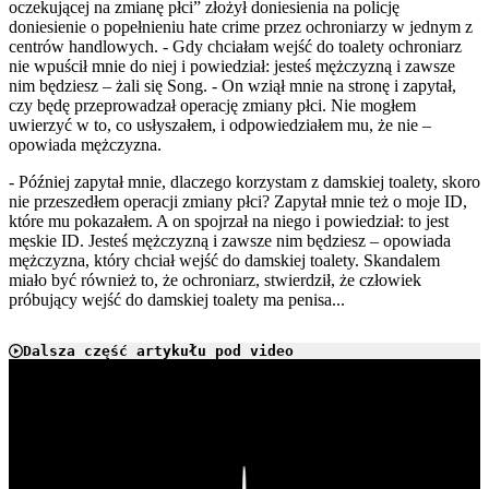
oczekującej na zmianę płci” złożył doniesienia na policję
doniesienie o popełnieniu hate crime przez ochroniarzy w jednym z
centrów handlowych. - Gdy chciałam wejść do toalety ochroniarz
nie wpuścił mnie do niej i powiedział: jesteś mężczyzną i zawsze
nim będziesz – żali się Song. - On wziął mnie na stronę i zapytał,
czy będę przeprowadzał operację zmiany płci. Nie mogłem
uwierzyć w to, co usłyszałem, i odpowiedziałem mu, że nie –
opowiada mężczyzna.
- Później zapytał mnie, dlaczego korzystam z damskiej toalety, skoro
nie przeszedłem operacji zmiany płci? Zapytał mnie też o moje ID,
które mu pokazałem. A on spojrzał na niego i powiedział: to jest
męskie ID. Jesteś mężczyzną i zawsze nim będziesz – opowiada
mężczyzna, który chciał wejść do damskiej toalety. Skandalem
miało być również to, że ochroniarz, stwierdził, że człowiek
próbujący wejść do damskiej toalety ma penisa...
Dalsza część artykułu pod video