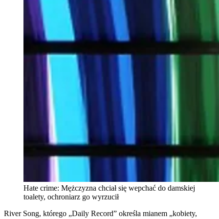
Hate crime: Mężczyzna chciał się wepchać do damskiej
toalety, ochroniarz go wyrzucił
River Song, którego „Daily Record” określa mianem „kobiety,