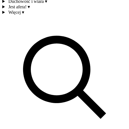
Duchowość i wiara
▾
Jest afera!
▾
Więcej
▾