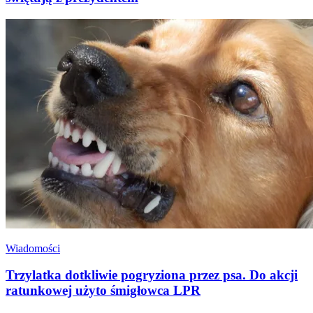
Wiadomości
Trzylatka dotkliwie pogryziona przez psa. Do akcji
ratunkowej użyto śmigłowca LPR