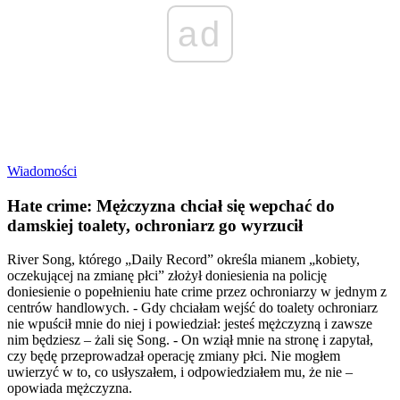
ad
Wiadomości
Hate crime: Mężczyzna chciał się wepchać do
damskiej toalety, ochroniarz go wyrzucił
River Song, którego „Daily Record” określa mianem „kobiety,
oczekującej na zmianę płci” złożył doniesienia na policję
doniesienie o popełnieniu hate crime przez ochroniarzy w jednym z
centrów handlowych. - Gdy chciałam wejść do toalety ochroniarz
nie wpuścił mnie do niej i powiedział: jesteś mężczyzną i zawsze
nim będziesz – żali się Song. - On wziął mnie na stronę i zapytał,
czy będę przeprowadzał operację zmiany płci. Nie mogłem
uwierzyć w to, co usłyszałem, i odpowiedziałem mu, że nie –
opowiada mężczyzna.