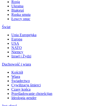
Rosja
Ukraina
Białoruś
Ruska smuta
Łowcy onuc
Świat
Unia Europejska
Europa
USA
NATO
Niemcy
Izrael i Żydzi
Duchowość i wiara
Kościół
Wiara
Świadectwo
Cywilizacja śmierci
Czasy końca
Prześladowanie chrześcijan
Ideologia gender
Jest afera!