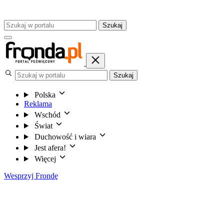
Szukaj
Szukaj
Polska
Reklama
Wschód
Świat
Duchowość i wiara
Jest afera!
Więcej
Wesprzyj Frondę