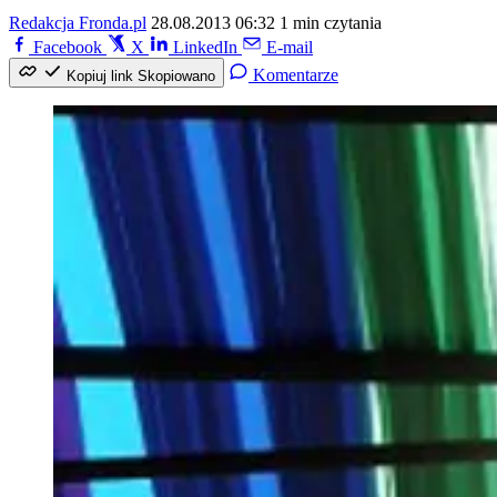
Redakcja Fronda.pl
28.08.2013 06:32
1 min czytania
Facebook
X
LinkedIn
E-mail
Komentarze
Kopiuj link
Skopiowano