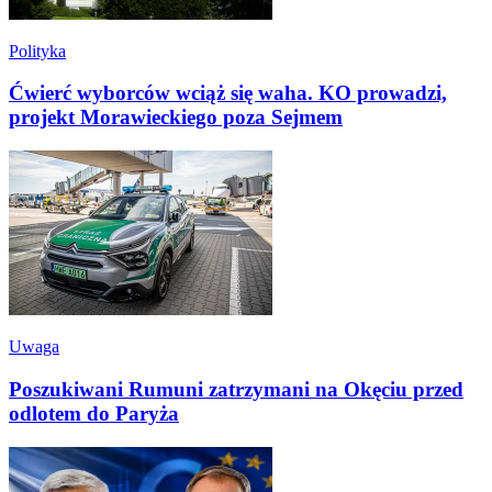
Polityka
Ćwierć wyborców wciąż się waha. KO prowadzi,
projekt Morawieckiego poza Sejmem
Uwaga
Poszukiwani Rumuni zatrzymani na Okęciu przed
odlotem do Paryża