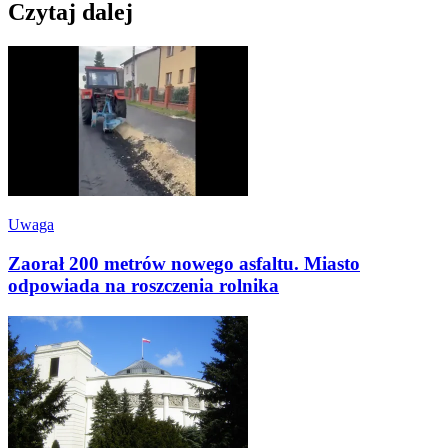
Czytaj dalej
Uwaga
Zaorał 200 metrów nowego asfaltu. Miasto
odpowiada na roszczenia rolnika