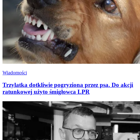
Wiadomości
Trzylatka dotkliwie pogryziona przez psa. Do akcji
ratunkowej użyto śmigłowca LPR