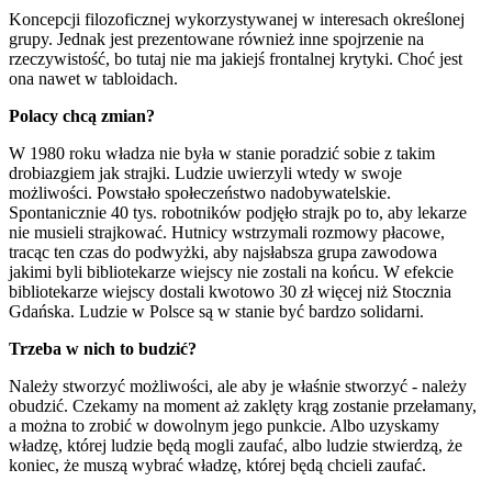
Koncepcji filozoficznej wykorzystywanej w interesach określonej
grupy. Jednak jest prezentowane również inne spojrzenie na
rzeczywistość, bo tutaj nie ma jakiejś frontalnej krytyki. Choć jest
ona nawet w tabloidach.
Polacy chcą zmian?
W 1980 roku władza nie była w stanie poradzić sobie z takim
drobiazgiem jak strajki. Ludzie uwierzyli wtedy w swoje
możliwości. Powstało społeczeństwo nadobywatelskie.
Spontanicznie 40 tys. robotników podjęło strajk po to, aby lekarze
nie musieli strajkować. Hutnicy wstrzymali rozmowy płacowe,
tracąc ten czas do podwyżki, aby najsłabsza grupa zawodowa
jakimi byli bibliotekarze wiejscy nie zostali na końcu. W efekcie
bibliotekarze wiejscy dostali kwotowo 30 zł więcej niż Stocznia
Gdańska. Ludzie w Polsce są w stanie być bardzo solidarni.
Trzeba w nich to budzić?
Należy stworzyć możliwości, ale aby je właśnie stworzyć - należy
obudzić. Czekamy na moment aż zaklęty krąg zostanie przełamany,
a można to zrobić w dowolnym jego punkcie. Albo uzyskamy
władzę, której ludzie będą mogli zaufać, albo ludzie stwierdzą, że
koniec, że muszą wybrać władzę, której będą chcieli zaufać.