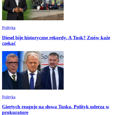
Polityka
Diesel bije historyczne rekordy. A Tusk? Znów każe
czekać
Polityka
Giertych reaguje na słowa Tuska. Polityk uderza w
prokuraturę