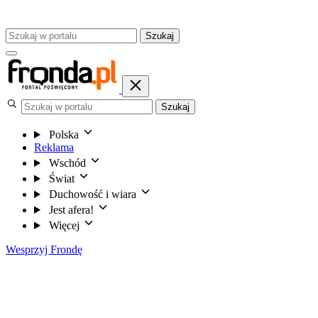
Szukaj
Szukaj
Polska
Reklama
Wschód
Świat
Duchowość i wiara
Jest afera!
Więcej
Wesprzyj Frondę