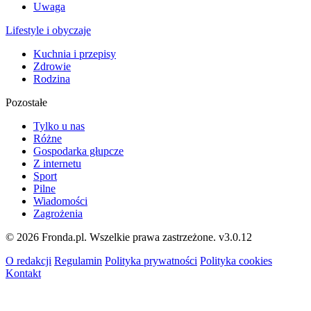
Uwaga
Lifestyle i obyczaje
Kuchnia i przepisy
Zdrowie
Rodzina
Pozostałe
Tylko u nas
Różne
Gospodarka głupcze
Z internetu
Sport
Pilne
Wiadomości
Zagrożenia
© 2026 Fronda.pl. Wszelkie prawa zastrzeżone.
v3.0.12
O redakcji
Regulamin
Polityka prywatności
Polityka cookies
Kontakt