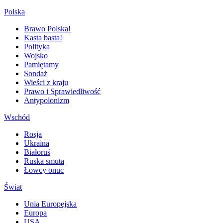
Polska
Brawo Polska!
Kasta basta!
Polityka
Wojsko
Pamiętamy
Sondaż
Wieści z kraju
Prawo i Sprawiedliwość
Antypolonizm
Wschód
Rosja
Ukraina
Białoruś
Ruska smuta
Łowcy onuc
Świat
Unia Europejska
Europa
USA