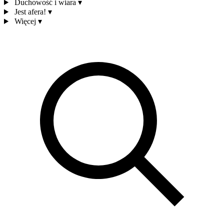
Duchowość i wiara
▾
Jest afera!
▾
Więcej
▾