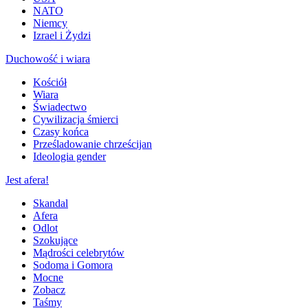
NATO
Niemcy
Izrael i Żydzi
Duchowość i wiara
Kościół
Wiara
Świadectwo
Cywilizacja śmierci
Czasy końca
Prześladowanie chrześcijan
Ideologia gender
Jest afera!
Skandal
Afera
Odlot
Szokujące
Mądrości celebrytów
Sodoma i Gomora
Mocne
Zobacz
Taśmy