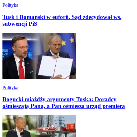
Polityka
Tusk i Domański w euforii. Sąd zdecydował ws.
subwencji PiS
Polityka
Bogucki miażdży argumenty Tuska: Doradcy
ośmieszają Pana, a Pan ośmiesza urząd premiera