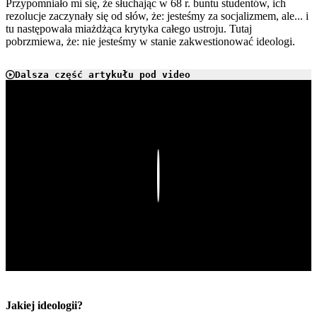
Przypomniało mi się, że słuchając w 68 r. buntu studentów, ich
rezolucje zaczynały się od słów, że: jesteśmy za socjalizmem, ale... i
tu następowała miażdżąca krytyka całego ustroju. Tutaj
pobrzmiewa, że: nie jesteśmy w stanie zakwestionować ideologi.
Dalsza część artykułu pod video
Play
Jakiej ideologii?