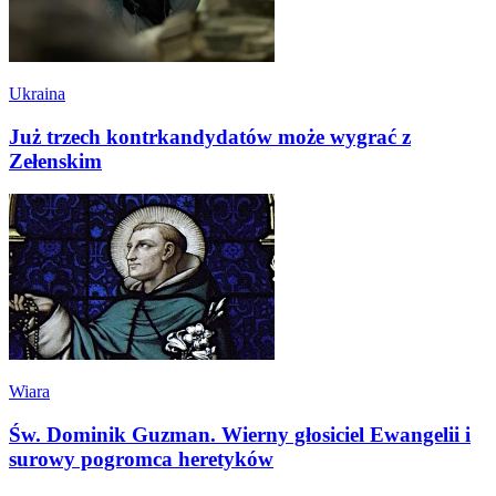
Ukraina
Już trzech kontrkandydatów może wygrać z
Zełenskim
Wiara
Św. Dominik Guzman. Wierny głosiciel Ewangelii i
surowy pogromca heretyków