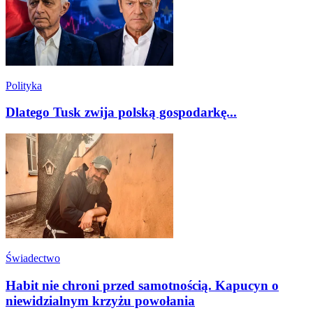
Polityka
Dlatego Tusk zwija polską gospodarkę...
Świadectwo
Habit nie chroni przed samotnością. Kapucyn o
niewidzialnym krzyżu powołania