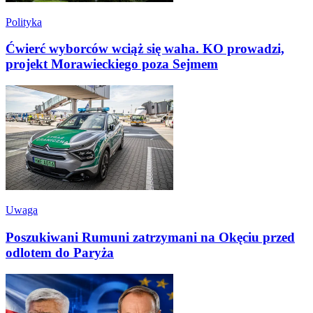
Polityka
Ćwierć wyborców wciąż się waha. KO prowadzi,
projekt Morawieckiego poza Sejmem
Uwaga
Poszukiwani Rumuni zatrzymani na Okęciu przed
odlotem do Paryża