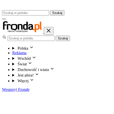
Szukaj
Szukaj
Polska
Reklama
Wschód
Świat
Duchowość i wiara
Jest afera!
Więcej
Wesprzyj Frondę