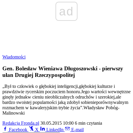
ad
Wiadomości
Gen. Bolesław Wieniawa Długoszowski - pierwszy
ułan Drugiej Rzeczypospolitej
„Był to człowiek o głębokiej inteligencji,głębokiej kulturze i
prawdziwie rycerskim poczuciem honoru.Jego wartości wewnętrzne
ginęły jednakw cieniu nieobliczalnych odruchów i szerokiej,ale
bardzo swoistej popularności jaką zdobył sobienieporównywalnym
rozmachem w kawaleryjskim trybie życia”.Władysław Pobóg-
Malinowski
Redakcja Fronda.pl
30.05.2015 10:00
6 min czytania
Facebook
X
LinkedIn
E-mail