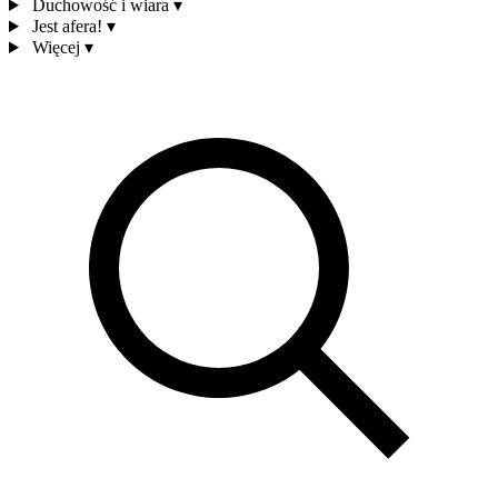
Duchowość i wiara
▾
Jest afera!
▾
Więcej
▾