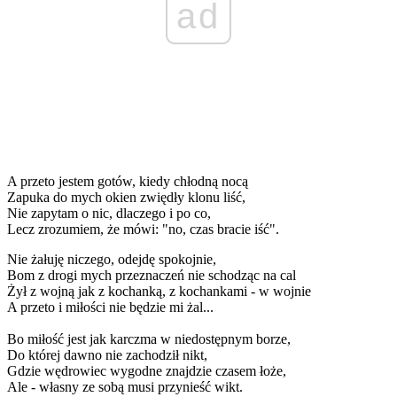
ad
A przeto jestem gotów, kiedy chłodną nocą
Zapuka do mych okien zwiędły klonu liść,
Nie zapytam o nic, dlaczego i po co,
Lecz zrozumiem, że mówi: "no, czas bracie iść".
Nie żałuję niczego, odejdę spokojnie,
Bom z drogi mych przeznaczeń nie schodząc na cal
Żył z wojną jak z kochanką, z kochankami - w wojnie
A przeto i miłości nie będzie mi żal...
Bo miłość jest jak karczma w niedostępnym borze,
Do której dawno nie zachodził nikt,
Gdzie wędrowiec wygodne znajdzie czasem łoże,
Ale - własny ze sobą musi przynieść wikt.