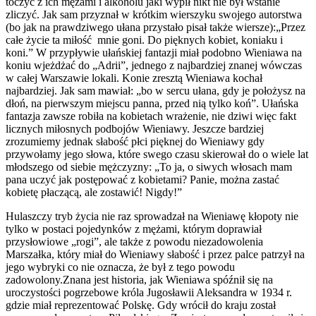
toczyć z ich mężami i alkoholu jaki wypił nikt nie był wstanie
zliczyć. Jak sam przyznał w krótkim wierszyku swojego autorstwa
(bo jak na prawdziwego ułana przystało pisał także wiersze):„Przez
całe życie ta miłość mnie goni. Do pięknych kobiet, koniaku i
koni.” W przypływie ułańskiej fantazji miał podobno Wieniawa na
koniu wjeżdżać do „Adrii”, jednego z najbardziej znanej wówczas
w całej Warszawie lokali. Konie zresztą Wieniawa kochał
najbardziej. Jak sam mawiał: „bo w sercu ułana, gdy je położysz na
dłoń, na pierwszym miejscu panna, przed nią tylko koń”. Ułańska
fantazja zawsze robiła na kobietach wrażenie, nie dziwi więc fakt
licznych miłosnych podbojów Wieniawy. Jeszcze bardziej
zrozumiemy jednak słabość płci pięknej do Wieniawy gdy
przywołamy jego słowa, które swego czasu skierował do o wiele lat
młodszego od siebie mężczyzny: „To ja, o siwych włosach mam
pana uczyć jak postępować z kobietami? Panie, można zastać
kobietę płaczącą, ale zostawić! Nigdy!”
Hulaszczy tryb życia nie raz sprowadzał na Wieniawę kłopoty nie
tylko w postaci pojedynków z mężami, którym doprawiał
przysłowiowe „rogi”, ale także z powodu niezadowolenia
Marszałka, który miał do Wieniawy słabość i przez palce patrzył na
jego wybryki co nie oznacza, że był z tego powodu
zadowolony.Znana jest historia, jak Wieniawa spóźnił się na
uroczystości pogrzebowe króla Jugosławii Aleksandra w 1934 r.
gdzie miał reprezentować Polskę. Gdy wrócił do kraju został