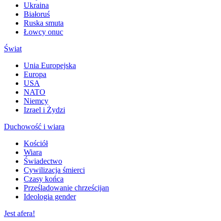
Ukraina
Białoruś
Ruska smuta
Łowcy onuc
Świat
Unia Europejska
Europa
USA
NATO
Niemcy
Izrael i Żydzi
Duchowość i wiara
Kościół
Wiara
Świadectwo
Cywilizacja śmierci
Czasy końca
Prześladowanie chrześcijan
Ideologia gender
Jest afera!