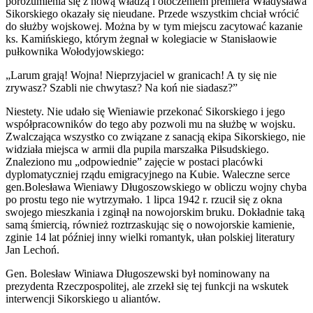
porozumienia się z nową władzą i otoczeniem premiera Władysława
Sikorskiego okazały się nieudane. Przede wszystkim chciał wrócić
do służby wojskowej. Można by w tym miejscu zacytować kazanie
ks. Kamińskiego, którym żegnał w kolegiacie w Stanisłaowie
pułkownika Wołodyjowskiego:
„Larum grają! Wojna! Nieprzyjaciel w granicach! A ty się nie
zrywasz? Szabli nie chwytasz? Na koń nie siadasz?”
Niestety. Nie udało się Wieniawie przekonać Sikorskiego i jego
współpracowników do tego aby pozwoli mu na służbę w wojsku.
Zwalczająca wszystko co związane z sanacją ekipa Sikorskiego, nie
widziała miejsca w armii dla pupila marszałka Piłsudskiego.
Znaleziono mu „odpowiednie” zajęcie w postaci placówki
dyplomatyczniej rządu emigracyjnego na Kubie. Waleczne serce
gen.Bolesława Wieniawy Długoszowskiego w obliczu wojny chyba
po prostu tego nie wytrzymało. 1 lipca 1942 r. rzucił się z okna
swojego mieszkania i zginął na nowojorskim bruku. Dokładnie taką
samą śmiercią, również roztrzaskując się o nowojorskie kamienie,
zginie 14 lat później inny wielki romantyk, ułan polskiej literatury
Jan Lechoń.
Gen. Bolesław Winiawa Długoszewski był nominowany na
prezydenta Rzeczpospolitej, ale zrzekł się tej funkcji na wskutek
interwencji Sikorskiego u aliantów.