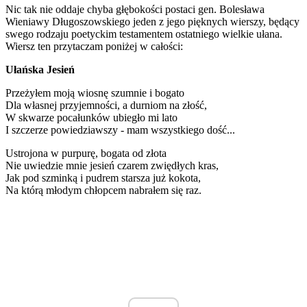
Nic tak nie oddaje chyba głębokości postaci gen. Bolesława
Wieniawy Długoszowskiego jeden z jego pięknych wierszy, będący
swego rodzaju poetyckim testamentem ostatniego wielkie ułana.
Wiersz ten przytaczam poniżej w całości:
Ułańska Jesień
Przeżyłem moją wiosnę szumnie i bogato
Dla własnej przyjemności, a durniom na złość,
W skwarze pocałunków ubiegło mi lato
I szczerze powiedziawszy - mam wszystkiego dość...
Ustrojona w purpurę, bogata od złota
Nie uwiedzie mnie jesień czarem zwiędłych kras,
Jak pod szminką i pudrem starsza już kokota,
Na którą młodym chłopcem nabrałem się raz.