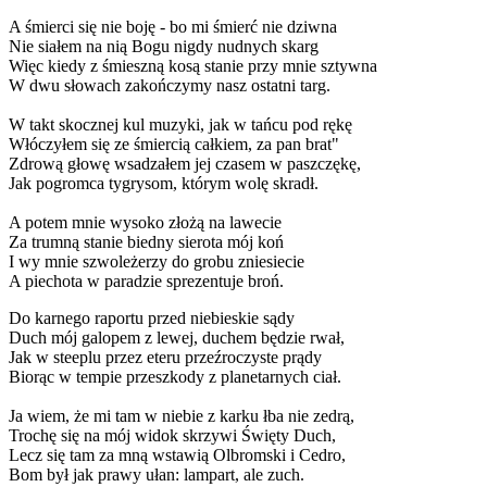
A śmierci się nie boję - bo mi śmierć nie dziwna
Nie siałem na nią Bogu nigdy nudnych skarg
Więc kiedy z śmieszną kosą stanie przy mnie sztywna
W dwu słowach zakończymy nasz ostatni targ.
W takt skocznej kul muzyki, jak w tańcu pod rękę
Włóczyłem się ze śmiercią całkiem, za pan brat"
Zdrową głowę wsadzałem jej czasem w paszczękę,
Jak pogromca tygrysom, którym wolę skradł.
A potem mnie wysoko złożą na lawecie
Za trumną stanie biedny sierota mój koń
I wy mnie szwoleżerzy do grobu zniesiecie
A piechota w paradzie sprezentuje broń.
Do karnego raportu przed niebieskie sądy
Duch mój galopem z lewej, duchem będzie rwał,
Jak w steeplu przez eteru przeźroczyste prądy
Biorąc w tempie przeszkody z planetarnych ciał.
Ja wiem, że mi tam w niebie z karku łba nie zedrą,
Trochę się na mój widok skrzywi Święty Duch,
Lecz się tam za mną wstawią Olbromski i Cedro,
Bom był jak prawy ułan: lampart, ale zuch.