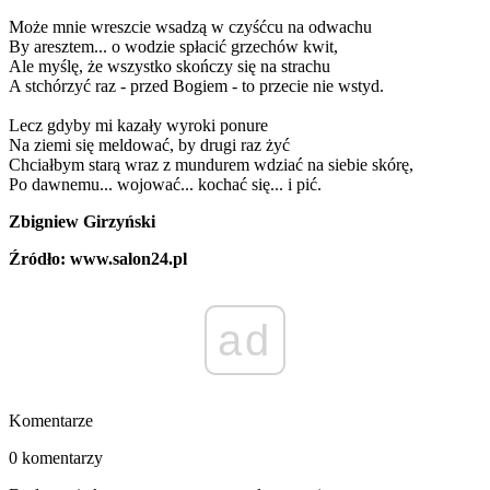
Może mnie wreszcie wsadzą w czyśćcu na odwachu
By aresztem... o wodzie spłacić grzechów kwit,
Ale myślę, że wszystko skończy się na strachu
A stchórzyć raz - przed Bogiem - to przecie nie wstyd.
Lecz gdyby mi kazały wyroki ponure
Na ziemi się meldować, by drugi raz żyć
Chciałbym starą wraz z mundurem wdziać na siebie skórę,
Po dawnemu... wojować... kochać się... i pić.
Zbigniew Girzyński
Źródło: www.salon24.pl
ad
Komentarze
0 komentarzy