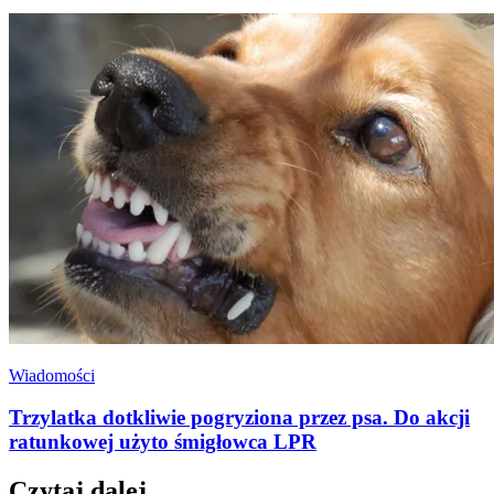
Wiadomości
Trzylatka dotkliwie pogryziona przez psa. Do akcji
ratunkowej użyto śmigłowca LPR
Czytaj dalej