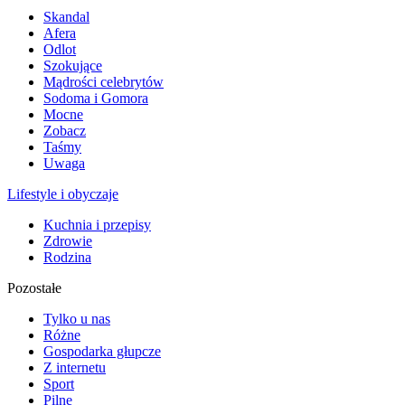
Skandal
Afera
Odlot
Szokujące
Mądrości celebrytów
Sodoma i Gomora
Mocne
Zobacz
Taśmy
Uwaga
Lifestyle i obyczaje
Kuchnia i przepisy
Zdrowie
Rodzina
Pozostałe
Tylko u nas
Różne
Gospodarka głupcze
Z internetu
Sport
Pilne