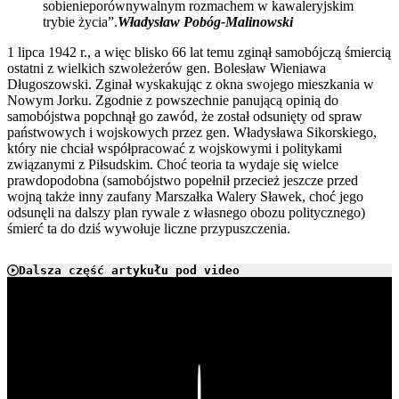
sobienieporównywalnym rozmachem w kawaleryjskim
trybie życia”.
Władysław Pobóg-Malinowski
1 lipca 1942 r., a więc blisko 66 lat temu zginął samobójczą śmiercią
ostatni z wielkich szwoleżerów gen. Bolesław Wieniawa
Długoszowski. Zginał wyskakując z okna swojego mieszkania w
Nowym Jorku. Zgodnie z powszechnie panującą opinią do
samobójstwa popchnął go zawód, że został odsunięty od spraw
państwowych i wojskowych przez gen. Władysława Sikorskiego,
który nie chciał współpracować z wojskowymi i politykami
związanymi z Piłsudskim. Choć teoria ta wydaje się wielce
prawdopodobna (samobójstwo popełnił przecież jeszcze przed
wojną także inny zaufany Marszałka Walery Sławek, choć jego
odsunęli na dalszy plan rywale z własnego obozu politycznego)
śmierć ta do dziś wywołuje liczne przypuszczenia.
Dalsza część artykułu pod video