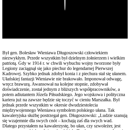
Play
Był gen. Bolesław Wieniawa Długoszowski człowiekiem
niezwykłym. Przede wszystkim był dzielnym żołnierzem i wielkim
patriotą. Gdy w 1914 r. w chwili wybuchu wojny tworzone były
Legiony zaciągnął się jako piechur do legendarnej Pierwszej
Kadrowej. Szybko jednak zdobył konia i z piechura stał się ułanem.
Ułańskiej fantazji Wieniawie nie brakowało. Imponował odwagę,
wręcz brawurą. Awansował na kolejne stopnie, zdobywał
doświadczenie, został jednym z bliższych współpracowników, a
potem adiutantem Józefa Piłsudskiego. Jego wojskowa i polityczna
kariera już na zawsze będzie się toczyć w cieniu Marszałka. Był
jednak przede wszystkim w okresie dwudziestolecia
międzywojennego Wieniawa symbolem polskiego ułana. Tak
kawaleryjska służbę postrzegał gen. Długoszowski: „Ludzie szanują
się wzajemnie dla swych cnót – kochają zaś dla swych wad.
Dlatego przystałem na kawalerzystę, bo ułan, czy szwoleżer, jest