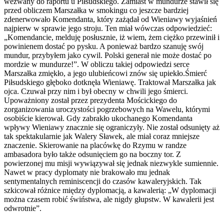
wezwany do raportu u Piłsudskiego. Zamiast w mundurze stawił się
przed obliczem Marszałka w smokingu co jeszcze bardziej
zdenerwowało Komendanta, który zażądał od Wieniawy wyjaśnień
najpierw w sprawie jego stroju. Ten miał wówczas odpowiedzieć:
„Komendancie, melduję posłusznie, iż wiem, żem ciężko przewinił i
powinienem dostać po pysku. A ponieważ bardzo szanuję swój
mundur, przybyłem jako cywil. Polski generał nie może dostać po
mordzie w mundurze!”. W obliczu takiej odpowiedzi serce
Marszałka zmiękło, a jego ulubieńcowi znów się upiekło.Śmierć
Piłsudskiego głęboko dotknęła Wieniawę. Traktował Marszałka jak
ojca. Czuwał przy nim i był obecny w chwili jego śmierci.
Upoważniony został przez prezydenta Mościckiego do
zorganizowania uroczystości pogrzebowych na Wawelu, którymi
osobiście kierował. Gdy zabrakło ukochanego Komendanta
wpływy Wieniawy znacznie się ograniczyły. Nie został odsunięty aż
tak spektakularnie jak Walery Sławek, ale miał coraz mniejsze
znaczenie. Skierowanie na placówkę do Rzymu w randze
ambasadora było także odsunięciem go na boczny tor. Z
powierzonej mu misji wywiązywał się jednak niezwykle sumiennie.
Nawet w pracy dyplomaty nie brakowało mu jednak
sentymentalnych reminiscencji do czasów kawaleryjskich. Tak
szkicował różnice między dyplomacją, a kawalerią: „W dyplomacji
można czasem robić świństwa, ale nigdy głupstw. W kawalerii jest
odwrotnie”.