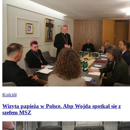
Kościół
Wizyta papieża w Polsce. Abp Wojda spotkał się z
szefem MSZ