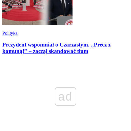
Polityka
Prezydent wspomniał o Czarzastym. „Precz z
komuną!” – zaczął skandować tłum
ad