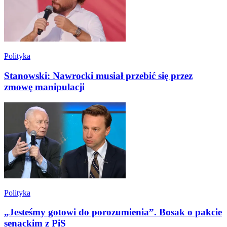
Polityka
Stanowski: Nawrocki musiał przebić się przez
zmowę manipulacji
Polityka
„Jesteśmy gotowi do porozumienia”. Bosak o pakcie
senackim z PiS