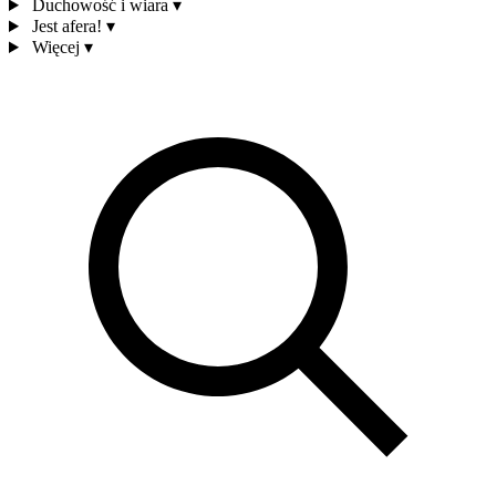
Duchowość i wiara
▾
Jest afera!
▾
Więcej
▾