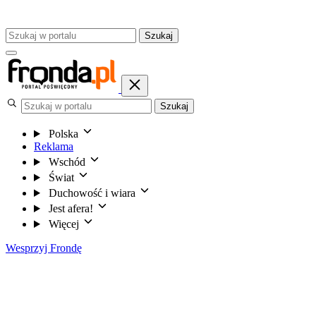
Szukaj
Szukaj
Polska
Reklama
Wschód
Świat
Duchowość i wiara
Jest afera!
Więcej
Wesprzyj Frondę