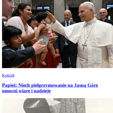
Kościół
Papież: Niech pielgrzymowanie na Jasną Górę
umocni wiarę i nadzieję