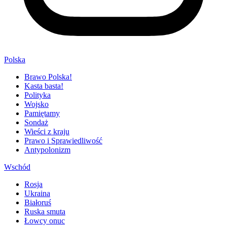
Polska
Brawo Polska!
Kasta basta!
Polityka
Wojsko
Pamiętamy
Sondaż
Wieści z kraju
Prawo i Sprawiedliwość
Antypolonizm
Wschód
Rosja
Ukraina
Białoruś
Ruska smuta
Łowcy onuc