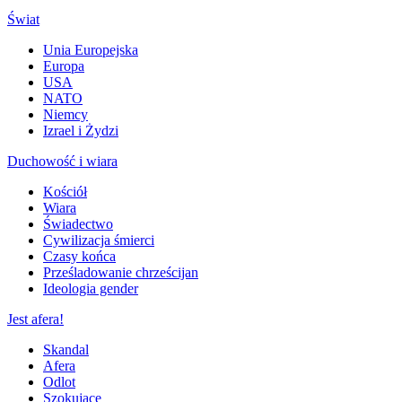
Świat
Unia Europejska
Europa
USA
NATO
Niemcy
Izrael i Żydzi
Duchowość i wiara
Kościół
Wiara
Świadectwo
Cywilizacja śmierci
Czasy końca
Prześladowanie chrześcijan
Ideologia gender
Jest afera!
Skandal
Afera
Odlot
Szokujące