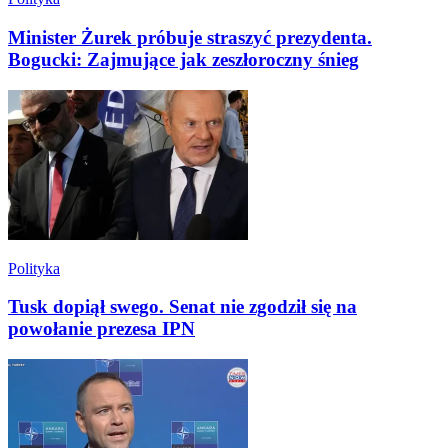
Minister Żurek próbuje straszyć prezydenta.
Bogucki: Zajmujące jak zeszłoroczny śnieg
Polityka
Tusk dopiął swego. Senat nie zgodził się na
powołanie prezesa IPN