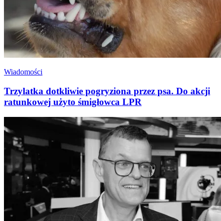
Wiadomości
Trzylatka dotkliwie pogryziona przez psa. Do akcji
ratunkowej użyto śmigłowca LPR