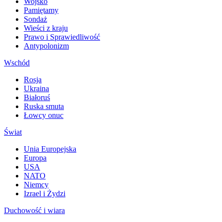
Wojsko
Pamiętamy
Sondaż
Wieści z kraju
Prawo i Sprawiedliwość
Antypolonizm
Wschód
Rosja
Ukraina
Białoruś
Ruska smuta
Łowcy onuc
Świat
Unia Europejska
Europa
USA
NATO
Niemcy
Izrael i Żydzi
Duchowość i wiara