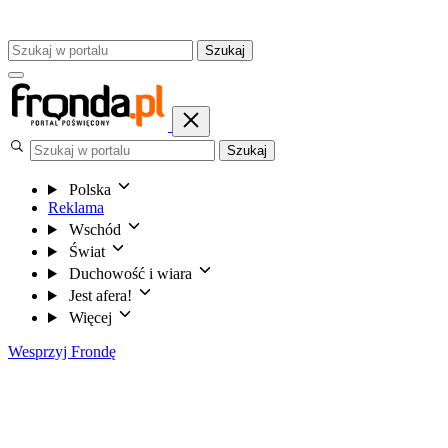
Szukaj
Szukaj
Polska
Reklama
Wschód
Świat
Duchowość i wiara
Jest afera!
Więcej
Wesprzyj Frondę