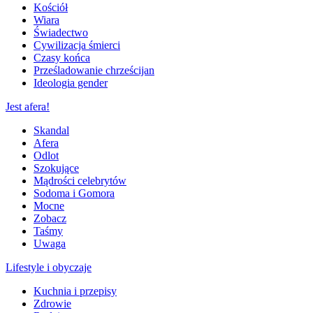
Kościół
Wiara
Świadectwo
Cywilizacja śmierci
Czasy końca
Prześladowanie chrześcijan
Ideologia gender
Jest afera!
Skandal
Afera
Odlot
Szokujące
Mądrości celebrytów
Sodoma i Gomora
Mocne
Zobacz
Taśmy
Uwaga
Lifestyle i obyczaje
Kuchnia i przepisy
Zdrowie