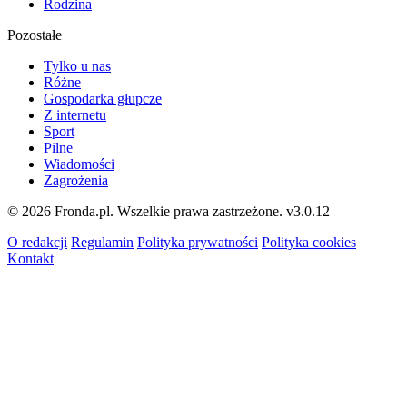
Rodzina
Pozostałe
Tylko u nas
Różne
Gospodarka głupcze
Z internetu
Sport
Pilne
Wiadomości
Zagrożenia
© 2026 Fronda.pl. Wszelkie prawa zastrzeżone.
v3.0.12
O redakcji
Regulamin
Polityka prywatności
Polityka cookies
Kontakt