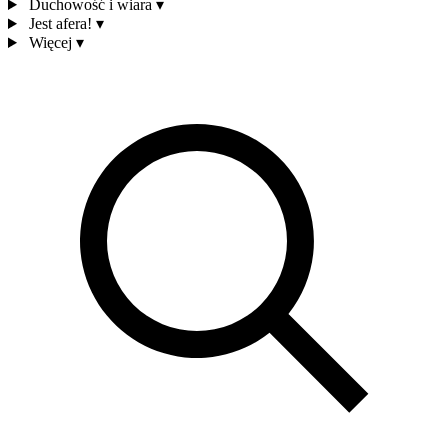
Duchowość i wiara
▾
Jest afera!
▾
Więcej
▾