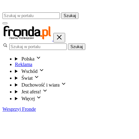
Szukaj
Szukaj
Polska
Reklama
Wschód
Świat
Duchowość i wiara
Jest afera!
Więcej
Wesprzyj Frondę