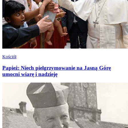
Kościół
Papież: Niech pielgrzymowanie na Jasną Górę
umocni wiarę i nadzieję