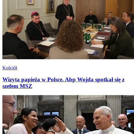
Kościół
Wizyta papieża w Polsce. Abp Wojda spotkał się z
szefem MSZ