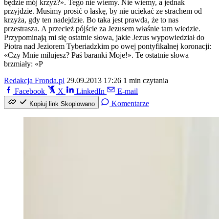
będzie mój krzyż?». Tego nie wiemy. Nie wiemy, a jednak
przyjdzie. Musimy prosić o łaskę, by nie uciekać ze strachem od
krzyża, gdy ten nadejdzie. Bo taka jest prawda, że to nas
przestrasza. A przecież pójście za Jezusem właśnie tam wiedzie.
Przypominają mi się ostatnie słowa, jakie Jezus wypowiedział do
Piotra nad Jeziorem Tyberiadzkim po owej pontyfikalnej koronacji:
«Czy Mnie miłujesz? Paś baranki Moje!». Te ostatnie słowa
brzmiały: «P
Redakcja Fronda.pl
29.09.2013 17:26
1 min czytania
Facebook
X
LinkedIn
E-mail
Komentarze
Kopiuj link
Skopiowano