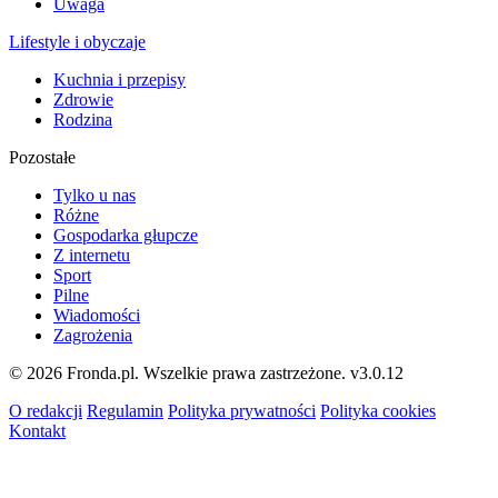
Uwaga
Lifestyle i obyczaje
Kuchnia i przepisy
Zdrowie
Rodzina
Pozostałe
Tylko u nas
Różne
Gospodarka głupcze
Z internetu
Sport
Pilne
Wiadomości
Zagrożenia
© 2026 Fronda.pl. Wszelkie prawa zastrzeżone.
v3.0.12
O redakcji
Regulamin
Polityka prywatności
Polityka cookies
Kontakt