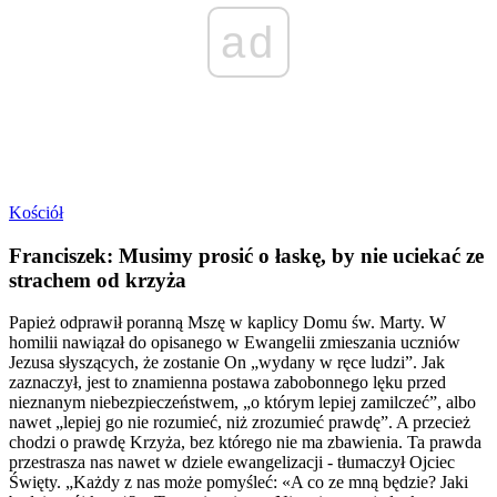
ad
Kościół
Franciszek: Musimy prosić o łaskę, by nie uciekać ze
strachem od krzyża
Papież odprawił poranną Mszę w kaplicy Domu św. Marty. W
homilii nawiązał do opisanego w Ewangelii zmieszania uczniów
Jezusa słyszących, że zostanie On „wydany w ręce ludzi”. Jak
zaznaczył, jest to znamienna postawa zabobonnego lęku przed
nieznanym niebezpieczeństwem, „o którym lepiej zamilczeć”, albo
nawet „lepiej go nie rozumieć, niż zrozumieć prawdę”. A przecież
chodzi o prawdę Krzyża, bez którego nie ma zbawienia. Ta prawda
przestrasza nas nawet w dziele ewangelizacji - tłumaczył Ojciec
Święty. „Każdy z nas może pomyśleć: «A co ze mną będzie? Jaki