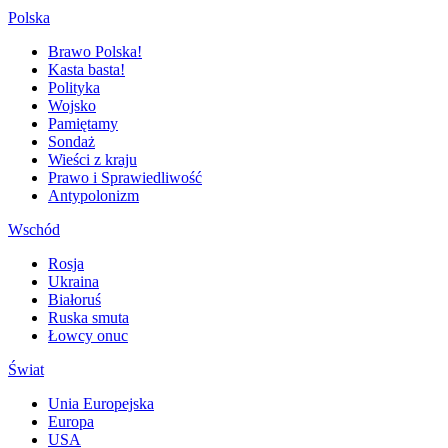
Polska
Brawo Polska!
Kasta basta!
Polityka
Wojsko
Pamiętamy
Sondaż
Wieści z kraju
Prawo i Sprawiedliwość
Antypolonizm
Wschód
Rosja
Ukraina
Białoruś
Ruska smuta
Łowcy onuc
Świat
Unia Europejska
Europa
USA