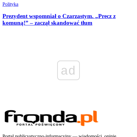
Polityka
Prezydent wspomniał o Czarzastym. „Precz z
komuną!” – zaczął skandować tłum
ad
Portal publicystyczno-informacyjny — wiadomości, opinie,