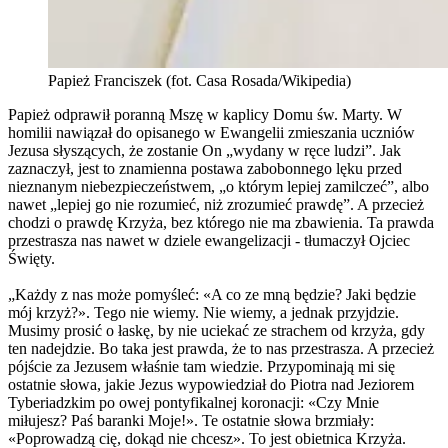
Papież Franciszek (fot. Casa Rosada/Wikipedia)
Papież odprawił poranną Mszę w kaplicy Domu św. Marty. W
homilii nawiązał do opisanego w Ewangelii zmieszania uczniów
Jezusa słyszących, że zostanie On „wydany w ręce ludzi”. Jak
zaznaczył, jest to znamienna postawa zabobonnego lęku przed
nieznanym niebezpieczeństwem, „o którym lepiej zamilczeć”, albo
nawet „lepiej go nie rozumieć, niż zrozumieć prawdę”. A przecież
chodzi o prawdę Krzyża, bez którego nie ma zbawienia. Ta prawda
przestrasza nas nawet w dziele ewangelizacji - tłumaczył Ojciec
Święty.
„Każdy z nas może pomyśleć: «A co ze mną będzie? Jaki będzie
mój krzyż?». Tego nie wiemy. Nie wiemy, a jednak przyjdzie.
Musimy prosić o łaskę, by nie uciekać ze strachem od krzyża, gdy
ten nadejdzie. Bo taka jest prawda, że to nas przestrasza. A przecież
pójście za Jezusem właśnie tam wiedzie. Przypominają mi się
ostatnie słowa, jakie Jezus wypowiedział do Piotra nad Jeziorem
Tyberiadzkim po owej pontyfikalnej koronacji: «Czy Mnie
miłujesz? Paś baranki Moje!». Te ostatnie słowa brzmiały:
«Poprowadzą cię, dokąd nie chcesz». To jest obietnica Krzyża.