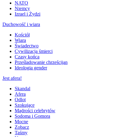
NATO
Niemcy
Izrael i Żydzi
Duchowość i wiara
Kościół
Wiara
Świadectwo
Cywilizacja śmierci
Czasy końca
Prześladowanie chrześcijan
Ideologia gender
Jest afera!
Skandal
Afera
Odlot
Szokujące
Mądrości celebrytów
Sodoma i Gomora
Mocne
Zobacz
Taśmy