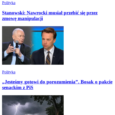
Polityka
Stanowski: Nawrocki musiał przebić się przez
zmowę manipulacji
Polityka
„Jesteśmy gotowi do porozumienia”. Bosak o pakcie
senackim z PiS