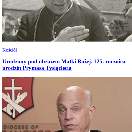
Kościół
Urodzony pod obrazem Matki Bożej. 125. rocznica
urodzin Prymasa Tysiąclecia