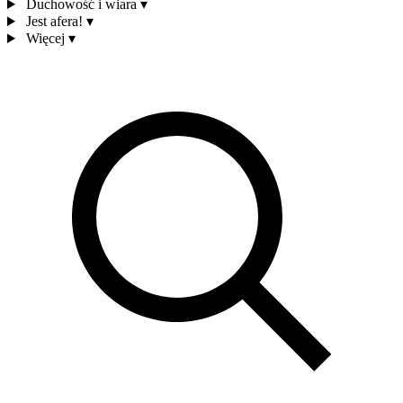
Duchowość i wiara
▾
Jest afera!
▾
Więcej
▾