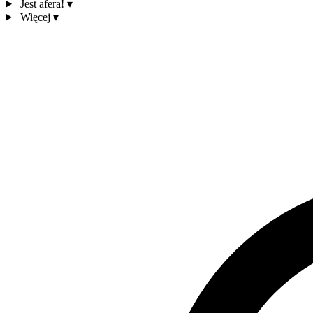
Jest afera!
▾
Więcej
▾