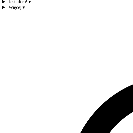
Jest afera!
▾
Więcej
▾