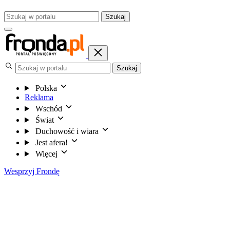
Szukaj
Szukaj
Polska
Reklama
Wschód
Świat
Duchowość i wiara
Jest afera!
Więcej
Wesprzyj Frondę