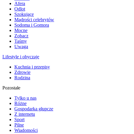
Afera
Odlot
Szokujące
Mądrości celebrytów
Sodoma i Gomora
Mocne
Zobacz
Taśmy
Uwaga
Lifestyle i obyczaje
Kuchnia i przepisy
Zdrowie
Rodzina
Pozostałe
Tylko u nas
Różne
Gospodarka głupcze
Z internetu
Sport
Pilne
Wiadomości