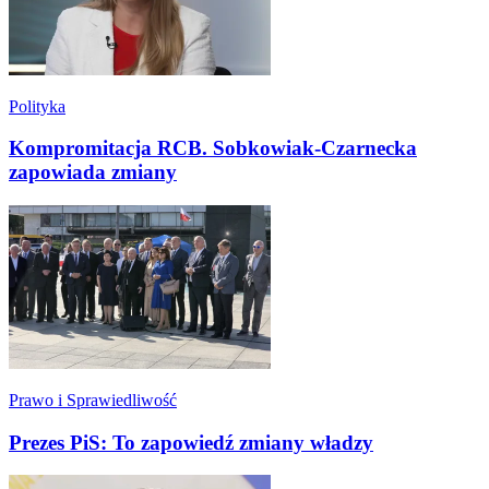
Polityka
Kompromitacja RCB. Sobkowiak-Czarnecka
zapowiada zmiany
Prawo i Sprawiedliwość
Prezes PiS: To zapowiedź zmiany władzy