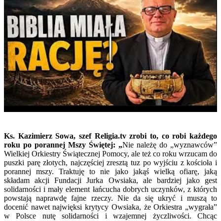
Play
Ks. Kazimierz Sowa
, szef Religia.tv zrobi to, co robi każdego
roku po porannej Mszy Świętej: „
Nie należę do „wyznawców”
Wielkiej Orkiestry Świątecznej Pomocy, ale też co roku wrzucam do
puszki parę złotych, najczęściej zresztą tuz po wyjściu z kościoła i
porannej mszy. Traktuję to nie jako jakąś wielką ofiarę, jaką
składam akcji Fundacji Jurka Owsiaka, ale bardziej jako gest
solidarności i mały element łańcucha dobrych uczynków, z których
powstają naprawdę fajne rzeczy. Nie da się ukryć i muszą to
docenić nawet najwięksi krytycy Owsiaka, że Orkiestra „wygrała”
w Polsce nutę solidarności i wzajemnej życzliwości. Chcąc