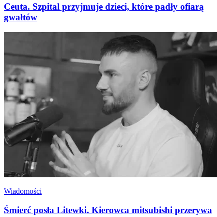
Ceuta. Szpital przyjmuje dzieci, które padły ofiarą
gwałtów
Wiadomości
Śmierć posła Litewki. Kierowca mitsubishi przerywa