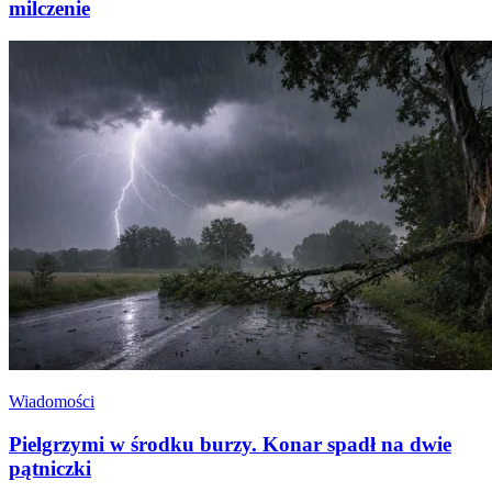
milczenie
Wiadomości
Pielgrzymi w środku burzy. Konar spadł na dwie
pątniczki