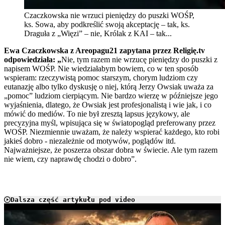
Czaczkowska nie wrzuci pieniędzy do puszki WOŚP,
ks. Sowa, aby podkreślić swoją akceptację – tak, ks.
Draguła z „Więzi” – nie, Królak z KAI – tak...
Ewa Czaczkowska
z Areopagu21 zapytana przez Religię.tv
odpowiedziała: „
Nie, tym razem nie wrzucę pieniędzy do puszki z
napisem WOŚP. Nie wiedziałabym bowiem, co w ten sposób
wspieram: rzeczywistą pomoc starszym, chorym ludziom czy
eutanazję albo tylko dyskusję o niej, którą Jerzy Owsiak uważa za
„pomoc” ludziom cierpiącym. Nie bardzo wierzę w późniejsze jego
wyjaśnienia, dlatego, że Owsiak jest profesjonalistą i wie jak, i co
mówić do mediów. To nie był zresztą lapsus językowy, ale
precyzyjna myśl, wpisująca się w światopogląd preferowany przez
WOŚP. Niezmiennie uważam, że należy wspierać każdego, kto robi
jakieś dobro - niezależnie od motywów, poglądów itd.
Najważniejsze, że poszerza obszar dobra w świecie. Ale tym razem
nie wiem, czy naprawdę chodzi o dobro”.
Dalsza część artykułu pod video