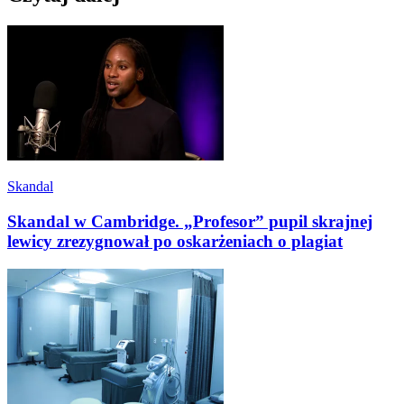
Skandal
Skandal w Cambridge. „Profesor” pupil skrajnej
lewicy zrezygnował po oskarżeniach o plagiat