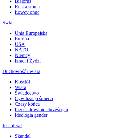
Białoruś
Ruska smuta
Łowcy onuc
Świat
Unia Europejska
Europa
USA
NATO
Niemcy
Izrael i Żydzi
Duchowość i wiara
Kościół
Wiara
Świadectwo
Cywilizacja śmierci
Czasy końca
Prześladowanie chrześcijan
Ideologia gender
Jest afera!
Skandal