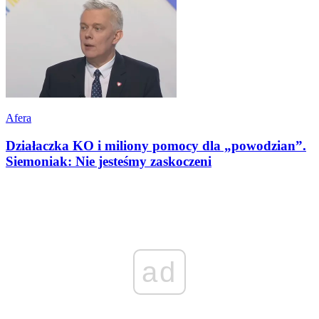
Afera
Działaczka KO i miliony pomocy dla „powodzian”.
Siemoniak: Nie jesteśmy zaskoczeni
ad