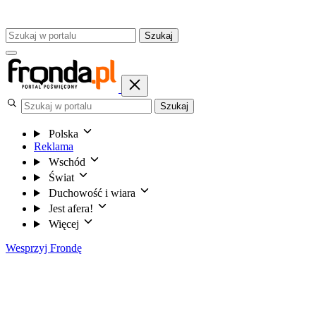
Szukaj
Szukaj
Polska
Reklama
Wschód
Świat
Duchowość i wiara
Jest afera!
Więcej
Wesprzyj Frondę