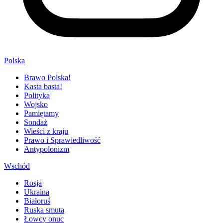
Polska
Brawo Polska!
Kasta basta!
Polityka
Wojsko
Pamiętamy
Sondaż
Wieści z kraju
Prawo i Sprawiedliwość
Antypolonizm
Wschód
Rosja
Ukraina
Białoruś
Ruska smuta
Łowcy onuc