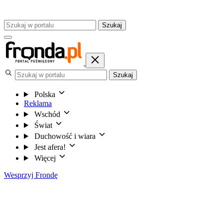
Szukaj
Szukaj
Polska
Reklama
Wschód
Świat
Duchowość i wiara
Jest afera!
Więcej
Wesprzyj Frondę