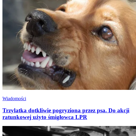
Wiadomości
Trzylatka dotkliwie pogryziona przez psa. Do akcji
ratunkowej użyto śmigłowca LPR