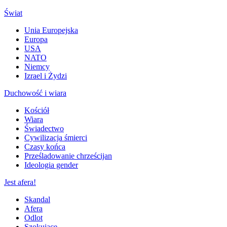
Świat
Unia Europejska
Europa
USA
NATO
Niemcy
Izrael i Żydzi
Duchowość i wiara
Kościół
Wiara
Świadectwo
Cywilizacja śmierci
Czasy końca
Prześladowanie chrześcijan
Ideologia gender
Jest afera!
Skandal
Afera
Odlot
Szokujące