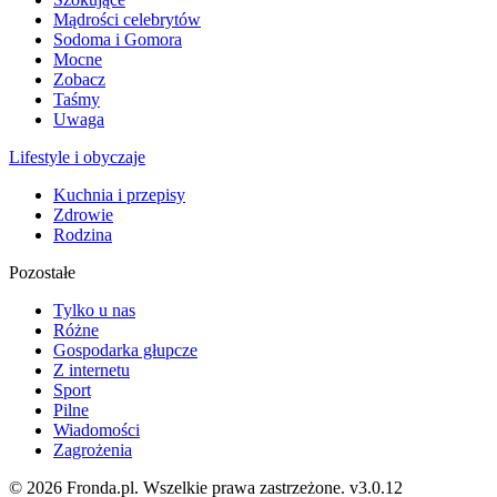
Mądrości celebrytów
Sodoma i Gomora
Mocne
Zobacz
Taśmy
Uwaga
Lifestyle i obyczaje
Kuchnia i przepisy
Zdrowie
Rodzina
Pozostałe
Tylko u nas
Różne
Gospodarka głupcze
Z internetu
Sport
Pilne
Wiadomości
Zagrożenia
© 2026 Fronda.pl. Wszelkie prawa zastrzeżone.
v3.0.12