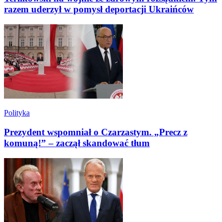
razem uderzył w pomysł deportacji Ukraińców
Polityka
Prezydent wspomniał o Czarzastym. „Precz z
komuną!” – zaczął skandować tłum