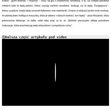
kultury - grzmi Rybiński. I wyjaśnia: - Toczy się gra o świadomość narodową, o to, czy kolejne pokolenia
młodych ludzi to będą patrioci, którzy szanują wartości narodowe, tradycję, czy to będą "Europejczycy",
którzy za jedyne święta będą uznawali Halloween oraz walentynki. Zmiany w edukacji bardzo mnie martwią.
Im później dzieci trafiają w maszynkę, która je odziera z różnych wartości, tym lepiej” - pisze Maziarski, który
jednocześnie deklaruje, że dałby sobie rękę uciąć za to, że „Rybiński precyzyjnie oddaje prawdziwe
motywacje, które przyświecają wielu aktywistom i sympatykom ruchu”.
Dalsza część artykułu pod video
Play