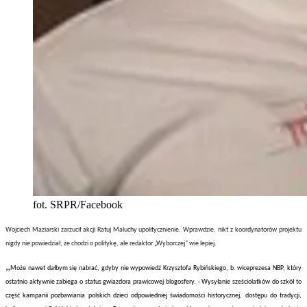
fot. SRPR/Facebook
Wojciech Maziarski zarzucił akcji Ratuj Maluchy upolitycznienie. Wprawdzie, nikt z koordynatorów projektu
nigdy nie powiedział, że chodzi o politykę, ale redaktor „Wyborczej” wie lepiej.
„
Może nawet dałbym się nabrać, gdyby nie wypowiedź Krzysztofa Rybińskiego, b. wiceprezesa NBP, który
ostatnio aktywnie zabiega o status gwiazdora prawicowej blogosfery. - Wysyłanie sześciolatków do szkół to
część kampanii pozbawiania polskich dzieci odpowiedniej świadomości historycznej, dostępu do tradycji,