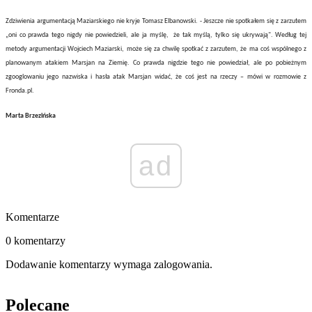
Zdziwienia argumentacją Maziarskiego nie kryje Tomasz Elbanowski. - Jeszcze nie spotkałem się z zarzutem
„oni co prawda tego nigdy nie powiedzieli, ale ja myślę, że tak myślą, tylko się ukrywają". Według tej
metody argumentacji Wojciech Maziarski, może się za chwilę spotkać z zarzutem, że ma coś wspólnego z
planowanym atakiem Marsjan na Ziemię. Co prawda nigdzie tego nie powiedział, ale po pobieżnym
zgooglowaniu jego nazwiska i hasła atak Marsjan widać, że coś jest na rzeczy – mówi w rozmowie z
Fronda.pl.
Marta Brzezińska
ad
Komentarze
0 komentarzy
Dodawanie komentarzy wymaga zalogowania.
Polecane