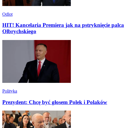
Odlot
HIT! Kancelaria Premiera jak na pstryknięcie palca
Olbrychskiego
Polityka
Prezydent: Chcę być głosem Polek i Polaków