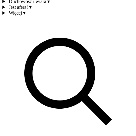
Duchowość i wiara
▾
Jest afera!
▾
Więcej
▾