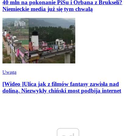
40 mln na pokonanie PiSu i Orbana z Brukseli?
Niemieckie media już się tym chwalą
Uwaga
[Wideo ]Ulica jak z filmów fantasy zawisła nad
doliną. Niezwykły chiński most podbija internet