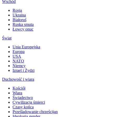
Wschód
Rosja
Ukraina
Białoruś
Ruska smuta
Łowcy onuc
Świat
Unia Europejska
Europa
USA
NATO
Niemcy
Izrael i Żydzi
Duchowość i wiara
Kościół
Wiara
Świadectwo
Cywilizacja śmierci
Czasy końca
Prześladowanie chrześcijan
Ideologia gender