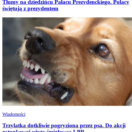
Tłumy na dziedzińcu Pałacu Prezydenckiego. Polacy
świętują z prezydentem
Wiadomości
Trzylatka dotkliwie pogryziona przez psa. Do akcji
ratunkowej użyto śmigłowca LPR