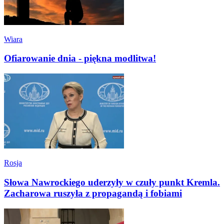
Wiara
Ofiarowanie dnia - piękna modlitwa!
Rosja
Słowa Nawrockiego uderzyły w czuły punkt Kremla.
Zacharowa ruszyła z propagandą i fobiami