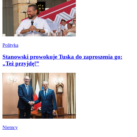
Polityka
Stanowski prowokuje Tuska do zaproszenia go:
„Też przyjdę!”
Niemcy