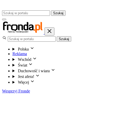
Szukaj
Szukaj
Polska
Reklama
Wschód
Świat
Duchowość i wiara
Jest afera!
Więcej
Wesprzyj Frondę