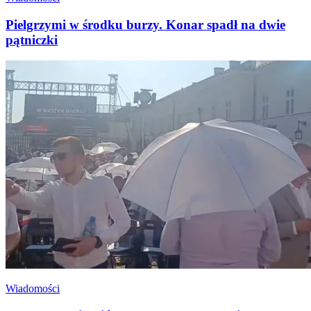
Pielgrzymi w środku burzy. Konar spadł na dwie
pątniczki
Wiadomości