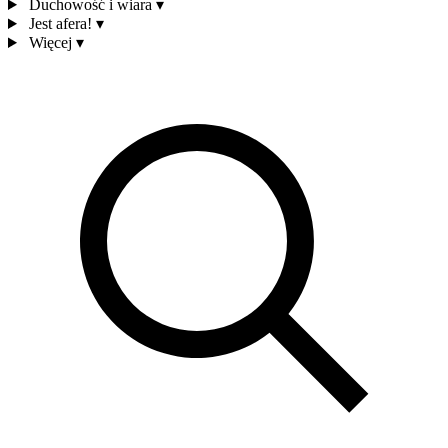
Duchowość i wiara
▾
Jest afera!
▾
Więcej
▾