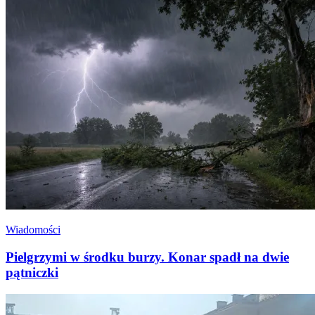
Wiadomości
Pielgrzymi w środku burzy. Konar spadł na dwie
pątniczki