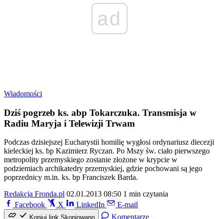
ad
Wiadomości
Dziś pogrzeb ks. abp Tokarczuka. Transmisja w
Radiu Maryja i Telewizji Trwam
Podczas dzisiejszej Eucharystii homilię wygłosi ordynariusz diecezji
kieleckiej ks. bp Kazimierz Ryczan. Po Mszy św. ciało pierwszego
metropolity przemyskiego zostanie złożone w krypcie w
podziemiach archikatedry przemyskiej, gdzie pochowani są jego
poprzednicy m.in. ks. bp Franciszek Barda.
Redakcja Fronda.pl
02.01.2013 08:50
1 min czytania
Facebook
X
LinkedIn
E-mail
Komentarze
Kopiuj link
Skopiowano