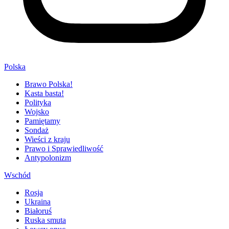
Polska
Brawo Polska!
Kasta basta!
Polityka
Wojsko
Pamiętamy
Sondaż
Wieści z kraju
Prawo i Sprawiedliwość
Antypolonizm
Wschód
Rosja
Ukraina
Białoruś
Ruska smuta