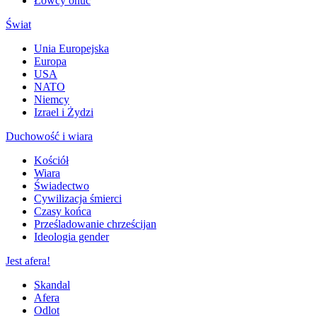
Łowcy onuc
Świat
Unia Europejska
Europa
USA
NATO
Niemcy
Izrael i Żydzi
Duchowość i wiara
Kościół
Wiara
Świadectwo
Cywilizacja śmierci
Czasy końca
Prześladowanie chrześcijan
Ideologia gender
Jest afera!
Skandal
Afera
Odlot