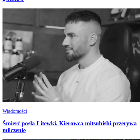
Wiadomości
Śmierć posła Litewki. Kierowca mitsubishi przerywa
milczenie