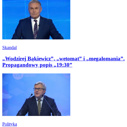
Skandal
„Wodzirej Bąkiewicz”, „wetomat” i „megalomania”.
Propagandowy popis „19:30”
Polityka