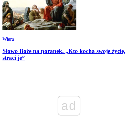
Wiara
Słowo Boże na poranek. „Kto kocha swoje życie,
straci je”
ad