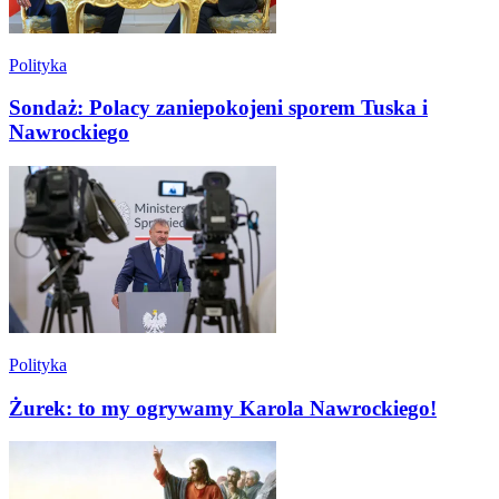
Polityka
Sondaż: Polacy zaniepokojeni sporem Tuska i
Nawrockiego
Polityka
Żurek: to my ogrywamy Karola Nawrockiego!