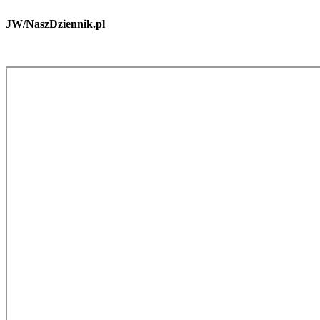
JW/NaszDziennik.pl