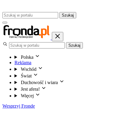
Szukaj
Szukaj
Polska
Reklama
Wschód
Świat
Duchowość i wiara
Jest afera!
Więcej
Wesprzyj Frondę