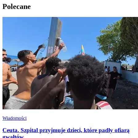
Polecane
Wiadomości
Ceuta. Szpital przyjmuje dzieci, które padły ofiarą
gwałtów