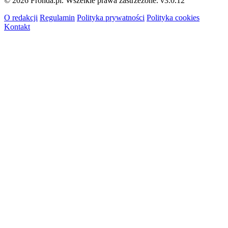
© 2026 Fronda.pl. Wszelkie prawa zastrzeżone.
v3.0.12
O redakcji
Regulamin
Polityka prywatności
Polityka cookies
Kontakt