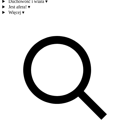
Duchowość i wiara
▾
Jest afera!
▾
Więcej
▾