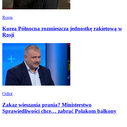
Rosja
Korea Północna rozmieszcza jednostkę rakietową w
Rosji
Odlot
Zakaz wieszania prania? Ministerstwo
Sprawiedliwości chce… zabrać Polakom balkony