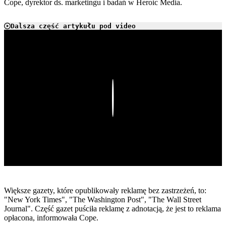
Cope, dyrektor ds. marketingu i badań w Heroic Media.
Dalsza część artykułu pod video
Play
Większe gazety, które opublikowały reklamę bez zastrzeżeń, to:
"New York Times", "The Washington Post", "The Wall Street
Journal". Część gazet puściła reklamę z adnotacją, że jest to reklama
opłacona, informowała Cope.