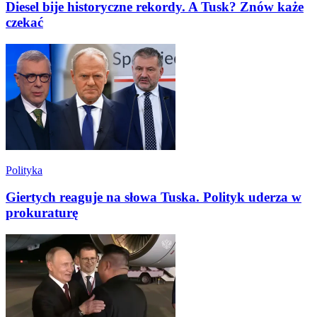
Diesel bije historyczne rekordy. A Tusk? Znów każe
czekać
Polityka
Giertych reaguje na słowa Tuska. Polityk uderza w
prokuraturę