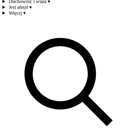
Duchowość i wiara
▾
Jest afera!
▾
Więcej
▾