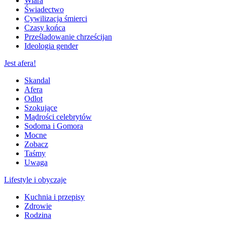
Wiara
Świadectwo
Cywilizacja śmierci
Czasy końca
Prześladowanie chrześcijan
Ideologia gender
Jest afera!
Skandal
Afera
Odlot
Szokujące
Mądrości celebrytów
Sodoma i Gomora
Mocne
Zobacz
Taśmy
Uwaga
Lifestyle i obyczaje
Kuchnia i przepisy
Zdrowie
Rodzina