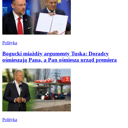
Polityka
Bogucki miażdży argumenty Tuska: Doradcy
ośmieszają Pana, a Pan ośmiesza urząd premiera
Polityka