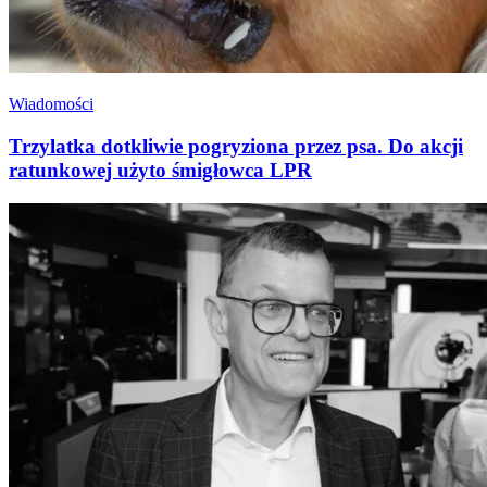
Wiadomości
Trzylatka dotkliwie pogryziona przez psa. Do akcji
ratunkowej użyto śmigłowca LPR