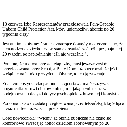
18 czerwca Izba Reprezentantów przegłosowała Pain-Capable
Unborn Child Protection Act, który uniemożliwi aborcję po 20
tygodniu ciąży.
Jest w nim napisane: "istnieją znaczące dowody medyczne na to, że
nienarodzone dziecko jest w stanie doświadczać bólu przynajmniej
20 tygodni po zapłodnieniu jeśli nie wcześniej".
Pomimo, że ustawa przeszła etap Izby, musi jeszcze zostać
przegłosowana przez Senat, a Biały Dom już sugerował, że jeśli
wyląduje na biurku prezydenta Obamy, to ten ją zawetuje.
Zdaniem prezydenckiej administracji ustawa ma "okazywać
pogardę dla zdrowia i praw kobiet, roli jaką pełni lekarz w
podejmowaniu decyzji dotyczących opieki zdrowotnej i konstytucji.
Podobna ustawa została przegłosowana przez teksańską Izbę 9 lipca
i teraz ma być rozważana przez Senat.
Cope powiedziała: "Wiemy, że opinia publiczna nie czuje się
komfortowo zwracając honor dzieciom abortowanym po 20