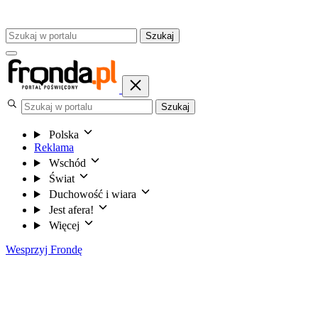
Szukaj
Szukaj
Polska
Reklama
Wschód
Świat
Duchowość i wiara
Jest afera!
Więcej
Wesprzyj Frondę