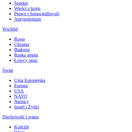
Sondaż
Wieści z kraju
Prawo i Sprawiedliwość
Antypolonizm
Wschód
Rosja
Ukraina
Białoruś
Ruska smuta
Łowcy onuc
Świat
Unia Europejska
Europa
USA
NATO
Niemcy
Izrael i Żydzi
Duchowość i wiara
Kościół