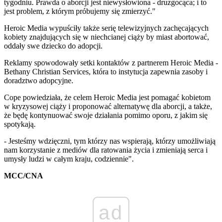
tygodniu. Prawda o aborcji jest niewysłowiona - druzgocąca; i to
jest problem, z którym próbujemy się zmierzyć."
Heroic Media wypuściły także serię telewizyjnych zachęcających
kobiety znajdujących się w niechcianej ciąży by miast abortować,
oddały swe dziecko do adopcji.
Reklamy spowodowały setki kontaktów z partnerem Heroic Media -
Bethany Christian Services, która to instytucja zapewnia zasoby i
doradztwo adopcyjne.
Cope powiedziała, że celem Heroic Media jest pomagać kobietom
w kryzysowej ciąży i proponować alternatywę dla aborcji, a także,
że będę kontynuować swoje działania pomimo oporu, z jakim się
spotykają.
- Jesteśmy wdzięczni, tym którzy nas wspierają, którzy umożliwiają
nam korzystanie z mediów dla ratowania życia i zmieniają serca i
umysły ludzi w całym kraju, codziennie".
MCC/CNA
ad