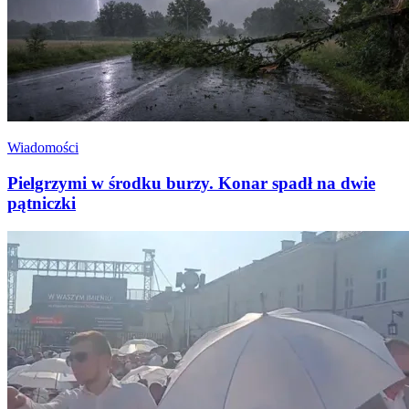
Wiadomości
Pielgrzymi w środku burzy. Konar spadł na dwie
pątniczki