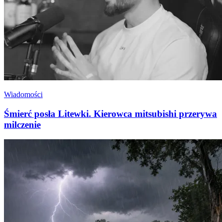
Wiadomości
Śmierć posła Litewki. Kierowca mitsubishi przerywa
milczenie