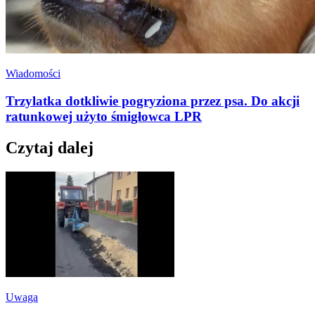
Wiadomości
Trzylatka dotkliwie pogryziona przez psa. Do akcji
ratunkowej użyto śmigłowca LPR
Czytaj dalej
Uwaga