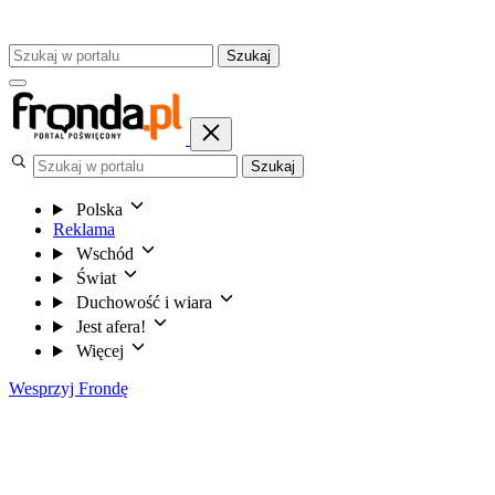
Szukaj
Szukaj
Polska
Reklama
Wschód
Świat
Duchowość i wiara
Jest afera!
Więcej
Wesprzyj Frondę