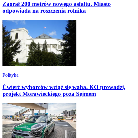
Zaorał 200 metrów nowego asfaltu. Miasto
odpowiada na roszczenia rolnika
Polityka
Ćwierć wyborców wciąż się waha. KO prowadzi,
projekt Morawieckiego poza Sejmem