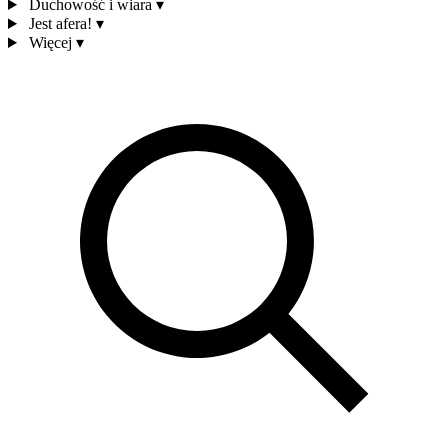
Duchowość i wiara
▾
Jest afera!
▾
Więcej
▾