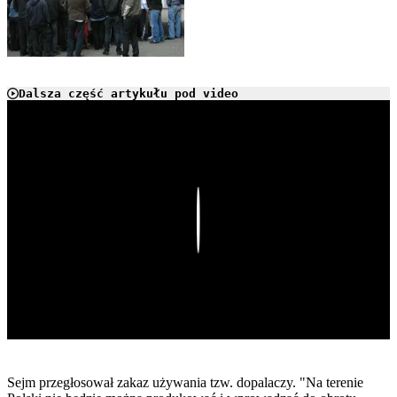
Dalsza część artykułu pod video
Play
Sejm przegłosował zakaz używania tzw. dopalaczy. "Na terenie