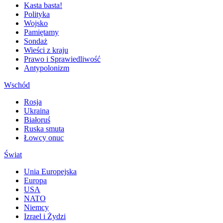
Kasta basta!
Polityka
Wojsko
Pamiętamy
Sondaż
Wieści z kraju
Prawo i Sprawiedliwość
Antypolonizm
Wschód
Rosja
Ukraina
Białoruś
Ruska smuta
Łowcy onuc
Świat
Unia Europejska
Europa
USA
NATO
Niemcy
Izrael i Żydzi