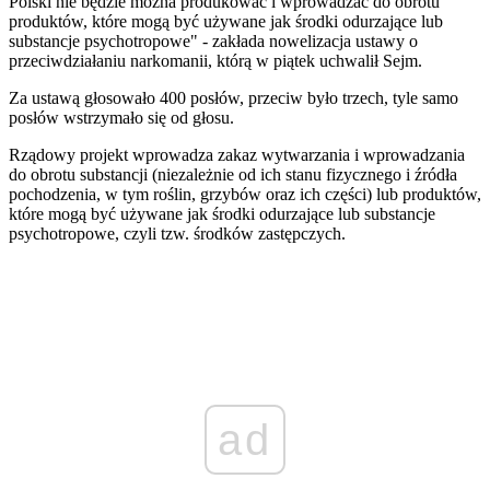
Polski nie będzie można produkować i wprowadzać do obrotu
produktów, które mogą być używane jak środki odurzające lub
substancje psychotropowe" - zakłada nowelizacja ustawy o
przeciwdziałaniu narkomanii, którą w piątek uchwalił Sejm.
Za ustawą głosowało 400 posłów, przeciw było trzech, tyle samo
posłów wstrzymało się od głosu.
Rządowy projekt wprowadza zakaz wytwarzania i wprowadzania
do obrotu substancji (niezależnie od ich stanu fizycznego i źródła
pochodzenia, w tym roślin, grzybów oraz ich części) lub produktów,
które mogą być używane jak środki odurzające lub substancje
psychotropowe, czyli tzw. środków zastępczych.
ad