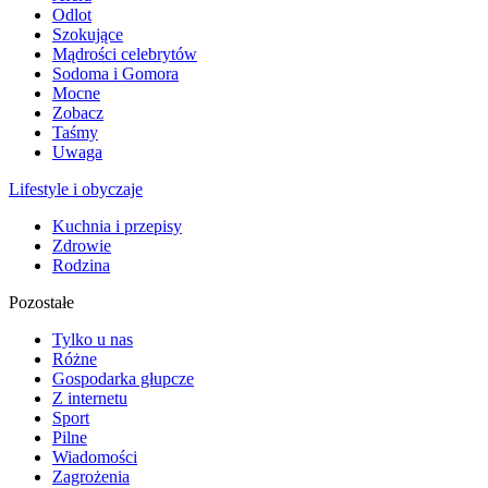
Odlot
Szokujące
Mądrości celebrytów
Sodoma i Gomora
Mocne
Zobacz
Taśmy
Uwaga
Lifestyle i obyczaje
Kuchnia i przepisy
Zdrowie
Rodzina
Pozostałe
Tylko u nas
Różne
Gospodarka głupcze
Z internetu
Sport
Pilne
Wiadomości
Zagrożenia