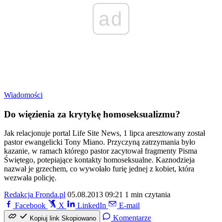
ad
Wiadomości
Do więzienia za krytykę homoseksualizmu?
Jak relacjonuje portal Life Site News, 1 lipca aresztowany został
pastor ewangelicki Tony Miano. Przyczyną zatrzymania było
kazanie, w ramach którego pastor zacytował fragmenty Pisma
Świętego, potepiające kontakty homoseksualne. Kaznodzieja
nazwał je grzechem, co wywołało furię jednej z kobiet, która
wezwała policję.
Redakcja Fronda.pl
05.08.2013 09:21
1 min czytania
Facebook
X
LinkedIn
E-mail
Komentarze
Kopiuj link
Skopiowano