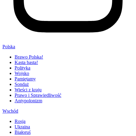
Polska
Brawo Polska!
Kasta basta!
Polityka
Wojsko
Pamiętamy
Sondaż
Wieści z kraju
Prawo i Sprawiedliwość
Antypolonizm
Wschód
Rosja
Ukraina
Białoruś