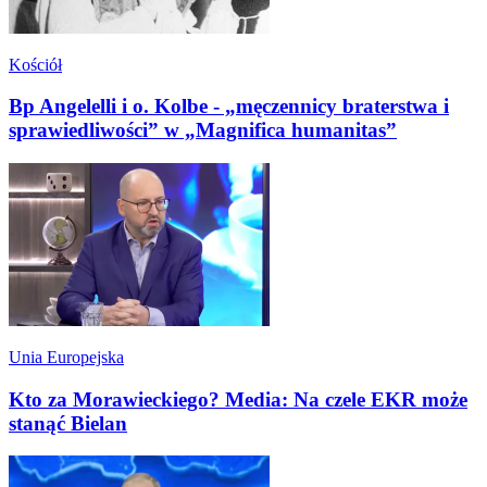
Kościół
Bp Angelelli i o. Kolbe - „męczennicy braterstwa i
sprawiedliwości” w „Magnifica humanitas”
Unia Europejska
Kto za Morawieckiego? Media: Na czele EKR może
stanąć Bielan