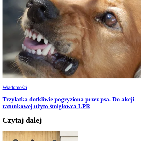
Wiadomości
Trzylatka dotkliwie pogryziona przez psa. Do akcji
ratunkowej użyto śmigłowca LPR
Czytaj dalej