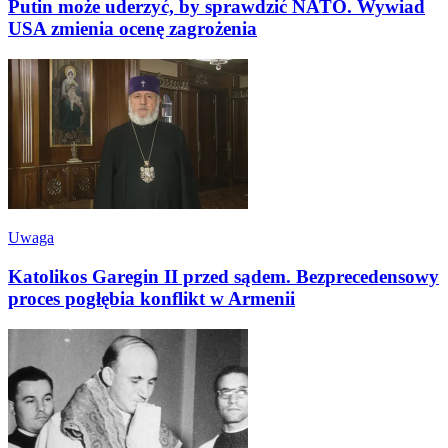
Putin może uderzyć, by sprawdzić NATO. Wywiad
USA zmienia ocenę zagrożenia
Uwaga
Katolikos Garegin II przed sądem. Bezprecedensowy
proces pogłębia konflikt w Armenii