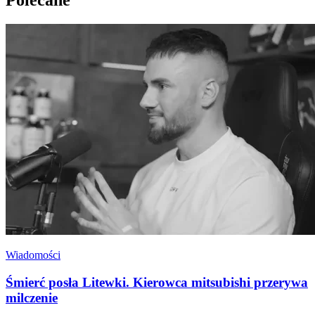
Polecane
Wiadomości
Śmierć posła Litewki. Kierowca mitsubishi przerywa
milczenie