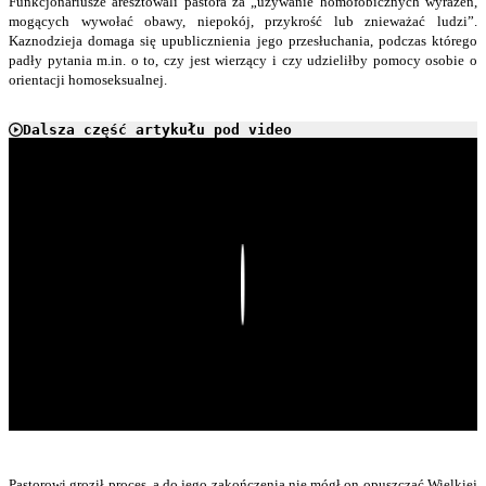
Funkcjonariusze aresztowali pastora za „używanie homofobicznych wyrażeń,
mogących wywołać obawy, niepokój, przykrość lub znieważać ludzi”.
Kaznodzieja domaga się upublicznienia jego przesłuchania, podczas którego
padły pytania m.in. o to, czy jest wierzący i czy udzieliłby pomocy osobie o
orientacji homoseksualnej.
Dalsza część artykułu pod video
Play
Pastorowi groził proces, a do jego zakończenia nie mógł on opuszczać Wielkiej