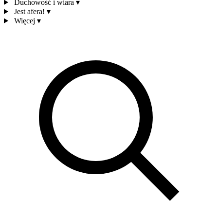
Duchowość i wiara
▾
Jest afera!
▾
Więcej
▾