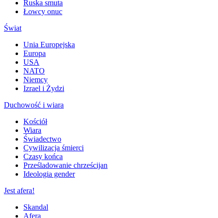
Ruska smuta
Łowcy onuc
Świat
Unia Europejska
Europa
USA
NATO
Niemcy
Izrael i Żydzi
Duchowość i wiara
Kościół
Wiara
Świadectwo
Cywilizacja śmierci
Czasy końca
Prześladowanie chrześcijan
Ideologia gender
Jest afera!
Skandal
Afera