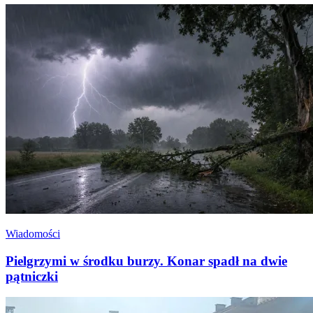
Wiadomości
Pielgrzymi w środku burzy. Konar spadł na dwie
pątniczki