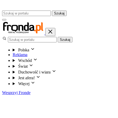
Szukaj
Szukaj
Polska
Reklama
Wschód
Świat
Duchowość i wiara
Jest afera!
Więcej
Wesprzyj Frondę