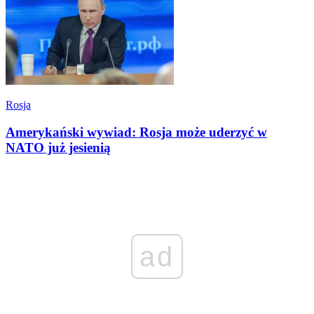
Rosja
Amerykański wywiad: Rosja może uderzyć w
NATO już jesienią
ad