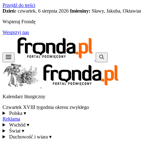
Przejdź do treści
Dzień:
czwartek, 6 sierpnia 2026
Imieniny:
Sławy, Jakuba, Oktawia
Wspieraj Frondę
Wesprzyj nas
Kalendarz liturgiczny
Czwartek XVIII tygodnia okresu zwykłego
Polska
▾
Reklama
Wschód
▾
Świat
▾
Duchowość i wiara
▾