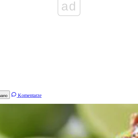
ad
Komentarze
wano