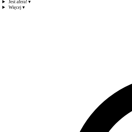
Jest afera!
▾
Więcej
▾