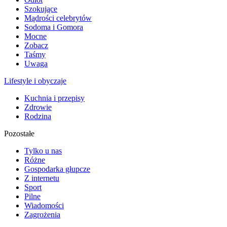
Szokujące
Mądrości celebrytów
Sodoma i Gomora
Mocne
Zobacz
Taśmy
Uwaga
Lifestyle i obyczaje
Kuchnia i przepisy
Zdrowie
Rodzina
Pozostałe
Tylko u nas
Różne
Gospodarka głupcze
Z internetu
Sport
Pilne
Wiadomości
Zagrożenia