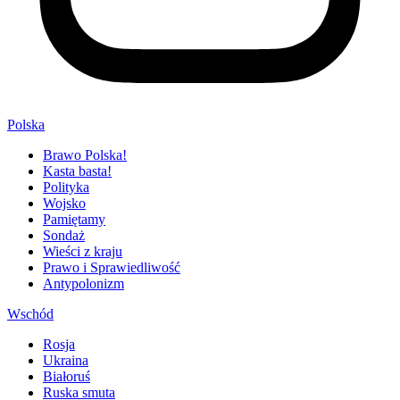
Polska
Brawo Polska!
Kasta basta!
Polityka
Wojsko
Pamiętamy
Sondaż
Wieści z kraju
Prawo i Sprawiedliwość
Antypolonizm
Wschód
Rosja
Ukraina
Białoruś
Ruska smuta