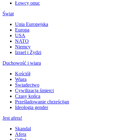
Łowcy onuc
Świat
Unia Europejska
Europa
USA
NATO
Niemcy
Izrael i Żydzi
Duchowość i wiara
Kościół
Wiara
Świadectwo
Cywilizacja śmierci
Czasy końca
Prześladowanie chrześcijan
Ideologia gender
Jest afera!
Skandal
Afera
Odlot