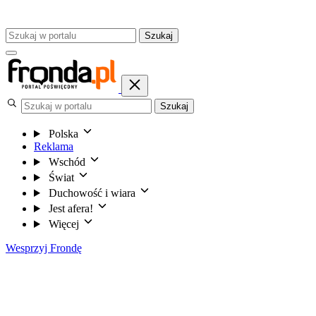
Szukaj
Szukaj
Polska
Reklama
Wschód
Świat
Duchowość i wiara
Jest afera!
Więcej
Wesprzyj Frondę