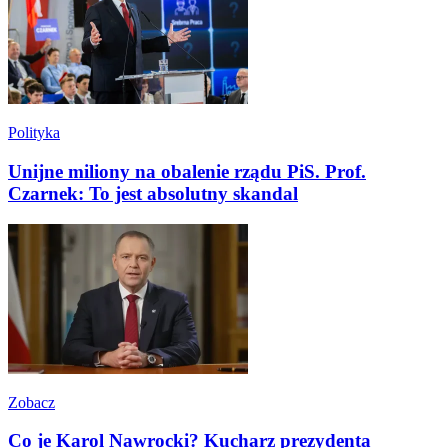
Polityka
Unijne miliony na obalenie rządu PiS. Prof.
Czarnek: To jest absolutny skandal
Zobacz
Co je Karol Nawrocki? Kucharz prezydenta