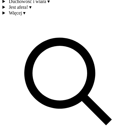
Duchowość i wiara
▾
Jest afera!
▾
Więcej
▾