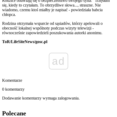
Rodzice obawiają się o bezpieczeństwo swojego syna: "Trzęsłam
się, kiedy to czytałam. To obrzydliwe słowa..., straszne. Nie
wiadomo, czemu ktoś miałby je napisać - powiedziała babcia
chłopca.
Rodzina otrzymała wsparcie od sąsiadów, którzy apelowali o
obecność lokalnej wspólnoty podczas wizyty telewizji -
równocześnie zapowiedzieli poszukowania autorki anonimu.
ToR/LifeSiteNews/gosc.pl
ad
Komentarze
0 komentarzy
Dodawanie komentarzy wymaga zalogowania.
Polecane