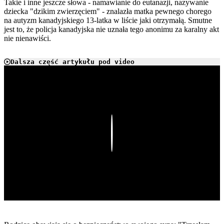
Takie i inne jeszcze słowa - namawianie do eutanazji, nazywanie
dziecka "dzikim zwierzęciem" - znalazła matka pewnego chorego
na autyzm kanadyjskiego 13-latka w liście jaki otrzymałą. Smutne
jest to, że policja kanadyjska nie uznała tego anonimu za karalny akt
nie nienawiści.
Dalsza część artykułu pod video
Play