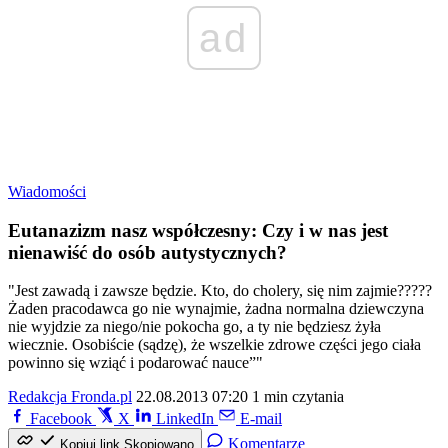
ad
Wiadomości
Eutanazizm nasz współczesny: Czy i w nas jest
nienawiść do osób autystycznych?
"Jest zawadą i zawsze będzie. Kto, do cholery, się nim zajmie?????
Żaden pracodawca go nie wynajmie, żadna normalna dziewczyna
nie wyjdzie za niego/nie pokocha go, a ty nie będziesz żyła
wiecznie. Osobiście (sądzę), że wszelkie zdrowe części jego ciała
powinno się wziąć i podarować nauce”"
Redakcja Fronda.pl
22.08.2013 07:20
1 min czytania
Facebook
X
LinkedIn
E-mail
Komentarze
Kopiuj link
Skopiowano