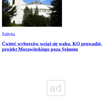
Polityka
Ćwierć wyborców wciąż się waha. KO prowadzi,
projekt Morawieckiego poza Sejmem
ad