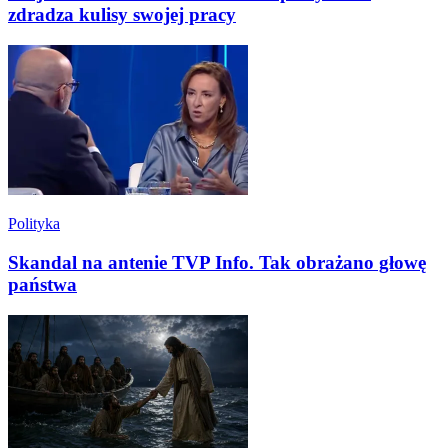
zdradza kulisy swojej pracy
Polityka
Skandal na antenie TVP Info. Tak obrażano głowę
państwa