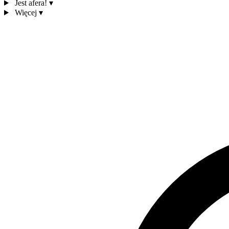
Jest afera!
▾
Więcej
▾