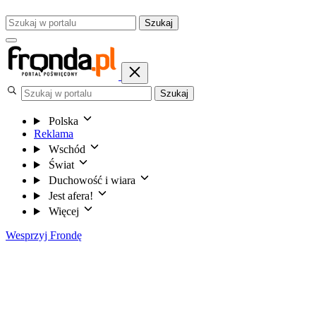
Szukaj
Szukaj
Polska
Reklama
Wschód
Świat
Duchowość i wiara
Jest afera!
Więcej
Wesprzyj Frondę