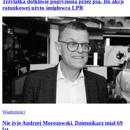
Trzylatka dotkliwie pogryziona przez psa. Do akcji
ratunkowej użyto śmigłowca LPR
Wiadomości
Nie żyje Andrzej Morozowski. Dziennikarz miał 69
lat