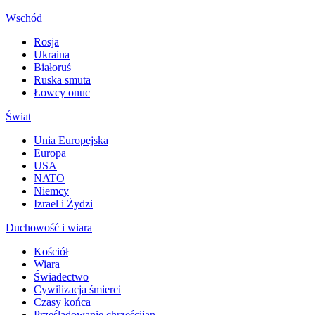
Wschód
Rosja
Ukraina
Białoruś
Ruska smuta
Łowcy onuc
Świat
Unia Europejska
Europa
USA
NATO
Niemcy
Izrael i Żydzi
Duchowość i wiara
Kościół
Wiara
Świadectwo
Cywilizacja śmierci
Czasy końca
Prześladowanie chrześcijan