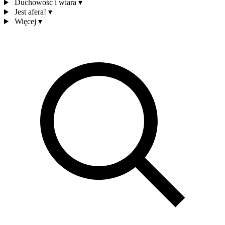
Duchowość i wiara
▾
Jest afera!
▾
Więcej
▾