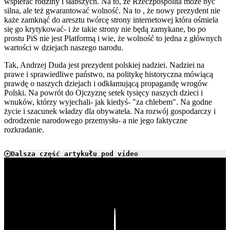
wspierać rodziny i słabszych. Na to, że Rzeczpospolita może być
silna, ale też gwarantować wolność. Na to , że nowy prezydent nie
każe zamknąć do aresztu twórcę strony internetowej która ośmiela
się go krytykować- i że takie strony nie będą zamykane, bo po
prostu PiS nie jest Platformą i wie, że wolność to jedna z głównych
wartości w dziejach naszego narodu.
Tak, Andrzej Duda jest prezydent polskiej nadziei. Nadziei na
prawe i sprawiedliwe państwo, na politykę historyczna mówiącą
prawdę o naszych dziejach i odkłamującą propagandę wrogów
Polski. Na powrót do Ojczyznę setek tysięcy naszych dzieci i
wnuków, którzy wyjechali- jak kiedyś- "za chlebem". Na godne
życie i szacunek władzy dla obywatela. Na rozwój gospodarczy i
odrodzenie narodowego przemysłu- a nie jego faktyczne
rozkradanie.
Dalsza część artykułu pod video