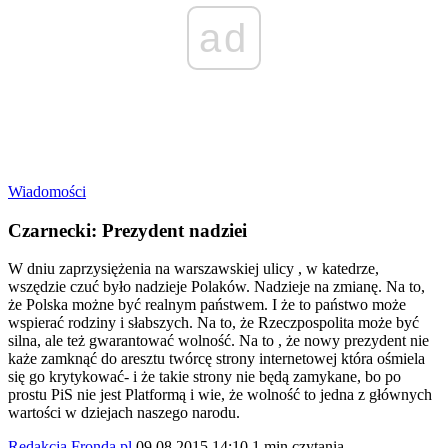
ad
Wiadomości
Czarnecki: Prezydent nadziei
W dniu zaprzysiężenia na warszawskiej ulicy , w katedrze,
wszędzie czuć było nadzieje Polaków. Nadzieje na zmianę. Na to,
że Polska możne być realnym państwem. I że to państwo może
wspierać rodziny i słabszych. Na to, że Rzeczpospolita może być
silna, ale też gwarantować wolność. Na to , że nowy prezydent nie
każe zamknąć do aresztu twórcę strony internetowej która ośmiela
się go krytykować- i że takie strony nie będą zamykane, bo po
prostu PiS nie jest Platformą i wie, że wolność to jedna z głównych
wartości w dziejach naszego narodu.
Redakcja Fronda.pl
09.08.2015 14:10
1 min czytania