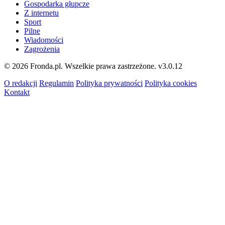
Gospodarka głupcze
Z internetu
Sport
Pilne
Wiadomości
Zagrożenia
© 2026 Fronda.pl. Wszelkie prawa zastrzeżone.
v3.0.12
O redakcji
Regulamin
Polityka prywatności
Polityka cookies
Kontakt