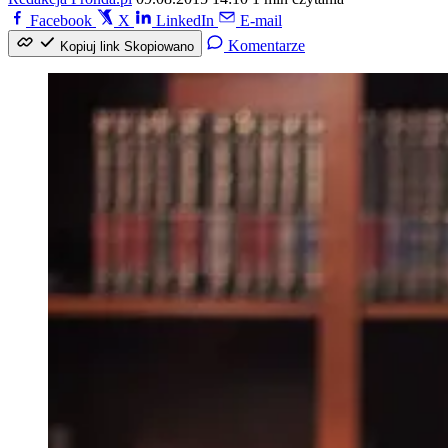
Facebook
X
LinkedIn
E-mail
Komentarze
Kopiuj link
Skopiowano