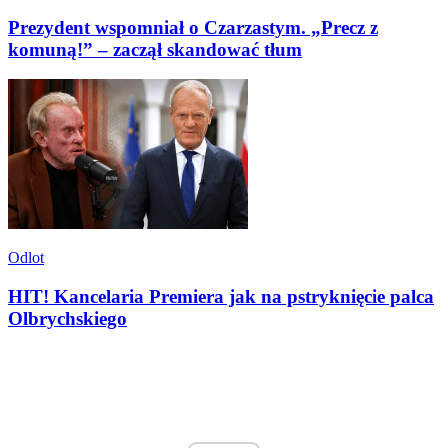
Prezydent wspomniał o Czarzastym. „Precz z
komuną!” – zaczął skandować tłum
Odlot
HIT! Kancelaria Premiera jak na pstryknięcie palca
Olbrychskiego