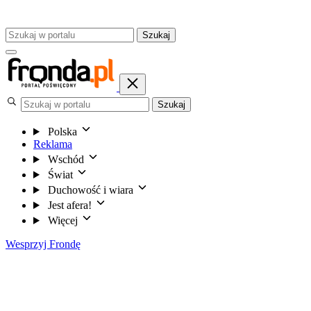
Szukaj
Szukaj
Polska
Reklama
Wschód
Świat
Duchowość i wiara
Jest afera!
Więcej
Wesprzyj Frondę