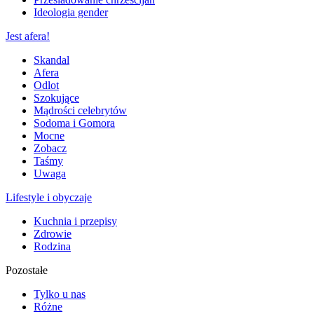
Ideologia gender
Jest afera!
Skandal
Afera
Odlot
Szokujące
Mądrości celebrytów
Sodoma i Gomora
Mocne
Zobacz
Taśmy
Uwaga
Lifestyle i obyczaje
Kuchnia i przepisy
Zdrowie
Rodzina
Pozostałe
Tylko u nas
Różne