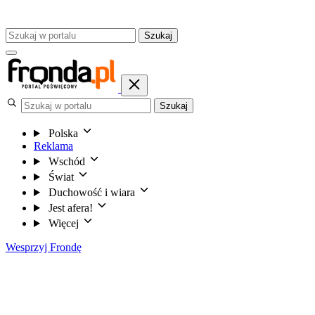
Szukaj
Szukaj
Polska
Reklama
Wschód
Świat
Duchowość i wiara
Jest afera!
Więcej
Wesprzyj Frondę