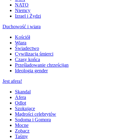
NATO
Niemcy
Izrael i Żydzi
Duchowość i wiara
Kościół
Wiara
Świadectwo
Cywilizacja śmierci
Czasy końca
Prześladowanie chrześcijan
Ideologia gender
Jest afera!
Skandal
Afera
Odlot
Szokujące
Mądrości celebrytów
Sodoma i Gomora
Mocne
Zobacz
Taśmy