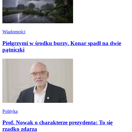
Wiadomości
Pielgrzymi w środku burzy. Konar spadł na dwie
pątniczki
Polityka
Prof. Nowak o charakterze prezydenta: To się
rzadko zdarza