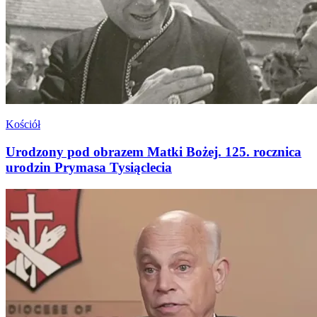
Kościół
Urodzony pod obrazem Matki Bożej. 125. rocznica
urodzin Prymasa Tysiąclecia