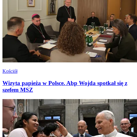
Kościół
Wizyta papieża w Polsce. Abp Wojda spotkał się z
szefem MSZ