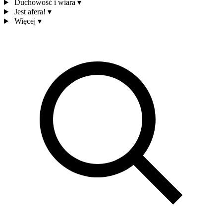
Duchowość i wiara
▾
Jest afera!
▾
Więcej
▾