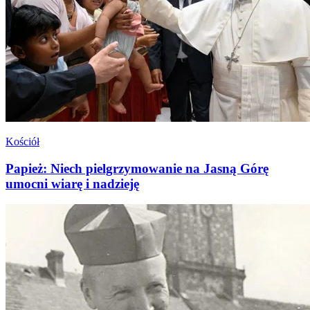
Kościół
Papież: Niech pielgrzymowanie na Jasną Górę
umocni wiarę i nadzieję