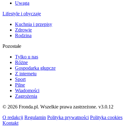
Uwaga
Lifestyle i obyczaje
Kuchnia i przepisy
Zdrowie
Rodzina
Pozostałe
Tylko u nas
Różne
Gospodarka głupcze
Z internetu
Sport
Pilne
Wiadomości
Zagrożenia
© 2026 Fronda.pl. Wszelkie prawa zastrzeżone.
v3.0.12
O redakcji
Regulamin
Polityka prywatności
Polityka cookies
Kontakt