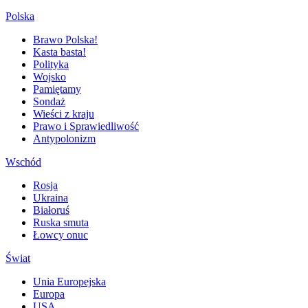
Polska
Brawo Polska!
Kasta basta!
Polityka
Wojsko
Pamiętamy
Sondaż
Wieści z kraju
Prawo i Sprawiedliwość
Antypolonizm
Wschód
Rosja
Ukraina
Białoruś
Ruska smuta
Łowcy onuc
Świat
Unia Europejska
Europa
USA