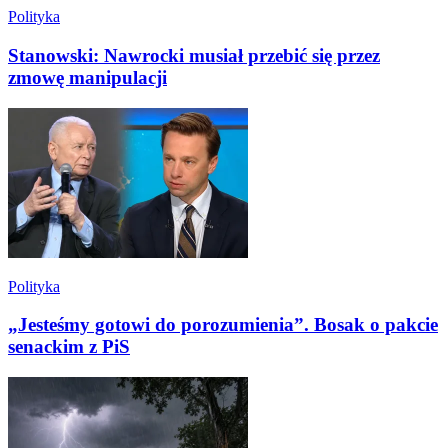
Polityka
Stanowski: Nawrocki musiał przebić się przez
zmowę manipulacji
Polityka
„Jesteśmy gotowi do porozumienia”. Bosak o pakcie
senackim z PiS