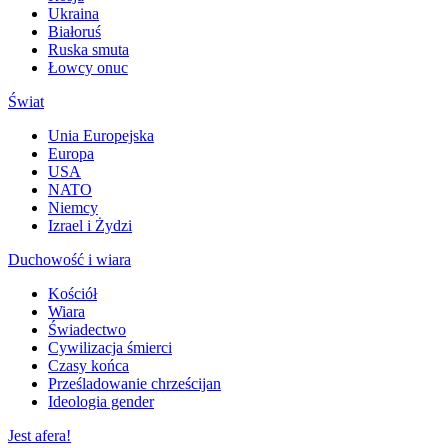
Ukraina
Białoruś
Ruska smuta
Łowcy onuc
Świat
Unia Europejska
Europa
USA
NATO
Niemcy
Izrael i Żydzi
Duchowość i wiara
Kościół
Wiara
Świadectwo
Cywilizacja śmierci
Czasy końca
Prześladowanie chrześcijan
Ideologia gender
Jest afera!