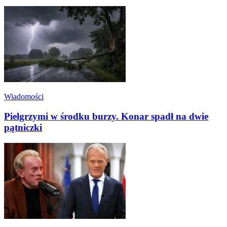
Wiadomości
Pielgrzymi w środku burzy. Konar spadł na dwie
pątniczki