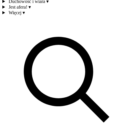
Duchowość i wiara
▾
Jest afera!
▾
Więcej
▾