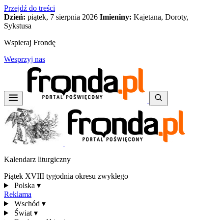
Przejdź do treści
Dzień:
piątek, 7 sierpnia 2026
Imieniny:
Kajetana, Doroty,
Sykstusa
Wspieraj Frondę
Wesprzyj nas
Kalendarz liturgiczny
Piątek XVIII tygodnia okresu zwykłego
Polska
▾
Reklama
Wschód
▾
Świat
▾