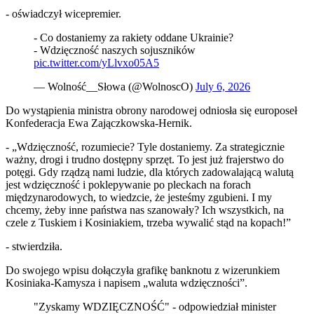
- oświadczył wicepremier.
- Co dostaniemy za rakiety oddane Ukrainie?
- Wdzięczność naszych sojuszników
pic.twitter.com/yLlvxo05A5
— Wolność__Słowa (@WolnoscO)
July 6, 2026
Do wystąpienia ministra obrony narodowej odniosła się europoseł
Konfederacja Ewa Zajączkowska-Hernik.
- „Wdzięczność, rozumiecie? Tyle dostaniemy. Za strategicznie
ważny, drogi i trudno dostępny sprzęt. To jest już frajerstwo do
potęgi. Gdy rządzą nami ludzie, dla których zadowalającą walutą
jest wdzięczność i poklepywanie po pleckach na forach
międzynarodowych, to wiedzcie, że jesteśmy zgubieni. I my
chcemy, żeby inne państwa nas szanowały? Ich wszystkich, na
czele z Tuskiem i Kosiniakiem, trzeba wywalić stąd na kopach!”
- stwierdziła.
Do swojego wpisu dołączyła grafikę banknotu z wizerunkiem
Kosiniaka-Kamysza i napisem „waluta wdzięczności”.
"Zyskamy WDZIĘCZNOŚĆ" - odpowiedział minister