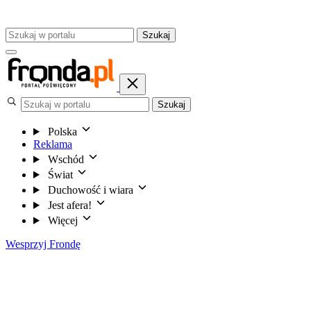
Szukaj
Szukaj
Polska
Reklama
Wschód
Świat
Duchowość i wiara
Jest afera!
Więcej
Wesprzyj Frondę