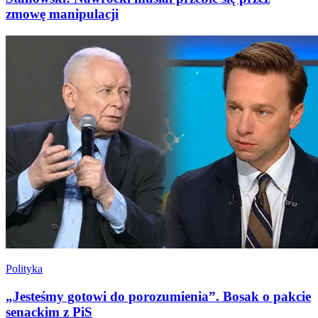
zmowę manipulacji
Polityka
„Jesteśmy gotowi do porozumienia”. Bosak o pakcie
senackim z PiS