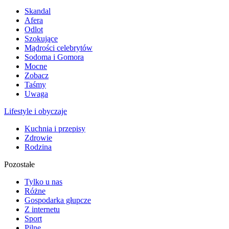
Skandal
Afera
Odlot
Szokujące
Mądrości celebrytów
Sodoma i Gomora
Mocne
Zobacz
Taśmy
Uwaga
Lifestyle i obyczaje
Kuchnia i przepisy
Zdrowie
Rodzina
Pozostałe
Tylko u nas
Różne
Gospodarka głupcze
Z internetu
Sport
Pilne