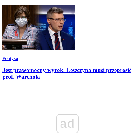
Polityka
Jest prawomocny wyrok. Leszczyna musi przeprosić
prof. Warchoła
ad