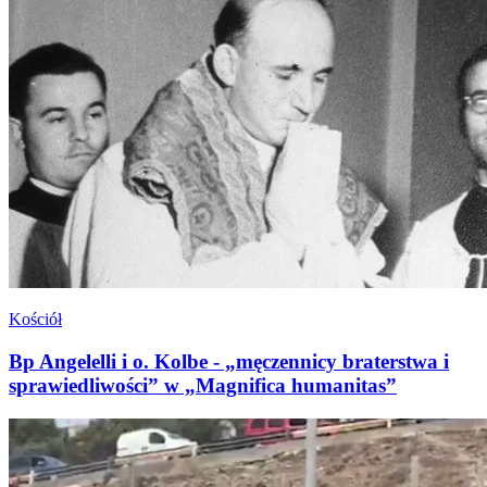
Kościół
Bp Angelelli i o. Kolbe - „męczennicy braterstwa i
sprawiedliwości” w „Magnifica humanitas”