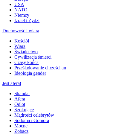
USA
NATO
Niemcy
Izrael i Żydzi
Duchowość i wiara
Kościół
Wiara
Świadectwo
Cywilizacja śmierci
Czasy końca
Prześladowanie chrześcijan
Ideologia gender
Jest afera!
Skandal
Afera
Odlot
Szokujące
Mądrości celebrytów
Sodoma i Gomora
Mocne
Zobacz