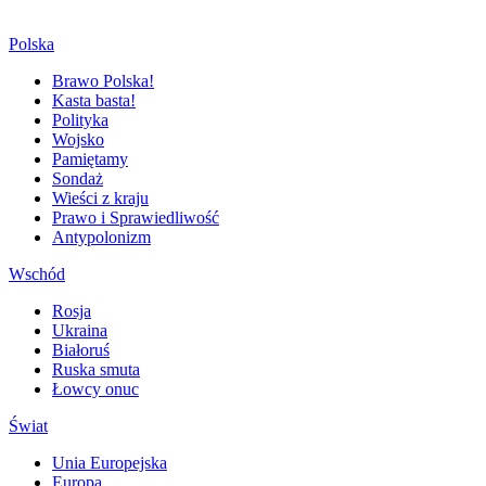
Polska
Brawo Polska!
Kasta basta!
Polityka
Wojsko
Pamiętamy
Sondaż
Wieści z kraju
Prawo i Sprawiedliwość
Antypolonizm
Wschód
Rosja
Ukraina
Białoruś
Ruska smuta
Łowcy onuc
Świat
Unia Europejska
Europa