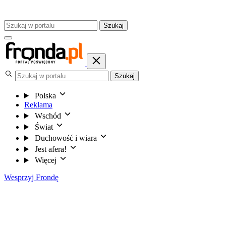
Szukaj
Szukaj
Polska
Reklama
Wschód
Świat
Duchowość i wiara
Jest afera!
Więcej
Wesprzyj Frondę