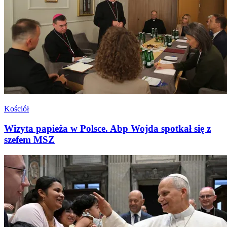
Kościół
Wizyta papieża w Polsce. Abp Wojda spotkał się z
szefem MSZ