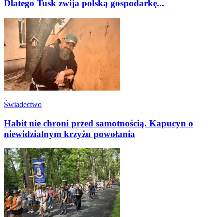
Dlatego Tusk zwija polską gospodarkę...
Świadectwo
Habit nie chroni przed samotnością. Kapucyn o
niewidzialnym krzyżu powołania