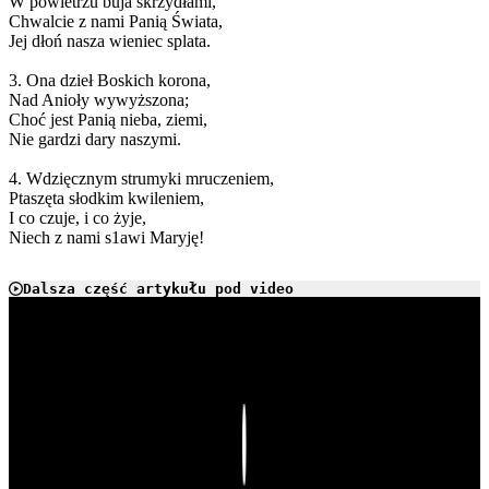
W powietrzu buja skrzydłami,
Chwalcie z nami Panią Świata,
Jej dłoń nasza wieniec splata.
3. Ona dzieł Boskich korona,
Nad Anioły wywyższona;
Choć jest Panią nieba, ziemi,
Nie gardzi dary naszymi.
4. Wdzięcznym strumyki mruczeniem,
Ptaszęta słodkim kwileniem,
I co czuje, i co żyje,
Niech z nami s1awi Maryję!
Dalsza część artykułu pod video
Play