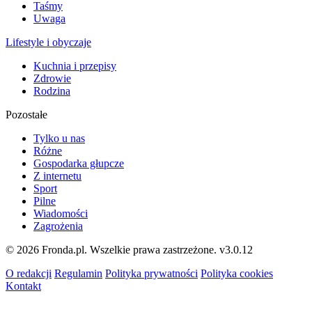
Taśmy
Uwaga
Lifestyle i obyczaje
Kuchnia i przepisy
Zdrowie
Rodzina
Pozostałe
Tylko u nas
Różne
Gospodarka głupcze
Z internetu
Sport
Pilne
Wiadomości
Zagrożenia
© 2026 Fronda.pl. Wszelkie prawa zastrzeżone.
v3.0.12
O redakcji
Regulamin
Polityka prywatności
Polityka cookies
Kontakt