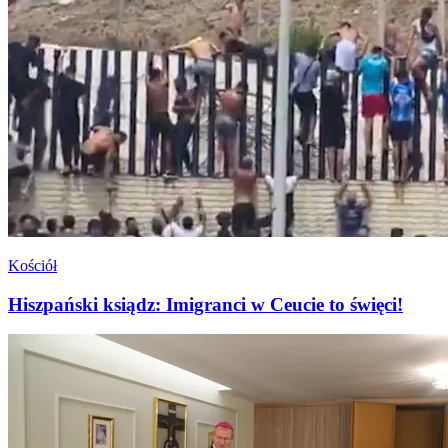
Kościół
Hiszpański ksiądz: Imigranci w Ceucie to święci!