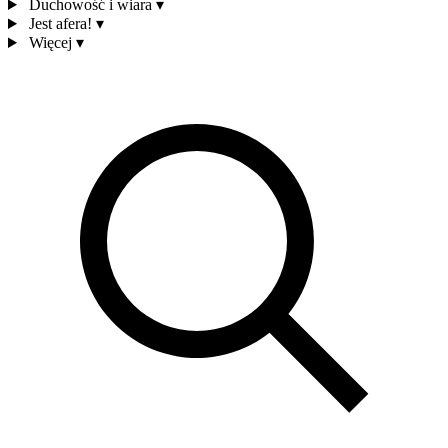
Duchowość i wiara
▾
Jest afera!
▾
Więcej
▾