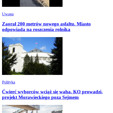
Uwaga
Zaorał 200 metrów nowego asfaltu. Miasto
odpowiada na roszczenia rolnika
Polityka
Ćwierć wyborców wciąż się waha. KO prowadzi,
projekt Morawieckiego poza Sejmem