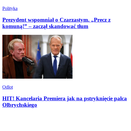
Polityka
Prezydent wspomniał o Czarzastym. „Precz z
komuną!” – zaczął skandować tłum
Odlot
HIT! Kancelaria Premiera jak na pstryknięcie palca
Olbrychskiego