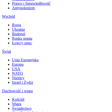
Prawo i Sprawiedliwość
Antypolonizm
Wschód
Rosja
Ukraina
Białoruś
Ruska smuta
Łowcy onuc
Świat
Unia Europejska
Europa
USA
NATO
Niemcy
Izrael i Żydzi
Duchowość i wiara
Kościół
Wiara
Świadectwo