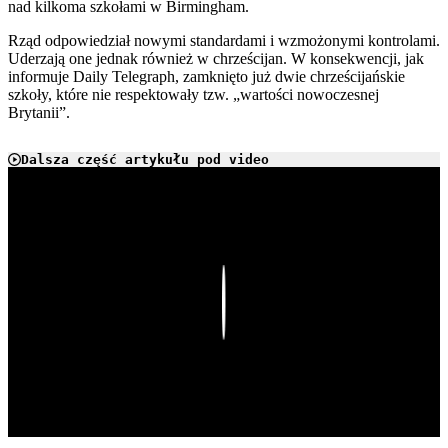
nad kilkoma szkołami w Birmingham.
Rząd odpowiedział nowymi standardami i wzmożonymi kontrolami.
Uderzają one jednak również w chrześcijan. W konsekwencji, jak
informuje Daily Telegraph, zamknięto już dwie chrześcijańskie
szkoły, które nie respektowały tzw. „wartości nowoczesnej
Brytanii”.
Dalsza część artykułu pod video
Play