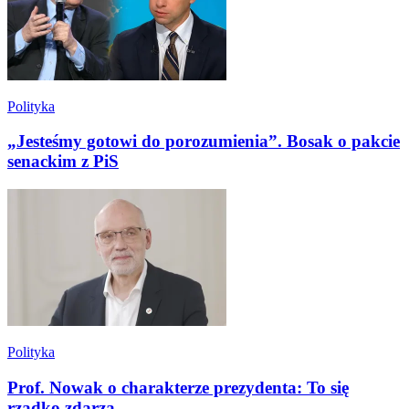
Polityka
„Jesteśmy gotowi do porozumienia”. Bosak o pakcie
senackim z PiS
Polityka
Prof. Nowak o charakterze prezydenta: To się
rzadko zdarza