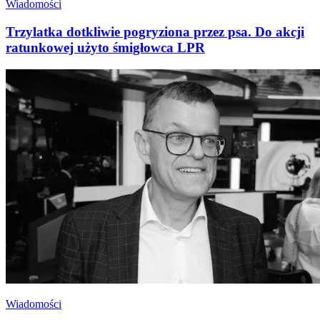
Wiadomości
Trzylatka dotkliwie pogryziona przez psa. Do akcji
ratunkowej użyto śmigłowca LPR
Wiadomości