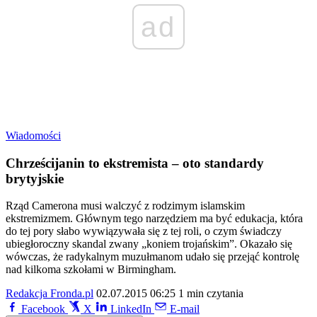
ad
Wiadomości
Chrześcijanin to ekstremista – oto standardy
brytyjskie
Rząd Camerona musi walczyć z rodzimym islamskim
ekstremizmem. Głównym tego narzędziem ma być edukacja, która
do tej pory słabo wywiązywała się z tej roli, o czym świadczy
ubiegłoroczny skandal zwany „koniem trojańskim”. Okazało się
wówczas, że radykalnym muzułmanom udało się przejąć kontrolę
nad kilkoma szkołami w Birmingham.
Redakcja Fronda.pl
02.07.2015 06:25
1 min czytania
Facebook
X
LinkedIn
E-mail