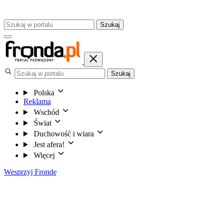
Szukaj
Szukaj
Polska
Reklama
Wschód
Świat
Duchowość i wiara
Jest afera!
Więcej
Wesprzyj Frondę