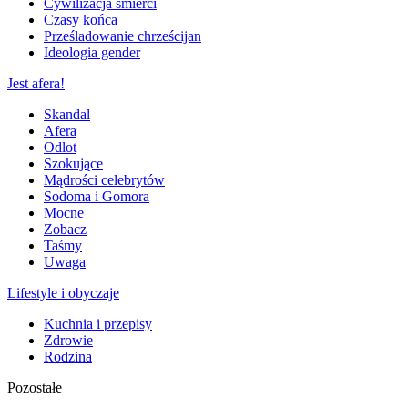
Cywilizacja śmierci
Czasy końca
Prześladowanie chrześcijan
Ideologia gender
Jest afera!
Skandal
Afera
Odlot
Szokujące
Mądrości celebrytów
Sodoma i Gomora
Mocne
Zobacz
Taśmy
Uwaga
Lifestyle i obyczaje
Kuchnia i przepisy
Zdrowie
Rodzina
Pozostałe