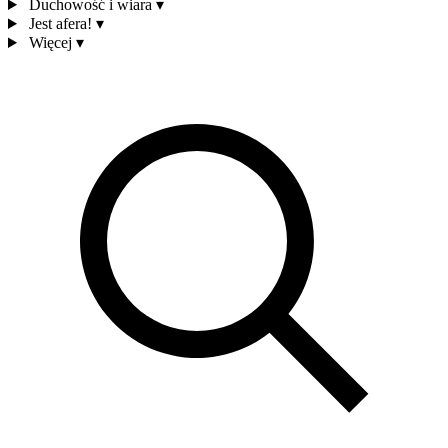
Duchowość i wiara
▾
Jest afera!
▾
Więcej
▾