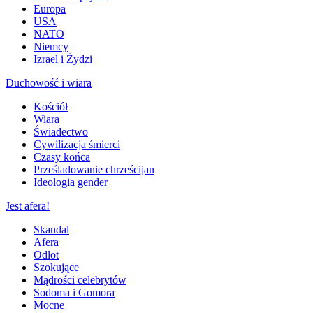
Europa
USA
NATO
Niemcy
Izrael i Żydzi
Duchowość i wiara
Kościół
Wiara
Świadectwo
Cywilizacja śmierci
Czasy końca
Prześladowanie chrześcijan
Ideologia gender
Jest afera!
Skandal
Afera
Odlot
Szokujące
Mądrości celebrytów
Sodoma i Gomora
Mocne