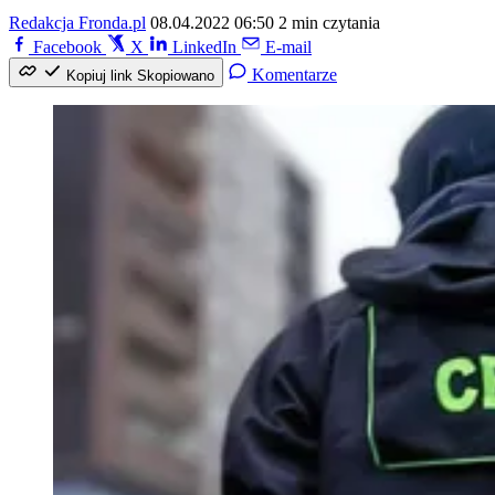
Redakcja Fronda.pl
08.04.2022 06:50
2 min czytania
Facebook
X
LinkedIn
E-mail
Komentarze
Kopiuj link
Skopiowano