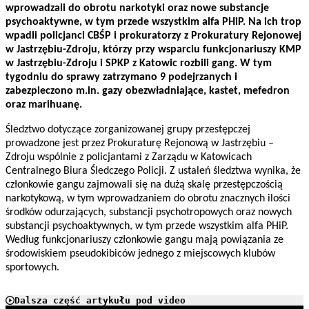
wprowadzali do obrotu narkotyki oraz nowe substancje
psychoaktywne, w tym przede wszystkim alfa PHiP. Na ich trop
wpadli policjanci CBŚP i prokuratorzy z Prokuratury Rejonowej
w Jastrzębiu-Zdroju, którzy przy wsparciu funkcjonariuszy KMP
w Jastrzębiu-Zdroju i SPKP z Katowic rozbili gang. W tym
tygodniu do sprawy zatrzymano 9 podejrzanych i
zabezpieczono m.in. gazy obezwładniające, kastet, mefedron
oraz marihuanę.
Śledztwo dotyczące zorganizowanej grupy przestępczej
prowadzone jest przez Prokuraturę Rejonową w Jastrzębiu –
Zdroju wspólnie z policjantami z Zarządu w Katowicach
Centralnego Biura Śledczego Policji. Z ustaleń śledztwa wynika, że
członkowie gangu zajmowali się na dużą skalę przestępczością
narkotykową, w tym wprowadzaniem do obrotu znacznych ilości
środków odurzających, substancji psychotropowych oraz nowych
substancji psychoaktywnych, w tym przede wszystkim alfa PHiP.
Według funkcjonariuszy członkowie gangu mają powiązania ze
środowiskiem pseudokibiców jednego z miejscowych klubów
sportowych.
Dalsza część artykułu pod video