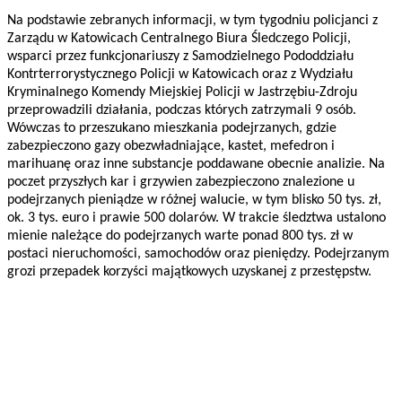
Na podstawie zebranych informacji, w tym tygodniu policjanci z
Zarządu w Katowicach Centralnego Biura Śledczego Policji,
wsparci przez funkcjonariuszy z Samodzielnego Pododdziału
Kontrterrorystycznego Policji w Katowicach oraz z Wydziału
Kryminalnego Komendy Miejskiej Policji w Jastrzębiu-Zdroju
przeprowadzili działania, podczas których zatrzymali 9 osób.
Wówczas to przeszukano mieszkania podejrzanych, gdzie
zabezpieczono gazy obezwładniające, kastet, mefedron i
marihuanę oraz inne substancje poddawane obecnie analizie. Na
poczet przyszłych kar i grzywien zabezpieczono znalezione u
podejrzanych pieniądze w różnej walucie, w tym blisko 50 tys. zł,
ok. 3 tys. euro i prawie 500 dolarów. W trakcie śledztwa ustalono
mienie należące do podejrzanych warte ponad 800 tys. zł w
postaci nieruchomości, samochodów oraz pieniędzy. Podejrzanym
grozi przepadek korzyści majątkowych uzyskanej z przestępstw.