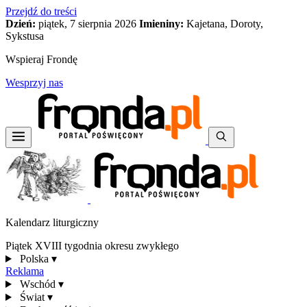
Przejdź do treści
Dzień:
piątek, 7 sierpnia 2026
Imieniny:
Kajetana, Doroty,
Sykstusa
Wspieraj Frondę
Wesprzyj nas
Kalendarz liturgiczny
Piątek XVIII tygodnia okresu zwykłego
Polska
▾
Reklama
Wschód
▾
Świat
▾