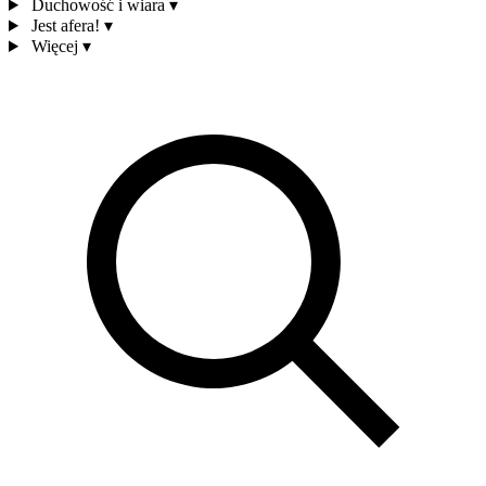
Duchowość i wiara
▾
Jest afera!
▾
Więcej
▾