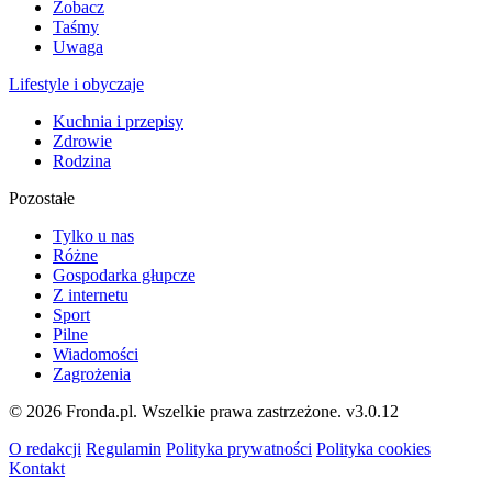
Zobacz
Taśmy
Uwaga
Lifestyle i obyczaje
Kuchnia i przepisy
Zdrowie
Rodzina
Pozostałe
Tylko u nas
Różne
Gospodarka głupcze
Z internetu
Sport
Pilne
Wiadomości
Zagrożenia
© 2026 Fronda.pl. Wszelkie prawa zastrzeżone.
v3.0.12
O redakcji
Regulamin
Polityka prywatności
Polityka cookies
Kontakt