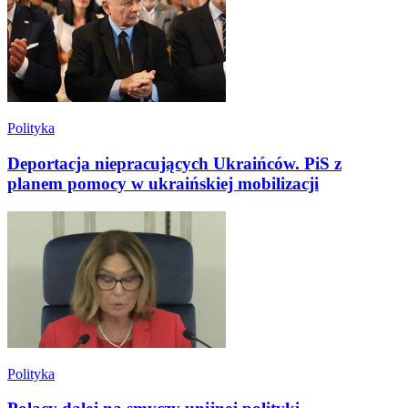
Polityka
Deportacja niepracujących Ukraińców. PiS z
planem pomocy w ukraińskiej mobilizacji
Polityka