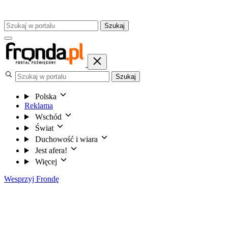
Szukaj
Szukaj
Polska
Reklama
Wschód
Świat
Duchowość i wiara
Jest afera!
Więcej
Wesprzyj Frondę