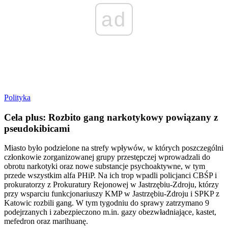
ad
Polityka
Cela plus: Rozbito gang narkotykowy powiązany z
pseudokibicami
Miasto było podzielone na strefy wpływów, w których poszczególni
członkowie zorganizowanej grupy przestępczej wprowadzali do
obrotu narkotyki oraz nowe substancje psychoaktywne, w tym
przede wszystkim alfa PHiP. Na ich trop wpadli policjanci CBŚP i
prokuratorzy z Prokuratury Rejonowej w Jastrzębiu-Zdroju, którzy
przy wsparciu funkcjonariuszy KMP w Jastrzębiu-Zdroju i SPKP z
Katowic rozbili gang. W tym tygodniu do sprawy zatrzymano 9
podejrzanych i zabezpieczono m.in. gazy obezwładniające, kastet,
mefedron oraz marihuanę.