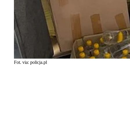
Fot. via: policja.pl