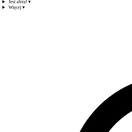
Jest afera!
▾
Więcej
▾