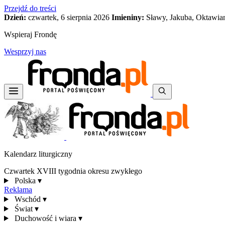
Przejdź do treści
Dzień:
czwartek, 6 sierpnia 2026
Imieniny:
Sławy, Jakuba, Oktawia
Wspieraj Frondę
Wesprzyj nas
Kalendarz liturgiczny
Czwartek XVIII tygodnia okresu zwykłego
Polska
▾
Reklama
Wschód
▾
Świat
▾
Duchowość i wiara
▾