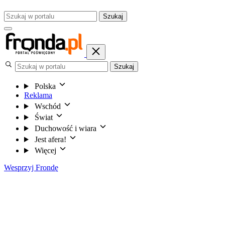
Szukaj
Szukaj
Polska
Reklama
Wschód
Świat
Duchowość i wiara
Jest afera!
Więcej
Wesprzyj Frondę