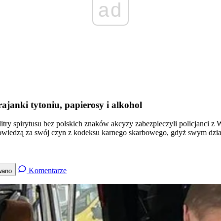
ad
rajanki tytoniu, papierosy i alkohol
 litry spirytusu bez polskich znaków akcyzy zabezpieczyli policjanci 
owiedzą za swój czyn z kodeksu karnego skarbowego, gdyż swym dzia
Komentarze
wano