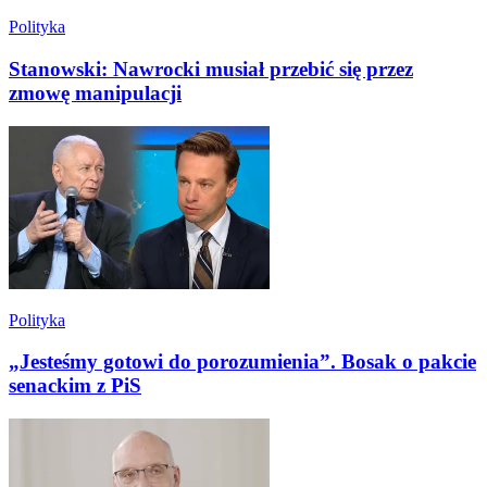
Polityka
Stanowski: Nawrocki musiał przebić się przez
zmowę manipulacji
Polityka
„Jesteśmy gotowi do porozumienia”. Bosak o pakcie
senackim z PiS