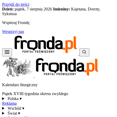
Przejdź do treści
Dzień:
piątek, 7 sierpnia 2026
Imieniny:
Kajetana, Doroty,
Sykstusa
Wspieraj Frondę
Wesprzyj nas
Kalendarz liturgiczny
Piątek XVIII tygodnia okresu zwykłego
Polska
▾
Reklama
Wschód
▾
Świat
▾