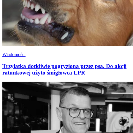
Wiadomości
Trzylatka dotkliwie pogryziona przez psa. Do akcji
ratunkowej użyto śmigłowca LPR