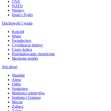
USA
NATO
Niemcy
Izrael i Żydzi
Duchowość i wiara
Kościół
Wiara
Świadectwo
Cywilizacja śmierci
Czasy końca
Prześladowanie chrześcijan
Ideologia gender
Jest afera!
Skandal
Afera
Odlot
Szokujące
Mądrości celebrytów
Sodoma i Gomora
Mocne
Zobacz
Taśmy