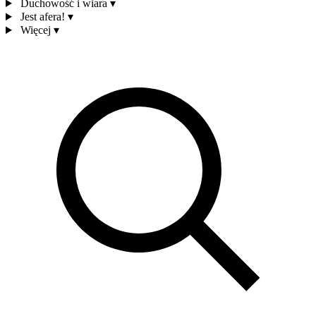
Duchowość i wiara
▾
Jest afera!
▾
Więcej
▾