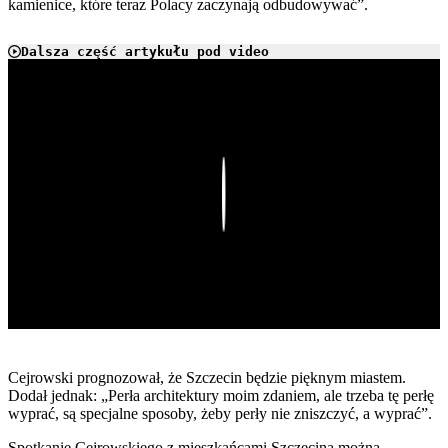
kamienice, które teraz Polacy zaczynają odbudowywać”.
Dalsza część artykułu pod video
Play
Cejrowski prognozował, że Szczecin będzie pięknym miastem.
Dodał jednak: „Perła architektury moim zdaniem, ale trzeba tę perłę
wyprać, są specjalne sposoby, żeby perły nie zniszczyć, a wyprać”.
Spotkanie Cejrowskiego z mieszkańcami Szczecina można