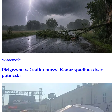
Wiadomości
Pielgrzymi w środku burzy. Konar spadł na dwie
pątniczki