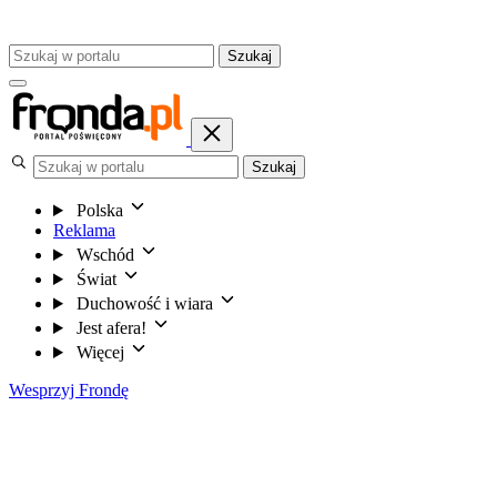
Szukaj
Szukaj
Polska
Reklama
Wschód
Świat
Duchowość i wiara
Jest afera!
Więcej
Wesprzyj Frondę