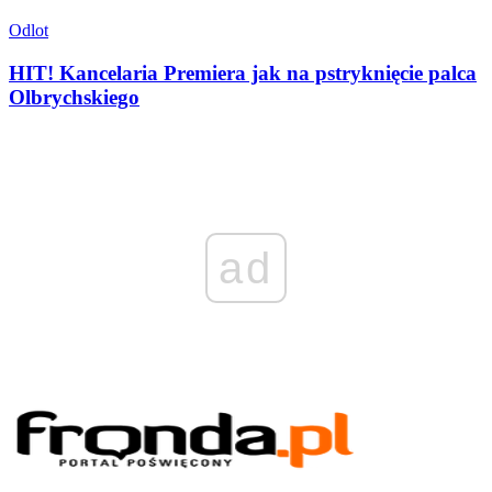
Odlot
HIT! Kancelaria Premiera jak na pstryknięcie palca
Olbrychskiego
ad