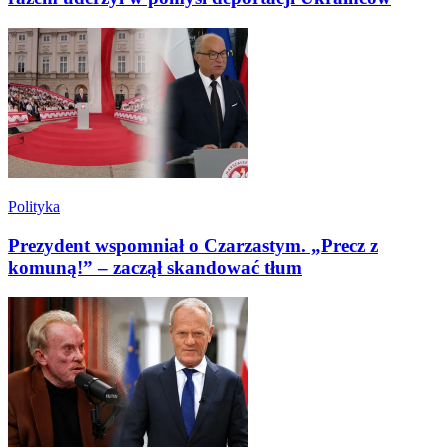
Polityka
Prezydent wspomniał o Czarzastym. „Precz z
komuną!” – zaczął skandować tłum