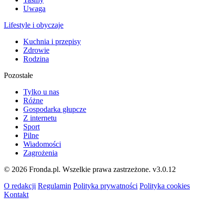
Uwaga
Lifestyle i obyczaje
Kuchnia i przepisy
Zdrowie
Rodzina
Pozostałe
Tylko u nas
Różne
Gospodarka głupcze
Z internetu
Sport
Pilne
Wiadomości
Zagrożenia
© 2026 Fronda.pl. Wszelkie prawa zastrzeżone.
v3.0.12
O redakcji
Regulamin
Polityka prywatności
Polityka cookies
Kontakt