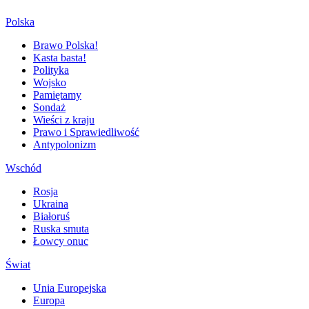
Polska
Brawo Polska!
Kasta basta!
Polityka
Wojsko
Pamiętamy
Sondaż
Wieści z kraju
Prawo i Sprawiedliwość
Antypolonizm
Wschód
Rosja
Ukraina
Białoruś
Ruska smuta
Łowcy onuc
Świat
Unia Europejska
Europa