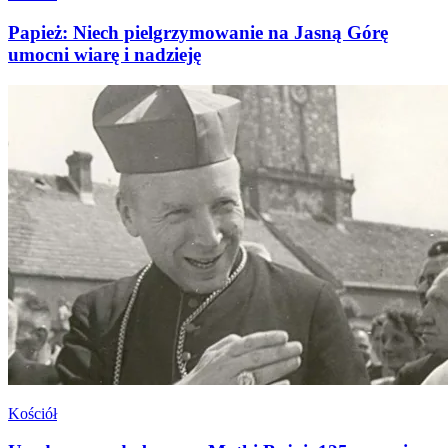
Papież: Niech pielgrzymowanie na Jasną Górę
umocni wiarę i nadzieję
Kościół