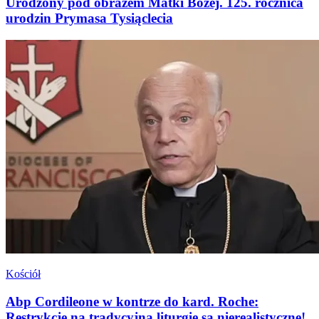
Urodzony pod obrazem Matki Bożej. 125. rocznica
urodzin Prymasa Tysiąclecia
Kościół
Abp Cordileone w kontrze do kard. Roche:
Restrykcje na tradycyjną liturgię są nierealistyczne!