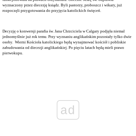
wyznaczony przez diecezję ksiądz. Byli pastorzy, proboszcz i wikary, już
rozpoczęli przygotowania do przyjęcia katolickich święceń.
Decyzję o konwersji parafia św. Jana Chrzciciela w Calgary podjęła niemal
jednomyślnie już rok temu. Przy wyznaniu anglikańskim pozostały tylko dwie
osoby. Wierni Kościoła katolickiego będą wynajmować kościół i pobliskie
zabudowania od diecezji anglikańskiej. Po pięciu latach będą mieli prawo
pierwokupu.
ad