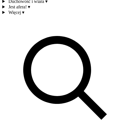
Duchowość i wiara
▾
Jest afera!
▾
Więcej
▾