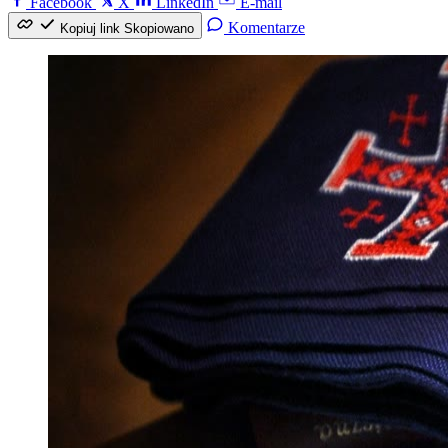
Facebook
X
LinkedIn
E-mail
Komentarze
Kopiuj link
Skopiowano