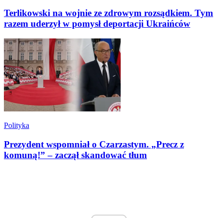
Terlikowski na wojnie ze zdrowym rozsądkiem. Tym
razem uderzył w pomysł deportacji Ukraińców
Polityka
Prezydent wspomniał o Czarzastym. „Precz z
komuną!” – zaczął skandować tłum