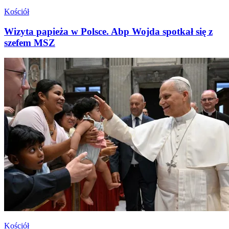
Kościół
Wizyta papieża w Polsce. Abp Wojda spotkał się z
szefem MSZ
Kościół