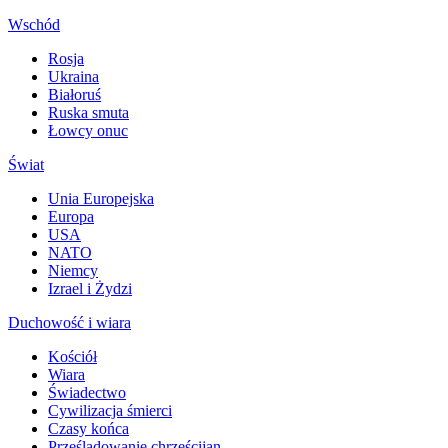
Wschód
Rosja
Ukraina
Białoruś
Ruska smuta
Łowcy onuc
Świat
Unia Europejska
Europa
USA
NATO
Niemcy
Izrael i Żydzi
Duchowość i wiara
Kościół
Wiara
Świadectwo
Cywilizacja śmierci
Czasy końca
Prześladowanie chrześcijan