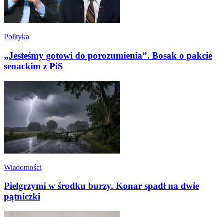
Polityka
„Jesteśmy gotowi do porozumienia”. Bosak o pakcie
senackim z PiS
Wiadomości
Pielgrzymi w środku burzy. Konar spadł na dwie
pątniczki