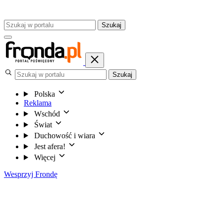
Szukaj
Szukaj
Polska
Reklama
Wschód
Świat
Duchowość i wiara
Jest afera!
Więcej
Wesprzyj Frondę