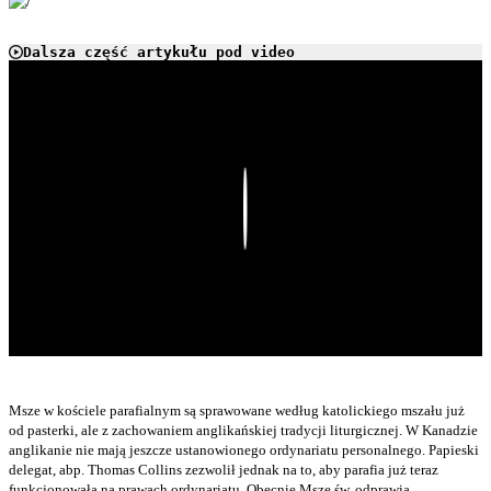
Dalsza część artykułu pod video
Play
Msze w kościele parafialnym są sprawowane według katolickiego mszału już
od pasterki, ale z zachowaniem anglikańskiej tradycji liturgicznej. W Kanadzie
anglikanie nie mają jeszcze ustanowionego ordynariatu personalnego. Papieski
delegat, abp. Thomas Collins zezwolił jednak na to, aby parafia już teraz
funkcjonowała na prawach ordynariatu. Obecnie Mszę św. odprawia