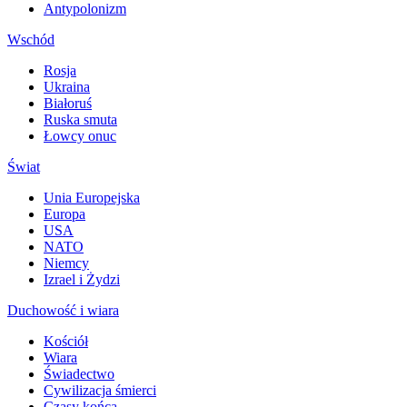
Antypolonizm
Wschód
Rosja
Ukraina
Białoruś
Ruska smuta
Łowcy onuc
Świat
Unia Europejska
Europa
USA
NATO
Niemcy
Izrael i Żydzi
Duchowość i wiara
Kościół
Wiara
Świadectwo
Cywilizacja śmierci
Czasy końca