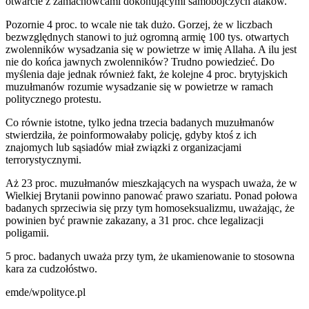
otwarcie z zamachowcami dokonującymi samobójczych ataków.
Pozornie 4 proc. to wcale nie tak dużo. Gorzej, że w liczbach
bezwzględnych stanowi to już ogromną armię 100 tys. otwartych
zwolenników wysadzania się w powietrze w imię Allaha. A ilu jest
nie do końca jawnych zwolenników? Trudno powiedzieć. Do
myślenia daje jednak również fakt, że kolejne 4 proc. brytyjskich
muzułmanów rozumie wysadzanie się w powietrze w ramach
politycznego protestu.
Co równie istotne, tylko jedna trzecia badanych muzułmanów
stwierdziła, że poinformowałaby policję, gdyby ktoś z ich
znajomych lub sąsiadów miał związki z organizacjami
terrorystycznymi.
Aż 23 proc. muzułmanów mieszkających na wyspach uważa, że w
Wielkiej Brytanii powinno panować prawo szariatu. Ponad połowa
badanych sprzeciwia się przy tym homoseksualizmu, uważając, że
powinien być prawnie zakazany, a 31 proc. chce legalizacji
poligamii.
5 proc. badanych uważa przy tym, że ukamienowanie to stosowna
kara za cudzołóstwo.
emde/wpolityce.pl