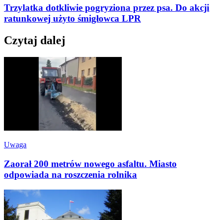
Trzylatka dotkliwie pogryziona przez psa. Do akcji
ratunkowej użyto śmigłowca LPR
Czytaj dalej
Uwaga
Zaorał 200 metrów nowego asfaltu. Miasto
odpowiada na roszczenia rolnika