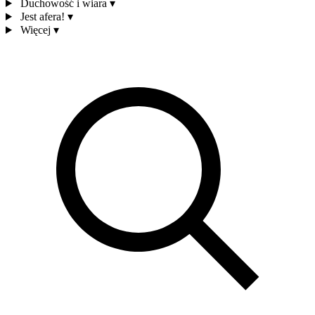
Duchowość i wiara
▾
Jest afera!
▾
Więcej
▾