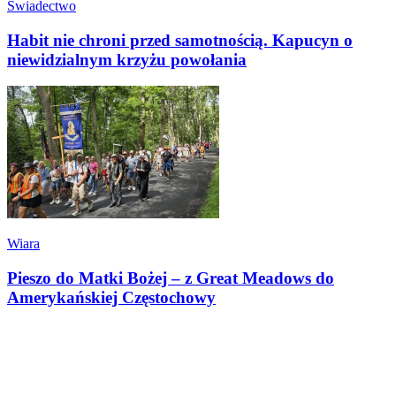
Świadectwo
Habit nie chroni przed samotnością. Kapucyn o
niewidzialnym krzyżu powołania
Wiara
Pieszo do Matki Bożej – z Great Meadows do
Amerykańskiej Częstochowy