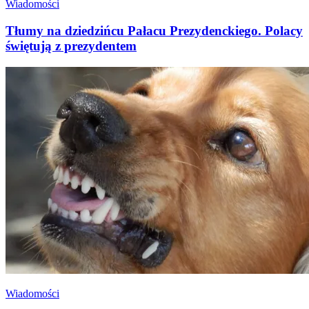
Wiadomości
Tłumy na dziedzińcu Pałacu Prezydenckiego. Polacy
świętują z prezydentem
Wiadomości