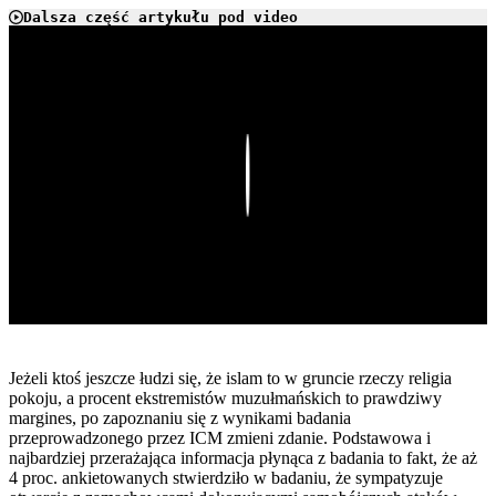
Dalsza część artykułu pod video
Play
Jeżeli ktoś jeszcze łudzi się, że islam to w gruncie rzeczy religia
pokoju, a procent ekstremistów muzułmańskich to prawdziwy
margines, po zapoznaniu się z wynikami badania
przeprowadzonego przez ICM zmieni zdanie. Podstawowa i
najbardziej przerażająca informacja płynąca z badania to fakt, że aż
4 proc. ankietowanych stwierdziło w badaniu, że sympatyzuje