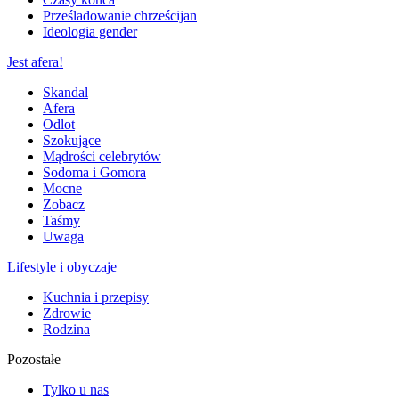
Prześladowanie chrześcijan
Ideologia gender
Jest afera!
Skandal
Afera
Odlot
Szokujące
Mądrości celebrytów
Sodoma i Gomora
Mocne
Zobacz
Taśmy
Uwaga
Lifestyle i obyczaje
Kuchnia i przepisy
Zdrowie
Rodzina
Pozostałe
Tylko u nas