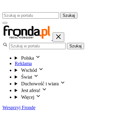
Szukaj
Szukaj
Polska
Reklama
Wschód
Świat
Duchowość i wiara
Jest afera!
Więcej
Wesprzyj Frondę