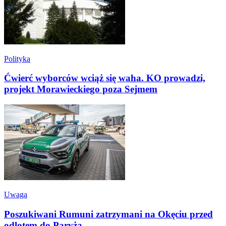
Polityka
Ćwierć wyborców wciąż się waha. KO prowadzi,
projekt Morawieckiego poza Sejmem
Uwaga
Poszukiwani Rumuni zatrzymani na Okęciu przed
odlotem do Paryża