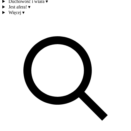
Duchowość i wiara
▾
Jest afera!
▾
Więcej
▾