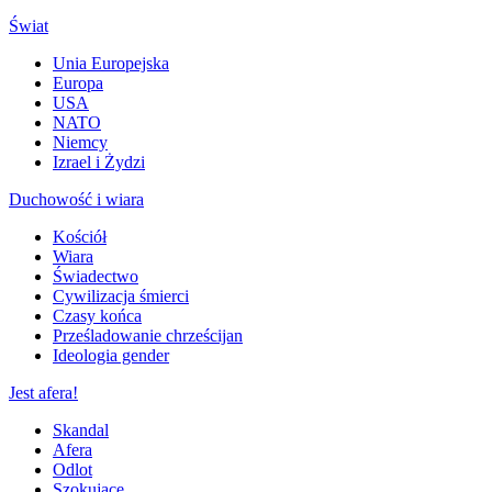
Świat
Unia Europejska
Europa
USA
NATO
Niemcy
Izrael i Żydzi
Duchowość i wiara
Kościół
Wiara
Świadectwo
Cywilizacja śmierci
Czasy końca
Prześladowanie chrześcijan
Ideologia gender
Jest afera!
Skandal
Afera
Odlot
Szokujące