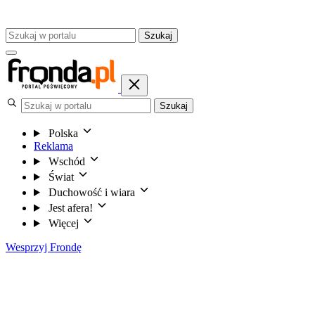
Szukaj
Szukaj
Polska
Reklama
Wschód
Świat
Duchowość i wiara
Jest afera!
Więcej
Wesprzyj Frondę