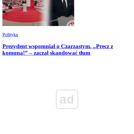
Polityka
Prezydent wspomniał o Czarzastym. „Precz z
komuną!” – zaczął skandować tłum
ad