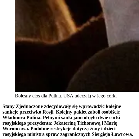
Bolesny cios dla Putina. USA uderzają w jego córki
Stany Zjednoczone zdecydowały się wprowadzić kolejne
sankcje przeciwko Rosji. Kolejny pakiet zaboli osobiście
Władimira Putina. Pełnymi sankcjami objęto dwie córki
rosyjskiego prezydenta: Jekaterinę Tichonową i Marię
Woroncową. Podobne restrykcje dotyczą żony i dzieci
rosyjskiego ministra spraw zagranicznych Siergieja Ławrowa.