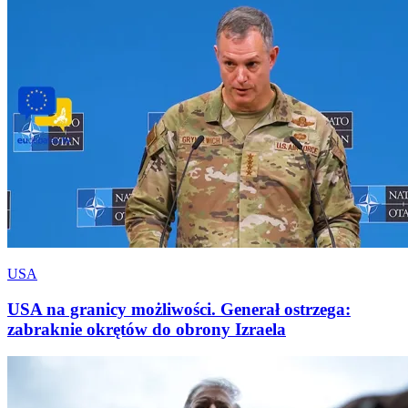
USA
USA na granicy możliwości. Generał ostrzega:
zabraknie okrętów do obrony Izraela