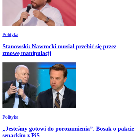
Polityka
Stanowski: Nawrocki musiał przebić się przez
zmowę manipulacji
Polityka
„Jesteśmy gotowi do porozumienia”. Bosak o pakcie
senackim z PiS