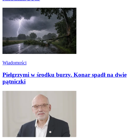
Wiadomości
Pielgrzymi w środku burzy. Konar spadł na dwie
pątniczki