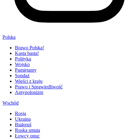
Polska
Brawo Polska!
Kasta basta!
Polityka
Wojsko
Pamiętamy
Sondaż
Wieści z kraju
Prawo i Sprawiedliwość
Antypolonizm
Wschód
Rosja
Ukraina
Białoruś
Ruska smuta
Łowcy onuc