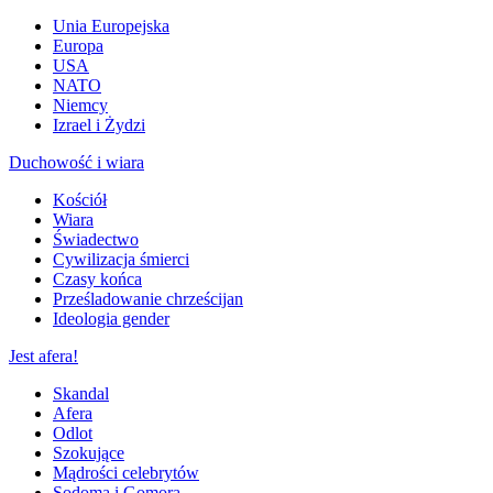
Unia Europejska
Europa
USA
NATO
Niemcy
Izrael i Żydzi
Duchowość i wiara
Kościół
Wiara
Świadectwo
Cywilizacja śmierci
Czasy końca
Prześladowanie chrześcijan
Ideologia gender
Jest afera!
Skandal
Afera
Odlot
Szokujące
Mądrości celebrytów
Sodoma i Gomora