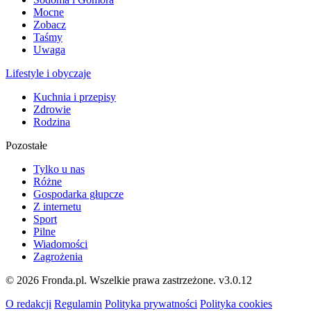
Mocne
Zobacz
Taśmy
Uwaga
Lifestyle i obyczaje
Kuchnia i przepisy
Zdrowie
Rodzina
Pozostałe
Tylko u nas
Różne
Gospodarka głupcze
Z internetu
Sport
Pilne
Wiadomości
Zagrożenia
© 2026 Fronda.pl. Wszelkie prawa zastrzeżone.
v3.0.12
O redakcji
Regulamin
Polityka prywatności
Polityka cookies