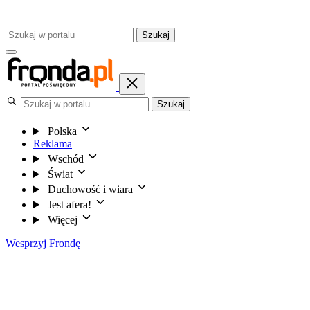
Szukaj
Szukaj
Polska
Reklama
Wschód
Świat
Duchowość i wiara
Jest afera!
Więcej
Wesprzyj Frondę