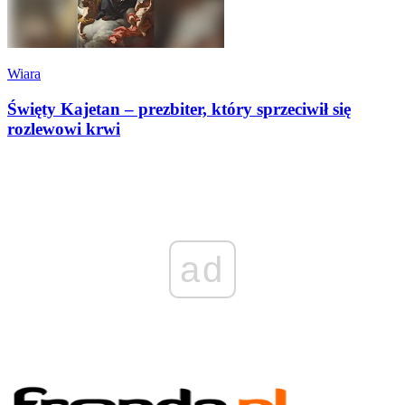
Wiara
Święty Kajetan – prezbiter, który sprzeciwił się
rozlewowi krwi
ad