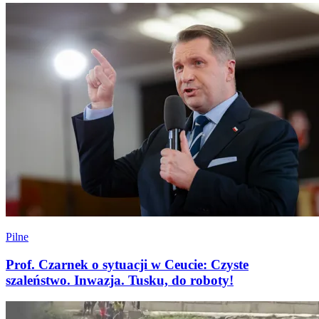
Pilne
Prof. Czarnek o sytuacji w Ceucie: Czyste
szaleństwo. Inwazja. Tusku, do roboty!