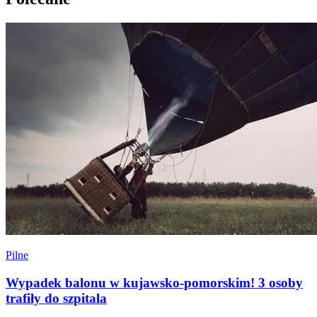
Pilne
Wypadek balonu w kujawsko-pomorskim! 3 osoby
trafiły do szpitala