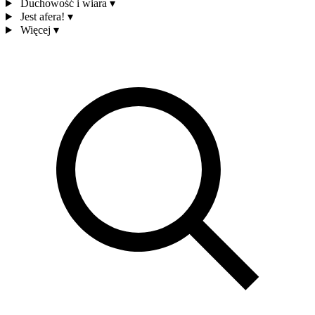
Duchowość i wiara
▾
Jest afera!
▾
Więcej
▾