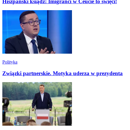
Hiszpański ksiądz: Imigranci w Ceucie to święci!
Polityka
Związki partnerskie. Motyka uderza w prezydenta