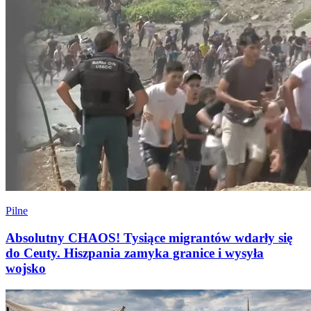
Pilne
Absolutny CHAOS! Tysiące migrantów wdarły się
do Ceuty. Hiszpania zamyka granice i wysyła
wojsko