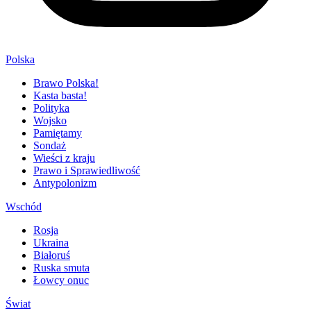
Polska
Brawo Polska!
Kasta basta!
Polityka
Wojsko
Pamiętamy
Sondaż
Wieści z kraju
Prawo i Sprawiedliwość
Antypolonizm
Wschód
Rosja
Ukraina
Białoruś
Ruska smuta
Łowcy onuc
Świat