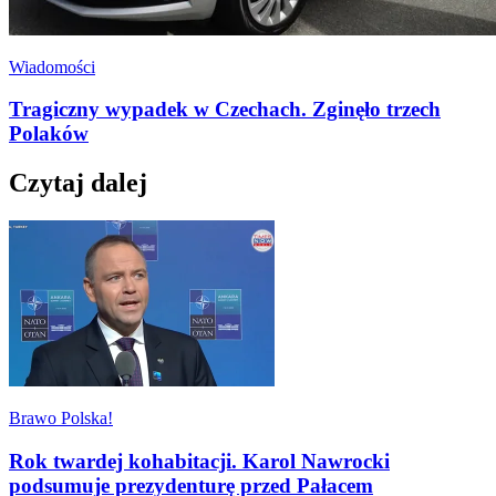
Wiadomości
Tragiczny wypadek w Czechach. Zginęło trzech
Polaków
Czytaj dalej
Brawo Polska!
Rok twardej kohabitacji. Karol Nawrocki
podsumuje prezydenturę przed Pałacem