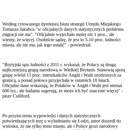
Według cytowanego dyrektora biura strategii Urzędu Miejskiego
Tomasza Jakubca "w oficjalnych danych statystycznych problemu
migracji nie ma". "Oficjalnie wyjechało mniej niż 1 proc., ale
wiemy, że więcej. Osobiście sądzę, że jest to 5-10 proc. ludności
miasta, ale nie ma, jak tego ustalić" - powiedział.
"Brytyjski spis ludności z 2011 r. wykazał, że Polacy są drugą
najliczniejszą grupą narodową w Wielkiej Brytanii. Stanowią sporą
grupę wśród 13 proc. mieszkańców Anglii i Walii urodzonych za
granicą, a ponad połowa przyjechała w ostatnich 10 latach.
Oficjalne dane wskazują, że Polaków w Anglii i Walii jest niemal
600 tys., ale badania sugerują, że może ich być znacznie więcej" -
pisze Culliford.
Po przytoczeniu wypowiedzi i danych statystycznych
potwierdzających tezę o wyludnianiu się Łodzi, autor doszedł do
wniosku, że nie tylko temu miastu, ale i Polsce grozi narodowy