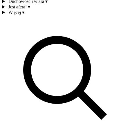
Duchowość i wiara
▾
Jest afera!
▾
Więcej
▾