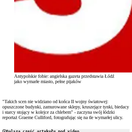
Antypolskie fobie: angielska gazeta przedstawia Łódź
jako wymarłe miasto, pełne pijaków
"Takich scen nie widziano od końca II wojny światowej:
opuszczone budynki, zamurowane sklepy, kruszejące tynki, biedacy
i starcy stojący w kolejce za chlebem" - zaczyna swój łódzki
reportaż Graeme Culliford, fotografując się na tle wymarłej ulicy.
Dalsza część artykułu pod video