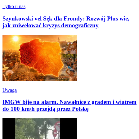
Tylko u nas
Szynkowski vel Sęk dla Frondy: Rozwój Plus wie,
jak zniwelować kryzys demograficzny
Uwaga
IMGW bije na alarm. Nawałnice z gradem i wiatrem
do 100 km/h przejdą przez Polskę