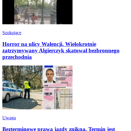
Szokujące
Horror na ulicy Walencji. Wielokrotnie
zatrzymywany Algierczyk skatował bezbronnego
przechodnia
Uwaga
Bezterminowe prawa jazdy znikną. Termin jest