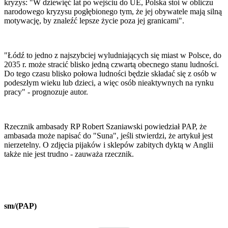
kryzys: "W dziewięć lat po wejściu do UE, Polska stoi w obliczu
narodowego kryzysu pogłębionego tym, że jej obywatele mają silną
motywację, by znaleźć lepsze życie poza jej granicami".
"Łódź to jedno z najszybciej wyludniających się miast w Polsce, do
2035 r. może stracić blisko jedną czwartą obecnego stanu ludności.
Do tego czasu blisko połowa ludności będzie składać się z osób w
podeszłym wieku lub dzieci, a więc osób nieaktywnych na rynku
pracy" - prognozuje autor.
Rzecznik ambasady RP Robert Szaniawski powiedział PAP, że
ambasada może napisać do "Suna", jeśli stwierdzi, że artykuł jest
nierzetelny. O zdjęcia pijaków i sklepów zabitych dyktą w Anglii
także nie jest trudno - zauważa rzecznik.
sm/(PAP)