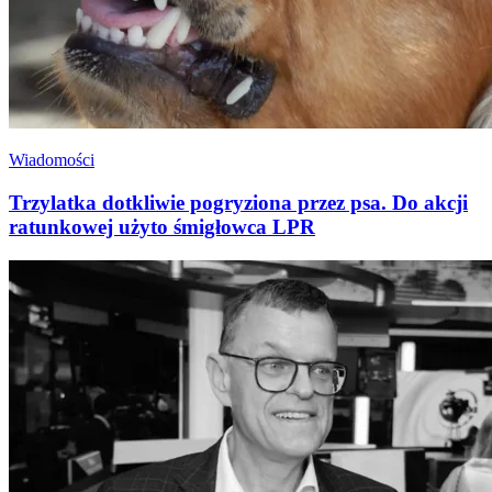
Wiadomości
Trzylatka dotkliwie pogryziona przez psa. Do akcji
ratunkowej użyto śmigłowca LPR