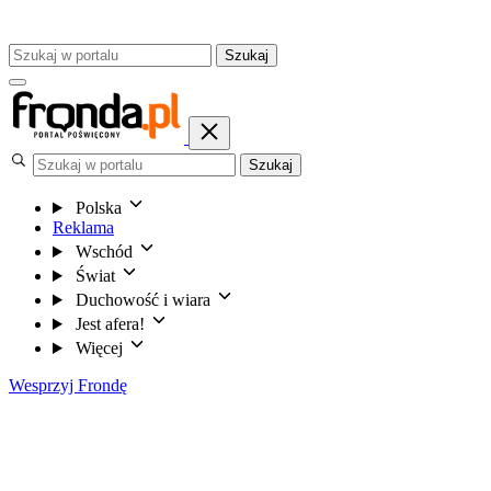
Szukaj
Szukaj
Polska
Reklama
Wschód
Świat
Duchowość i wiara
Jest afera!
Więcej
Wesprzyj Frondę