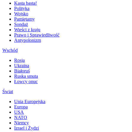
Kasta basta!
Polityka
Wojsko
Pamiętamy
Sondaż
Wieści z kraju
Prawo i Sprawiedliwość
Antypolonizm
Wschód
Rosja
Ukraina
Białoruś
Ruska smuta
Łowcy onuc
Świat
Unia Europejska
Europa
USA
NATO
Niemcy
Izrael i Żydzi