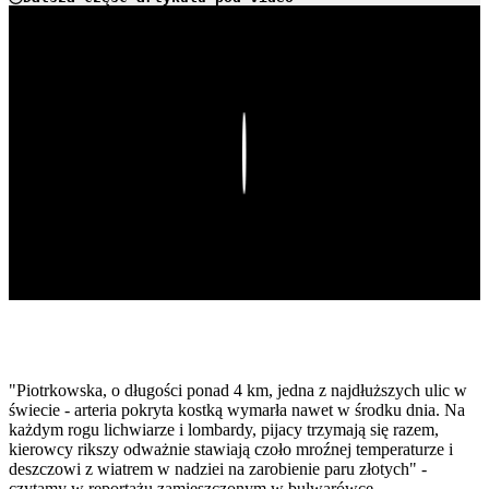
Play
"Piotrkowska, o długości ponad 4 km, jedna z najdłuższych ulic w
świecie - arteria pokryta kostką wymarła nawet w środku dnia. Na
każdym rogu lichwiarze i lombardy, pijacy trzymają się razem,
kierowcy rikszy odważnie stawiają czoło mroźnej temperaturze i
deszczowi z wiatrem w nadziei na zarobienie paru złotych" -
czytamy w reportażu zamieszczonym w bulwarówce.