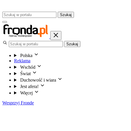
Szukaj
Szukaj
Polska
Reklama
Wschód
Świat
Duchowość i wiara
Jest afera!
Więcej
Wesprzyj Frondę