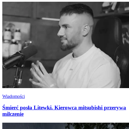
Wiadomości
Śmierć posła Litewki. Kierowca mitsubishi przerywa
milczenie