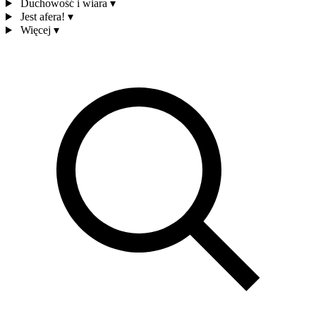
Duchowość i wiara
▾
Jest afera!
▾
Więcej
▾