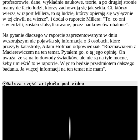
profesorowie, dane, wykładnie naukowe, teorie, a po drugiej stronie
mamy de facto ludzi, którzy zachowują się jak sekta. Ci, którzy
wierzą w raport Millera, to są ludzie, którzy opierają się wyłącznie
w tej chwili na wierze", i dodał o raporcie Millera: "To, co oni
stwierdzili, zostało sfalsyfikowane, przez naukowców obalone".
Na pytanie dlaczego w raporcie zaprezentowanym w dniu
wczorajszym nie pojawiła się informacja o 3 osobach, które
przeżyły katastrofę, Adam Hofman odpowiedział: "Rozmawiałem z
Macierewiczem na ten temat. Pytałem go, o tą jego opinię. On
uważa, że są na to dowody świadków, ale nie są na tyle mocne,
żeby umieścić to w raporcie. Więc to będzie przedmiotem dalszego
badania. Ja więcej informacji na ten temat nie mam".
Dalsza część artykułu pod video
Play