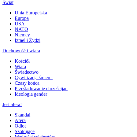
Świat
Unia Europejska
Europa
USA
NATO
Niemcy
Izrael i Żydzi
Duchowość i wiara
Kościół
Wiara
Świadectwo
Cywilizacja śmierci
Czasy końca
Prześladowanie chrześcijan
Ideologia gender
Jest afera!
Skandal
Afera
Odlot
Szokujące
Mądrości celebrytów