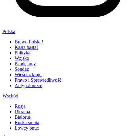
Polska
Brawo Polska!
Kasta basta!
Polityka
Wojsko
Pamiętamy
Sondaż
Wieści z kraju
Prawo i Sprawiedliwość
Antypolonizm
Wschód
Rosja
Ukraina
Białoruś
Ruska smuta
Łowcy onuc