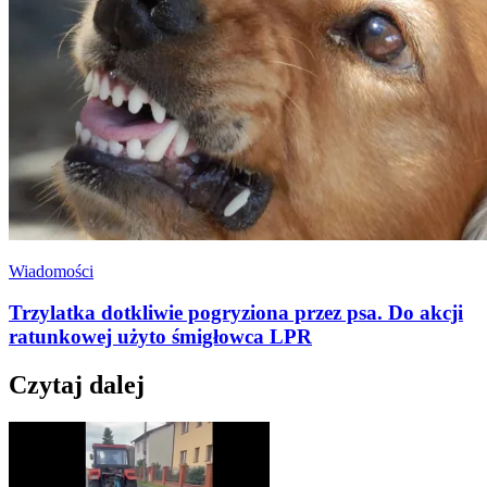
Wiadomości
Trzylatka dotkliwie pogryziona przez psa. Do akcji
ratunkowej użyto śmigłowca LPR
Czytaj dalej