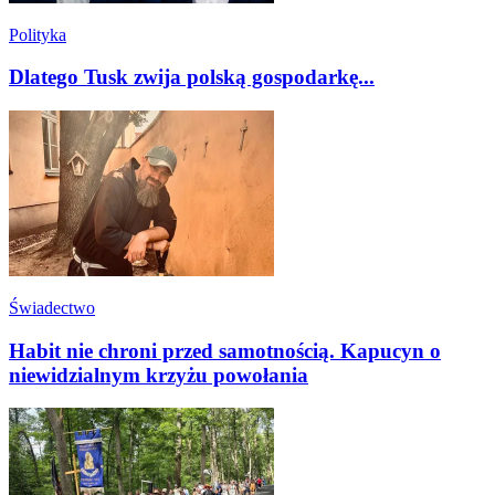
Polityka
Dlatego Tusk zwija polską gospodarkę...
Świadectwo
Habit nie chroni przed samotnością. Kapucyn o
niewidzialnym krzyżu powołania