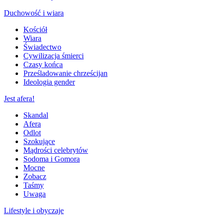
Duchowość i wiara
Kościół
Wiara
Świadectwo
Cywilizacja śmierci
Czasy końca
Prześladowanie chrześcijan
Ideologia gender
Jest afera!
Skandal
Afera
Odlot
Szokujące
Mądrości celebrytów
Sodoma i Gomora
Mocne
Zobacz
Taśmy
Uwaga
Lifestyle i obyczaje