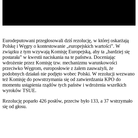
Eurodeputowani przegłosowali dziś rezolucję, w której oskarżają
Polskę i Węgry o kontestowanie „europejskich wartości”. W
związku z tym wzywają Komisję Europejską, aby ta „bardziej się
postarała” w kwestii naciskania na te państwa. Doceniając
wdrożenie przez Komisję tzw. mechanizmu warunkowości
przeciwko Węgrom, europosłowie z żalem zauważyli, że
podobnych działań nie podjęto wobec Polski. W rezolucji wezwano
też Komisję do powstrzymania się od zatwierdzania KPO do
momentu ustąpienia rządów tych państw i wdrożenia wszelkich
wyroków TSUE.
Rezolucję poparło 426 posłów, przeciw było 133, a 37 wstrzymało
się od głosu.