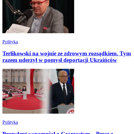
Polityka
Terlikowski na wojnie ze zdrowym rozsądkiem. Tym
razem uderzył w pomysł deportacji Ukraińców
Polityka
Prezydent wspomniał o Czarzastym. „Precz z