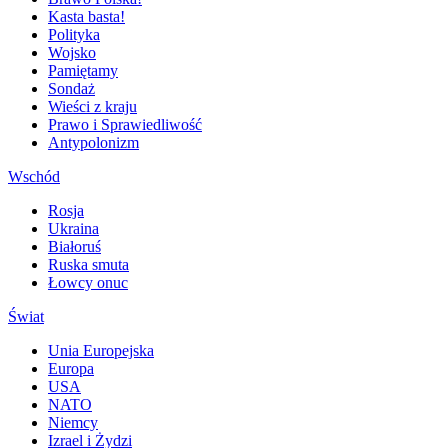
Kasta basta!
Polityka
Wojsko
Pamiętamy
Sondaż
Wieści z kraju
Prawo i Sprawiedliwość
Antypolonizm
Wschód
Rosja
Ukraina
Białoruś
Ruska smuta
Łowcy onuc
Świat
Unia Europejska
Europa
USA
NATO
Niemcy
Izrael i Żydzi