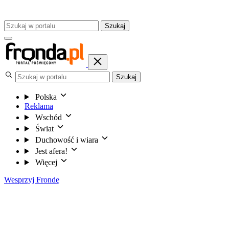
Szukaj
Szukaj
Polska
Reklama
Wschód
Świat
Duchowość i wiara
Jest afera!
Więcej
Wesprzyj Frondę