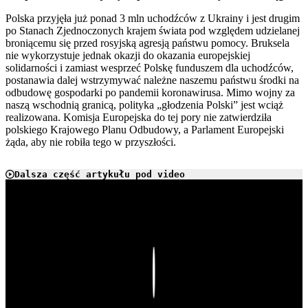
Polska przyjęła już ponad 3 mln uchodźców z Ukrainy i jest drugim
po Stanach Zjednoczonych krajem świata pod względem udzielanej
broniącemu się przed rosyjską agresją państwu pomocy. Bruksela
nie wykorzystuje jednak okazji do okazania europejskiej
solidarności i zamiast wesprzeć Polskę funduszem dla uchodźców,
postanawia dalej wstrzymywać należne naszemu państwu środki na
odbudowę gospodarki po pandemii koronawirusa. Mimo wojny za
naszą wschodnią granicą, polityka „głodzenia Polski” jest wciąż
realizowana. Komisja Europejska do tej pory nie zatwierdziła
polskiego Krajowego Planu Odbudowy, a Parlament Europejski
żąda, aby nie robiła tego w przyszłości.
Dalsza część artykułu pod video
Play