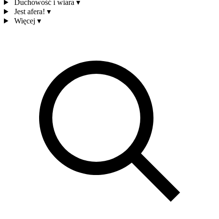
Duchowość i wiara
▾
Jest afera!
▾
Więcej
▾