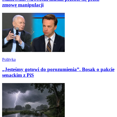
zmowę manipulacji
Polityka
„Jesteśmy gotowi do porozumienia”. Bosak o pakcie
senackim z PiS