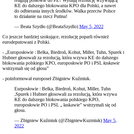
reagują posłowie do PE? Wydają rezolucję wzywającą
KE do dalszego blokowania KPO dla Polski, a nawet
do odbierania innych środków. Walka przeciw Polsce
to działanie na rzecz Putina!
— Beata Szydło (@BeataSzydlo)
May 5, 2022
Co jeszcze bardziej szokujące, rezolucję poparli również
eurodeputowani z Polski.
- „Europosłowie : Belka, Biedroń, Kohut, Miller, Tuhn, Spurek i
Hubner głosowali za rezolucją, która wzywa KE do dalszego
blokowania polskiego KPO, europosłowie PO i PSL
łaskawie
wstrzymali się od głosu”
- poinformował europoseł Zbigniew Kuźmiuk.
Eurposłowie : Belka, Biedroń, Kohut, Miller, Tuhn
,Spurek i Hubner głosowali za rezolucją, która wzywa
KE do dalszego blokowania polskiego KPO,
europosłowie PO i PSL „ łaskawie” wstrzymali się od
głosu.
— Zbigniew Kuźmiuk (@ZbigniewKuzmiuk)
May 5,
2022