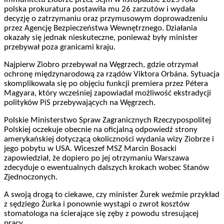
polska prokuratura postawiła mu 26 zarzutów i wydała
decyzję o zatrzymaniu oraz przymusowym doprowadzeniu
przez Agencję Bezpieczeństwa Wewnętrznego. Działania
okazały się jednak nieskuteczne, ponieważ były minister
przebywał poza granicami kraju.
Najpierw Ziobro przebywał na Węgrzech, gdzie otrzymał
ochronę międzynarodową za rządów Viktora Orbána. Sytuacja
skomplikowała się po objęciu funkcji premiera przez Pétera
Magyara, który wcześniej zapowiadał możliwość ekstradycji
polityków PiS przebywających na Węgrzech.
Polskie Ministerstwo Spraw Zagranicznych Rzeczypospolitej
Polskiej oczekuje obecnie na oficjalną odpowiedź strony
amerykańskiej dotyczącą okoliczności wydania wizy Ziobrze i
jego pobytu w USA. Wiceszef MSZ Marcin Bosacki
zapowiedział, że dopiero po jej otrzymaniu Warszawa
zdecyduje o ewentualnych dalszych krokach wobec Stanów
Zjednoczonych.
A swoją drogą to ciekawe, czy minister Żurek weźmie przykład
z sędziego Żurka i ponownie wystąpi o zwrot kosztów
stomatologa na ścierające się zęby z powodu stresującej
pracy...