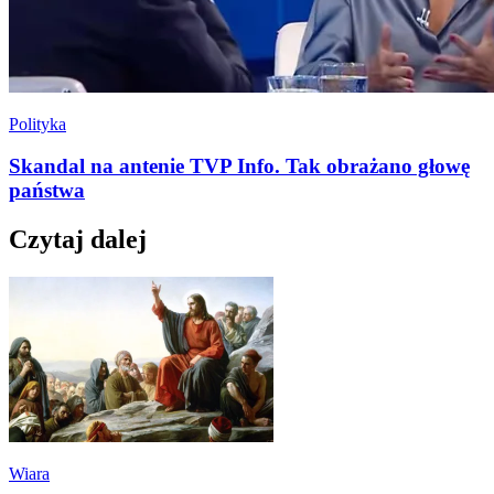
Polityka
Skandal na antenie TVP Info. Tak obrażano głowę
państwa
Czytaj dalej
Wiara