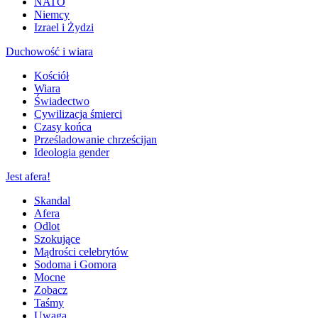
NATO
Niemcy
Izrael i Żydzi
Duchowość i wiara
Kościół
Wiara
Świadectwo
Cywilizacja śmierci
Czasy końca
Prześladowanie chrześcijan
Ideologia gender
Jest afera!
Skandal
Afera
Odlot
Szokujące
Mądrości celebrytów
Sodoma i Gomora
Mocne
Zobacz
Taśmy
Uwaga