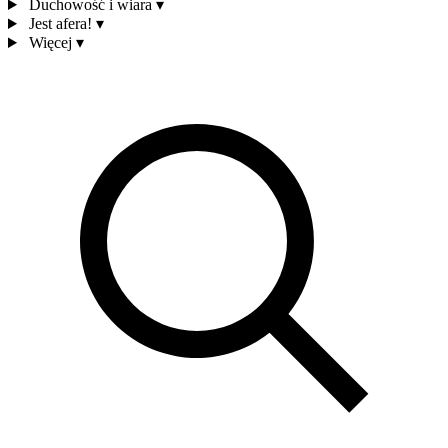
Duchowość i wiara
▾
Jest afera!
▾
Więcej
▾