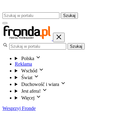
Szukaj
Szukaj
Polska
Reklama
Wschód
Świat
Duchowość i wiara
Jest afera!
Więcej
Wesprzyj Frondę