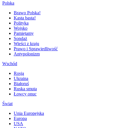
Polska
Brawo Polska!
Kasta basta!
Polityka
Wojsko
Pamiętamy
Sondaż
Wieści z kraju
Prawo i Sprawiedliwość
Antypolonizm
Wschód
Rosja
Ukraina
Białoruś
Ruska smuta
Łowcy onuc
Świat
Unia Europejska
Europa
USA