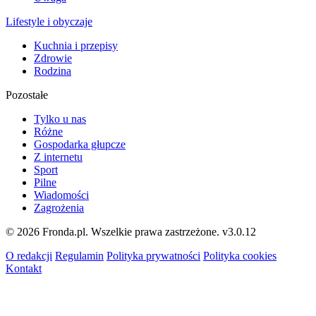
Lifestyle i obyczaje
Kuchnia i przepisy
Zdrowie
Rodzina
Pozostałe
Tylko u nas
Różne
Gospodarka głupcze
Z internetu
Sport
Pilne
Wiadomości
Zagrożenia
© 2026 Fronda.pl. Wszelkie prawa zastrzeżone.
v3.0.12
O redakcji
Regulamin
Polityka prywatności
Polityka cookies
Kontakt