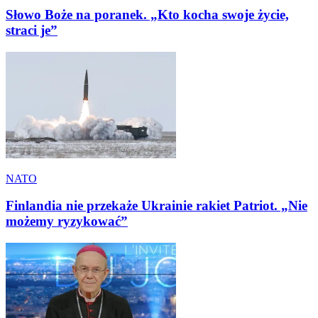
Słowo Boże na poranek. „Kto kocha swoje życie,
straci je”
NATO
Finlandia nie przekaże Ukrainie rakiet Patriot. „Nie
możemy ryzykować”