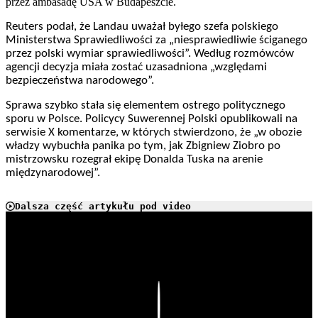
przez ambasadę USA w Budapeszcie.
Reuters podał, że Landau uważał byłego szefa polskiego
Ministerstwa Sprawiedliwości za „niesprawiedliwie ściganego
przez polski wymiar sprawiedliwości”. Według rozmówców
agencji decyzja miała zostać uzasadniona „względami
bezpieczeństwa narodowego”.
Sprawa szybko stała się elementem ostrego politycznego
sporu w Polsce. Policycy Suwerennej Polski opublikowali na
serwisie X komentarze, w których stwierdzono, że „w obozie
władzy wybuchła panika po tym, jak Zbigniew Ziobro po
mistrzowsku rozegrał ekipę Donalda Tuska na arenie
międzynarodowej”.
Dalsza część artykułu pod video
Play