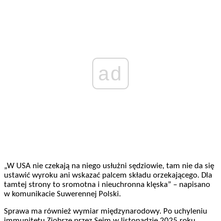
ad
„W USA nie czekają na niego usłużni sędziowie, tam nie da się
ustawić wyroku ani wskazać palcem składu orzekającego. Dla
tamtej strony to sromotna i nieuchronna klęska” – napisano
w komunikacie Suwerennej Polski.
Sprawa ma również wymiar międzynarodowy. Po uchyleniu
immunitetu Ziobrze przez Sejm w listopadzie 2025 roku