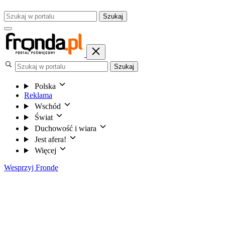
Szukaj
Szukaj
Polska
Reklama
Wschód
Świat
Duchowość i wiara
Jest afera!
Więcej
Wesprzyj Frondę