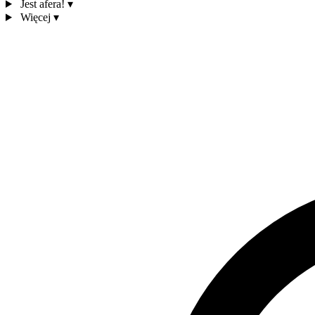
Jest afera!
▾
Więcej
▾