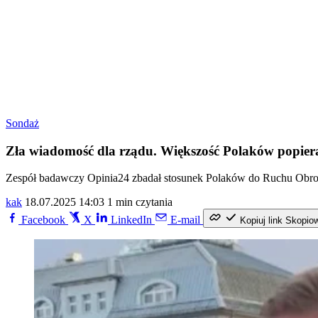
Sondaż
Zła wiadomość dla rządu. Większość Polaków popie
Zespół badawczy Opinia24 zbadał stosunek Polaków do Ruchu Obrony
kak
18.07.2025 14:03
1 min czytania
Facebook
X
LinkedIn
E-mail
Kopiuj link
Skopio