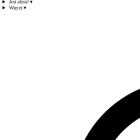
Jest afera!
▾
Więcej
▾