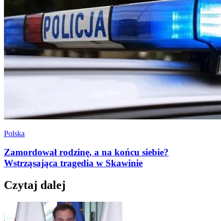
Polska
Zamordował rodzinę, a na końcu siebie?
Wstrząsająca tragedia w Skawinie
Czytaj dalej