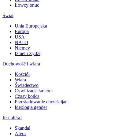
Łowcy onuc
Świat
Unia Europejska
Europa
USA
NATO
Niemcy
Izrael i Żydzi
Duchowość i wiara
Kościół
Wiara
Świadectwo
Cywilizacja śmierci
Czasy końca
Prześladowanie chrześcijan
Ideologia gender
Jest afera!
Skandal
Afera