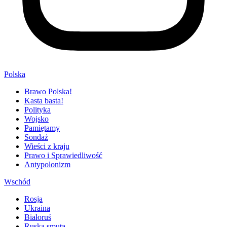
Polska
Brawo Polska!
Kasta basta!
Polityka
Wojsko
Pamiętamy
Sondaż
Wieści z kraju
Prawo i Sprawiedliwość
Antypolonizm
Wschód
Rosja
Ukraina
Białoruś
Ruska smuta