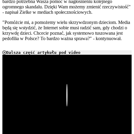
bardzo potrzebna Wasza pomoc w nagłośnieniu kolejnego
ogromnego skandalu. Dzięki Wam możemy zmienić rzeczywistość"
- napisał Zielke w mediach społecznościowych.
"Pomóżcie mi, a pomożemy wielu skrzywdzonym dzieciom. Media
będą się wstydzić, że Internet sobie musi radzić sam, gdy chodzi o
krzywdę dzieci. Chcecie poznać, jak systemowo tuszowana jest
pedofilia w Polsce? To bardzo ważna sprawa?" - kontynuował.
Dalsza część artykułu pod video
Play