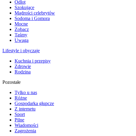
Odlot
Szokujące
Mądrości celebrytów
Sodoma i Gomora
Mocne
Zobacz
Taśmy
Uwaga
Lifestyle i obyczaje
Kuchnia i przepisy
Zdrowie
Rodzina
Pozostałe
Tylko u nas
Różne
Gospodarka głupcze
Z internetu
Sport
Pilne
Wiadomości
Zagrożenia