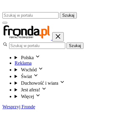
Szukaj
Szukaj
Polska
Reklama
Wschód
Świat
Duchowość i wiara
Jest afera!
Więcej
Wesprzyj Frondę