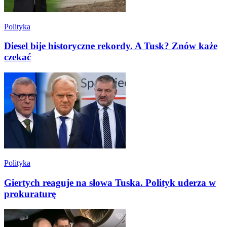
Polityka
Diesel bije historyczne rekordy. A Tusk? Znów każe
czekać
Polityka
Giertych reaguje na słowa Tuska. Polityk uderza w
prokuraturę