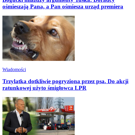
ośmieszają Pana, a Pan ośmiesza urząd premiera
Wiadomości
Trzylatka dotkliwie pogryziona przez psa. Do akcji
ratunkowej użyto śmigłowca LPR