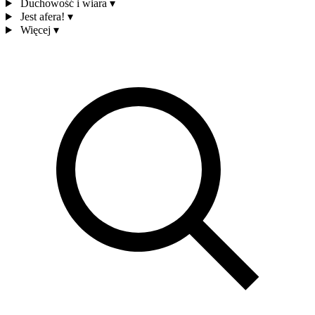
Duchowość i wiara
▾
Jest afera!
▾
Więcej
▾