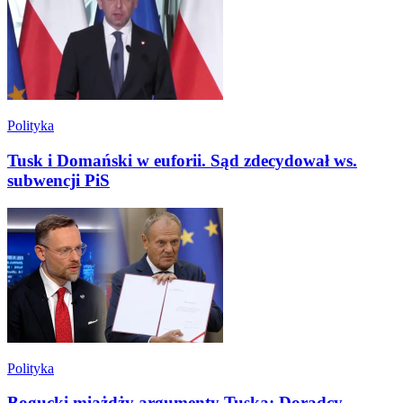
Polityka
Tusk i Domański w euforii. Sąd zdecydował ws.
subwencji PiS
Polityka
Bogucki miażdży argumenty Tuska: Doradcy