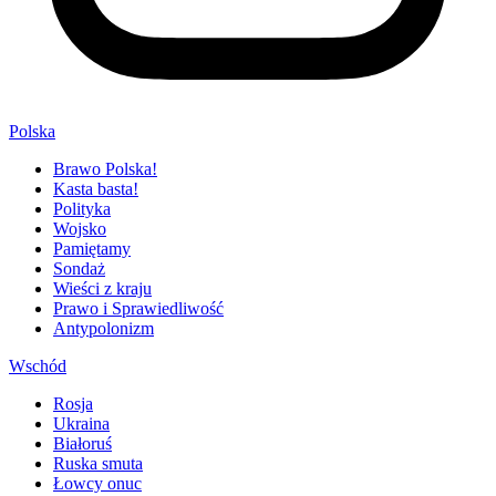
Polska
Brawo Polska!
Kasta basta!
Polityka
Wojsko
Pamiętamy
Sondaż
Wieści z kraju
Prawo i Sprawiedliwość
Antypolonizm
Wschód
Rosja
Ukraina
Białoruś
Ruska smuta
Łowcy onuc