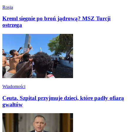
Rosja
Kreml sięgnie po broń jądrową? MSZ Turcji
ostrzega
Wiadomości
Ceuta. Szpital przyjmuje dzieci, które padły ofiarą
gwałtów