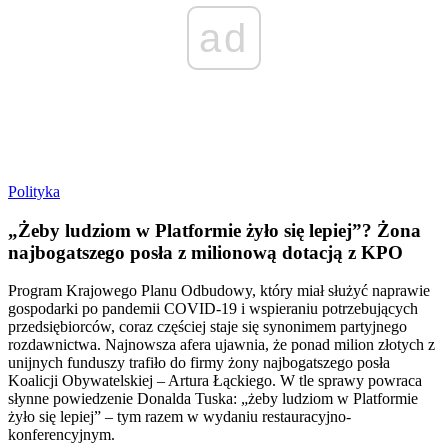
ad
Polityka
„Żeby ludziom w Platformie żyło się lepiej”? Żona
najbogatszego posła z milionową dotacją z KPO
Program Krajowego Planu Odbudowy, który miał służyć naprawie
gospodarki po pandemii COVID-19 i wspieraniu potrzebujących
przedsiębiorców, coraz częściej staje się synonimem partyjnego
rozdawnictwa. Najnowsza afera ujawnia, że ponad milion złotych z
unijnych funduszy trafiło do firmy żony najbogatszego posła
Koalicji Obywatelskiej – Artura Łąckiego. W tle sprawy powraca
słynne powiedzenie Donalda Tuska: „żeby ludziom w Platformie
żyło się lepiej” – tym razem w wydaniu restauracyjno-
konferencyjnym.