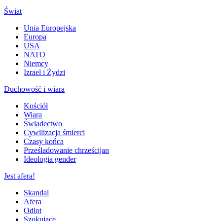
Świat
Unia Europejska
Europa
USA
NATO
Niemcy
Izrael i Żydzi
Duchowość i wiara
Kościół
Wiara
Świadectwo
Cywilizacja śmierci
Czasy końca
Prześladowanie chrześcijan
Ideologia gender
Jest afera!
Skandal
Afera
Odlot
Szokujące