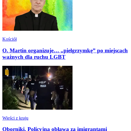
Kościół
O. Martin organizuje… „pielgrzymkę” po miejscach
ważnych dla ruchu LGBT
Wieści z kraju
Oborniki. Policyjna obława za imigrantami