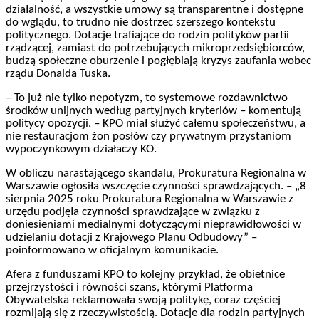
działalność, a wszystkie umowy są transparentne i dostępne
do wglądu, to trudno nie dostrzec szerszego kontekstu
politycznego. Dotacje trafiające do rodzin polityków partii
rządzącej, zamiast do potrzebujących mikroprzedsiębiorców,
budzą społeczne oburzenie i pogłębiają kryzys zaufania wobec
rządu Donalda Tuska.
– To już nie tylko nepotyzm, to systemowe rozdawnictwo
środków unijnych według partyjnych kryteriów – komentują
politycy opozycji. – KPO miał służyć całemu społeczeństwu, a
nie restauracjom żon posłów czy prywatnym przystaniom
wypoczynkowym działaczy KO.
W obliczu narastającego skandalu, Prokuratura Regionalna w
Warszawie ogłosiła wszczęcie czynności sprawdzających. – „8
sierpnia 2025 roku Prokuratura Regionalna w Warszawie z
urzędu podjęła czynności sprawdzające w związku z
doniesieniami medialnymi dotyczącymi nieprawidłowości w
udzielaniu dotacji z Krajowego Planu Odbudowy” –
poinformowano w oficjalnym komunikacie.
Afera z funduszami KPO to kolejny przykład, że obietnice
przejrzystości i równości szans, którymi Platforma
Obywatelska reklamowała swoją politykę, coraz częściej
rozmijają się z rzeczywistością. Dotacje dla rodzin partyjnych