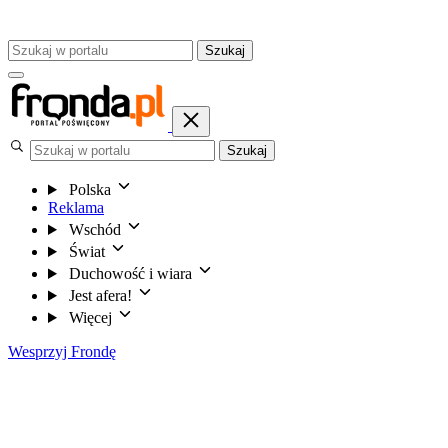
Szukaj
Szukaj
Polska
Reklama
Wschód
Świat
Duchowość i wiara
Jest afera!
Więcej
Wesprzyj Frondę