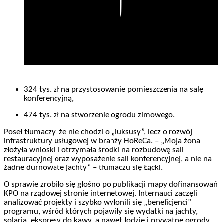
Play
324 tys. zł na przystosowanie pomieszczenia na salę
konferencyjną,
474 tys. zł na stworzenie ogrodu zimowego.
Poseł tłumaczy, że nie chodzi o „luksusy”, lecz o rozwój
infrastruktury usługowej w branży HoReCa. – „Moja żona
złożyła wnioski i otrzymała środki na rozbudowę sali
restauracyjnej oraz wyposażenie sali konferencyjnej, a nie na
żadne durnowate jachty” – tłumaczu się Łącki.
O sprawie zrobiło się głośno po publikacji mapy dofinansowań
KPO na rządowej stronie internetowej. Internauci zaczęli
analizować projekty i szybko wyłonili się „beneficjenci”
programu, wśród których pojawiły się wydatki na jachty,
solaria, ekspresy do kawy, a nawet łodzie i prywatne ogrody