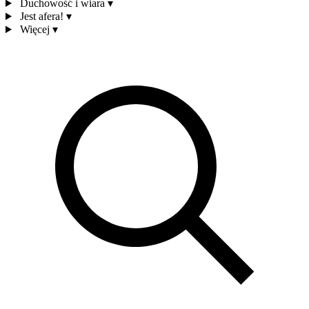
Duchowość i wiara
▾
Jest afera!
▾
Więcej
▾