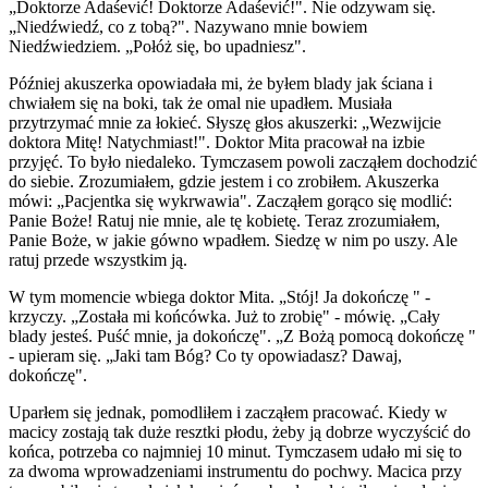
„Doktorze Adaśević! Doktorze Adaśević!". Nie odzywam się.
„Niedźwiedź, co z tobą?". Nazywano mnie bowiem
Niedźwiedziem. „Połóż się, bo upadniesz".
Później akuszerka opowiadała mi, że byłem blady jak ściana i
chwiałem się na boki, tak że omal nie upadłem. Musiała
przytrzymać mnie za łokieć. Słyszę głos akuszerki: „Wezwijcie
doktora Mitę! Natychmiast!". Doktor Mita pracował na izbie
przyjęć. To było niedaleko. Tymczasem powoli zacząłem dochodzić
do siebie. Zrozumiałem, gdzie jestem i co zrobiłem. Akuszerka
mówi: „Pacjentka się wykrwawia". Zacząłem gorąco się modlić:
Panie Boże! Ratuj nie mnie, ale tę kobietę. Teraz zrozumiałem,
Panie Boże, w jakie gówno wpadłem. Siedzę w nim po uszy. Ale
ratuj przede wszystkim ją.
W tym momencie wbiega doktor Mita. „Stój! Ja dokończę " -
krzyczy. „Została mi końcówka. Już to zrobię" - mówię. „Cały
blady jesteś. Puść mnie, ja dokończę". „Z Bożą pomocą dokończę "
- upieram się. „Jaki tam Bóg? Co ty opowiadasz? Dawaj,
dokończę".
Uparłem się jednak, pomodliłem i zacząłem pracować. Kiedy w
macicy zostają tak duże resztki płodu, żeby ją dobrze wyczyścić do
końca, potrzeba co najmniej 10 minut. Tymczasem udało mi się to
za dwoma wprowadzeniami instrumentu do pochwy. Macica przy