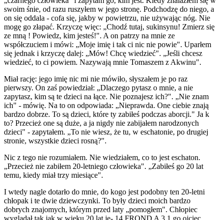
„czarnego człowieka" i zapytam go, kim jest. Kiedy znalazłem się w
swoim śnie, od razu ruszyłem w jego stronę. Podchodzę do niego, a
on się oddala - cofa się, jakby w powietrzu, nie używając nóg. Nie
mogę go złapać. Krzyczę więc: „Chodź tutaj, sukinsynu! Zmierz się
ze mną ! Powiedz, kim jesteś!". A on patrzy na mnie ze
współczuciem i mówi: „Moje imię i tak ci nic nie powie". Uparłem
się jednak i krzyczę dalej: „Mów! Chcę wiedzieć". „Jeśli chcesz
wiedzieć, to ci powiem. Nazywają mnie Tomaszem z Akwinu".
Miał rację: jego imię nic mi nie mówiło, słyszałem je po raz
pierwszy. On zaś powiedział: „Dlaczego pytasz o mnie, a nie
zapytasz, kim są te dzieci na łące. Nie poznajesz ich?". „Nie znam
ich" - mówię. Na to on odpowiada: „Nieprawda. One ciebie znają
bardzo dobrze. To są dzieci, które ty zabiłeś podczas aborcji." Ja k
to? Przecież one są duże, a ja nigdy nie zabijałem narodzonych
dzieci" - zapytałem. „To nie wiesz, że tu, w eschatonie, po drugiej
stronie, wszystkie dzieci rosną?".
Nic z tego nie rozumiałem. Nie wiedziałem, co to jest eschaton.
„Przecież nie zabiłem 20-letniego człowieka". „Zabiłeś go 20 lat
temu, kiedy miał trzy miesiące".
I wtedy nagle dotarło do mnie, do kogo jest podobny ten 20-letni
chłopak i te dwie dziewczynki. To były dzieci moich bardzo
dobrych znajomych, którym przed laty „pomogłem". Chłopiec
wyglądał tak jak w wieku 20 lat je- 14 FROND A 3 1 go ojciec,