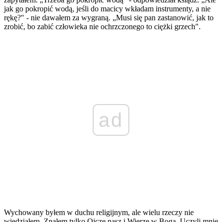
jak go pokropić wodą, jeśli do macicy wkładam instrumenty, a nie
rękę?" - nie dawałem za wygraną. „Musi się pan zastanowić, jak to
zrobić, bo zabić człowieka nie ochrzczonego to ciężki grzech".
ad
Wychowany byłem w duchu religijnym, ale wielu rzeczy nie
wiedziałem. Znałem tylko Ojcze nasz i Wierzę w Boga. Uczyli mnie