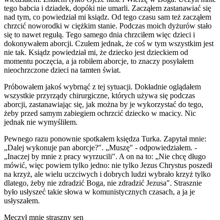
tego babcia i dziadek, dopóki nie umarli. Zacząłem zastanawiać się
nad tym, co powiedział mi ksiądz. Od tego czasu sam też zacząłem
chrzcić noworodki w ciężkim stanie. Podczas moich dyżurów stało
się to nawet regułą. Tego samego dnia chrzciłem więc dzieci i
dokonywałem aborcji. Czułem jednak, że coś w tym wszystkim jest
nie tak. Ksiądz powiedział mi, że dziecko jest dzieckiem od
momentu poczęcia, a ja robiłem aborcje, to znaczy posyłałem
nieochrzczone dzieci na tamten świat.
Próbowałem jakoś wybrnąć z tej sytuacji. Dokładnie oglądałem
wszystkie przyrządy chirurgiczne, których używa się podczas
aborcji, zastanawiając się, jak można by je wykorzystać do tego,
żeby przed samym zabiegiem ochrzcić dziecko w macicy. Nic
jednak nie wymyśliłem.
Pewnego razu ponownie spotkałem księdza Turka. Zapytał mnie:
„Dalej wykonuje pan aborcje?". „Muszę" - odpowiedziałem. -
„Inaczej by mnie z pracy wyrzucili". A on na to: „Nie chcę długo
mówić, więc powiem tylko jedno: nie tylko Jezus Chrystus poszedł
na krzyż, ale wielu uczciwych i dobrych ludzi wybrało krzyż tylko
dlatego, żeby nie zdradzić Boga, nie zdradzić Jezusa". Strasznie
było usłyszeć takie słowa w komunistycznych czasach, a ja je
usłyszałem.
Męczył mnie straszny sen