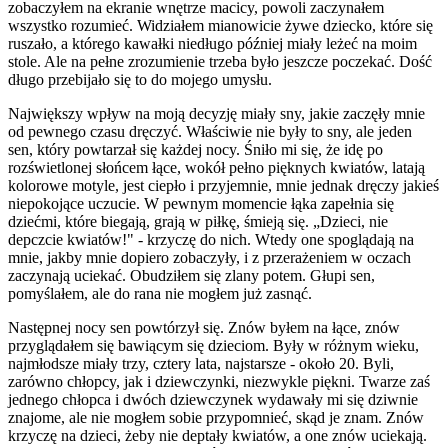
zobaczyłem na ekranie wnętrze macicy, powoli zaczynałem
wszystko rozumieć. Widziałem mianowicie żywe dziecko, które się
ruszało, a którego kawałki niedługo później miały leżeć na moim
stole. Ale na pełne zrozumienie trzeba było jeszcze poczekać. Dość
długo przebijało się to do mojego umysłu.
Największy wpływ na moją decyzję miały sny, jakie zaczęły mnie
od pewnego czasu dręczyć. Właściwie nie były to sny, ale jeden
sen, który powtarzał się każdej nocy. Śniło mi się, że idę po
rozświetlonej słońcem łące, wokół pełno pięknych kwiatów, latają
kolorowe motyle, jest ciepło i przyjemnie, mnie jednak dręczy jakieś
niepokojące uczucie. W pewnym momencie łąka zapełnia się
dziećmi, które biegają, grają w piłkę, śmieją się. „Dzieci, nie
depczcie kwiatów!" - krzyczę do nich. Wtedy one spoglądają na
mnie, jakby mnie dopiero zobaczyły, i z przerażeniem w oczach
zaczynają uciekać. Obudziłem się zlany potem. Głupi sen,
pomyślałem, ale do rana nie mogłem już zasnąć.
Następnej nocy sen powtórzył się. Znów byłem na łące, znów
przyglądałem się bawiącym się dzieciom. Były w różnym wieku,
najmłodsze miały trzy, cztery lata, najstarsze - około 20. Byli,
zarówno chłopcy, jak i dziewczynki, niezwykle piękni. Twarze zaś
jednego chłopca i dwóch dziewczynek wydawały mi się dziwnie
znajome, ale nie mogłem sobie przypomnieć, skąd je znam. Znów
krzyczę na dzieci, żeby nie deptały kwiatów, a one znów uciekają.