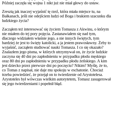
Później zaczęła się wojna 1 nikt już nie miał głowy do ustaw.
Zresztą jak inaczej wyjaśnić tę rzeź, która miała miejsce tu, na
Bałkanach, jeśli nie odejściem ludzi od Boga i brakiem szacunku dla
ludzkiego życia?
Zacząłem też interesować się życiem Tomasza z Akwinu, o którym
nie miałem do tej pory pojęcia. Zastanawiałem się nad tym,
dlaczego widziałem właśnie jego, a nie innych świętych, tym
bardziej że jest to święty katolicki, a ja jestem prawosławny. Żeby to
wyjaśnić, zacząłem studiować nauki Tomasza. I co się okazało?
Znalazłem jego pisma, w których utrzymywał on, że życie ludzkie
zaczyna się 40 dni po zapłodnieniu w przypadku płodu męskiego
oraz 80 dni po zapłodnieniu w przypadku płodu żeńskiego. A kim
jest dziecko przez pierwsze dni po poczęciu? Nikim? Myślę, że to,
co Tomas z napisał, nie daje mu spokoju w eschatonie. Chociaż
trzeba powiedzieć, że przejął on to twierdzenie od Arystotelesa.
Arystoteles był wówczas wielkim autorytetem, Tomasz zasugerował
się jego twierdzeniami i popełnił błąd.