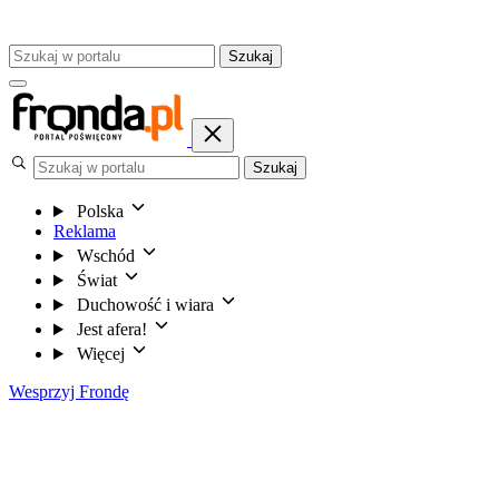
Szukaj
Szukaj
Polska
Reklama
Wschód
Świat
Duchowość i wiara
Jest afera!
Więcej
Wesprzyj Frondę