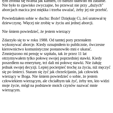
tym zrobiła się twarda jak kamień, co bardzo ułatwiło mi zadanie.
Nie było to zjawisko zwyczajne, bo przeważ­ nie przy „dużych"
aborcjach macica jest miękka i trzeba uważać, żeby jej nie przebić.
Powiedziałem sobie w duchu: Boże! Dziękuję Ci, żeś uratował tę
dziewczynę. Więcej nie zrobię w życiu ani jednej aborcji.
Nie śmiem powiedzieć, że jestem wierzący
Zdarzyło się to w roku 1988. Od tamtej pory przestałem
wykonywać aborcje. Kiedy oznajmiłem to publicznie, ówczesne
kierownictwo komunistyczne postanowiło mni e ukarać.
Zmniejszono mi pensję w szpitalu, tak że przez 11 lat
otrzymywałem tylko połowę swojej poprzedniej stawki. Kiedy
poszedłem na emeryturę, też dali mi połowę stawki. Nie żałuję
jednak swojej decyzji. Lepiej pocierpieć trochę za życia, niż męczyć
się po śmierci. Staram się żyć jak chrześcijanin, jak człowiek
wierzący w Boga. Nie śmiem powiedzieć o sobie, że jestem
człowiekiem wierzącym, ale chciałbym tak żyć, żeby ten, kto widzi
moje życie, mógł na podstawie moich czynów nazwać mnie
wierzącym.