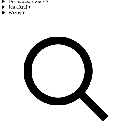
Duchowość i wiara
▾
Jest afera!
▾
Więcej
▾