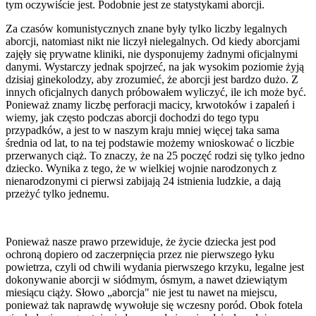
tym oczywiście jest. Podobnie jest ze statystykami aborcji.
Za czasów komunistycznych znane były tylko liczby legalnych
aborcji, natomiast nikt nie liczył nielegalnych. Od kiedy aborcjami
zajęły się prywatne kliniki, nie dysponujemy żadnymi oficjalnymi
danymi. Wystarczy jednak spojrzeć, na jak wysokim poziomie żyją
dzisiaj ginekolodzy, aby zrozumieć, że aborcji jest bardzo dużo. Z
innych oficjalnych danych próbowałem wyliczyć, ile ich może być.
Ponieważ znamy liczbę perforacji macicy, krwotoków i zapaleń i
wiemy, jak często podczas aborcji dochodzi do tego typu
przypadków, a jest to w naszym kraju mniej więcej taka sama
średnia od lat, to na tej podstawie możemy wnioskować o liczbie
przerwanych ciąż. To znaczy, że na 25 poczęć rodzi się tylko jedno
dziecko. Wynika z tego, że w wielkiej wojnie narodzonych z
nienarodzonymi ci pierwsi zabijają 24 istnienia ludzkie, a dają
przeżyć tylko jednemu.
Ponieważ nasze prawo przewiduje, że życie dziecka jest pod
ochroną dopiero od zaczerpnięcia przez nie pierwszego łyku
powietrza, czyli od chwili wydania pierwszego krzyku, legalne jest
dokonywanie aborcji w siódmym, ósmym, a nawet dziewiątym
miesiącu ciąży. Słowo „aborcja" nie jest tu nawet na miejscu,
ponieważ tak naprawdę wywołuje się wczesny poród. Obok fotela