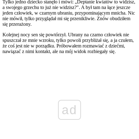
Tylko jedno dziecko stanęło i mówi: „Deptanie kwiatów to widzisz,
a swojego grzechu to już nie widzisz?". A był tam na łące jeszcze
jeden człowiek, w czarnym ubraniu, przypominającym mnicha. Nic
nie mówił, tylko przyglądał mi się przenikliwie. Znów obudziłem
się przerażony.
Kolejnej nocy sen się powtórzył. Ubrany na czarno człowiek nie
spuszczał ze mnie wzroku, tylko powoli przybliżał się, a ja czułem,
że coś jest nie w porządku. Próbowałem rozmawiać z dziećmi,
nawiązać z nimi kontakt, ale na mój widok rozbiegały się.
ad