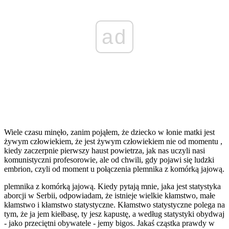
ad
Wiele czasu minęło, zanim pojąłem, że dziecko w łonie matki jest
żywym człowiekiem, że jest żywym człowiekiem nie od momentu ,
kiedy zaczerpnie pierwszy haust powietrza, jak nas uczyli nasi
komunistyczni profesorowie, ale od chwili, gdy pojawi się ludzki
embrion, czyli od moment u połączenia plemnika z komórką jajową.
plemnika z komórką jajową. Kiedy pytają mnie, jaka jest statystyka
aborcji w Serbii, odpowiadam, że istnieje wielkie kłamstwo, małe
kłamstwo i kłamstwo statystyczne. Kłamstwo statystyczne polega na
tym, że ja jem kiełbasę, ty jesz kapustę, a według statystyki obydwaj
- jako przeciętni obywatele - jemy bigos. Jakaś cząstka prawdy w