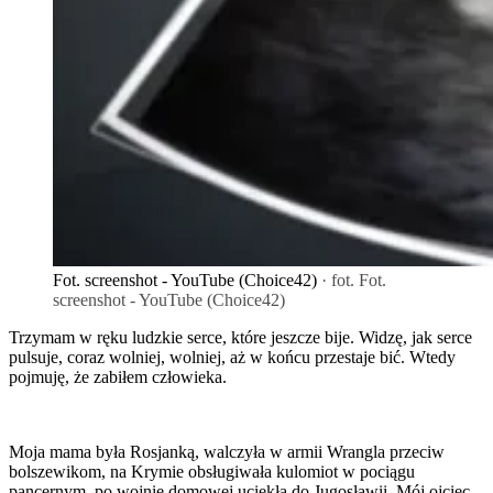
Fot. screenshot - YouTube (Choice42)
· fot. Fot.
screenshot - YouTube (Choice42)
Trzymam w ręku ludzkie serce, które jeszcze bije. Widzę, jak serce
pulsuje, coraz wolniej, wolniej, aż w końcu przestaje bić. Wtedy
pojmuję, że zabiłem człowieka.
Moja mama była Rosjanką, walczyła w armii Wrangla przeciw
bolszewikom, na Krymie obsługiwała kulomiot w pociągu
pancernym, po wojnie domowej uciekła do Jugosławii. Mój ojciec