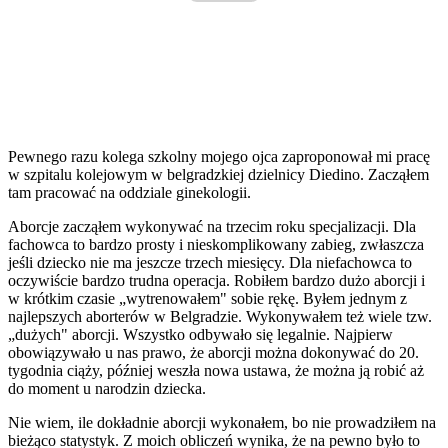
Pewnego razu kolega szkolny mojego ojca zaproponował mi pracę
w szpitalu kolejowym w belgradzkiej dzielnicy Diedino. Zacząłem
tam pracować na oddziale ginekologii.
Aborcje zacząłem wykonywać na trzecim roku specjalizacji. Dla
fachowca to bardzo prosty i nieskomplikowany zabieg, zwłaszcza
jeśli dziecko nie ma jeszcze trzech miesięcy. Dla niefachowca to
oczywiście bardzo trudna operacja. Robiłem bardzo dużo aborcji i
w krótkim czasie „wytrenowałem" sobie rękę. Byłem jednym z
najlepszych aborterów w Belgradzie. Wykonywałem też wiele tzw.
„dużych" aborcji. Wszystko odbywało się legalnie. Najpierw
obowiązywało u nas prawo, że aborcji można dokonywać do 20.
tygodnia ciąży, później weszła nowa ustawa, że można ją robić aż
do moment u narodzin dziecka.
Nie wiem, ile dokładnie aborcji wykonałem, bo nie prowadziłem na
bieżąco statystyk. Z moich obliczeń wynika, że na pewno było to