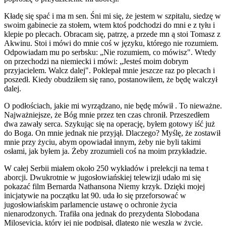
Kładę się spać i ma m sen. Śni mi się, że jestem w szpitalu, siedzę w
swoim gabinecie za stołem, wtem ktoś podchodzi do mni e z tyłu i
klepie po plecach. Obracam się, patrzę, a przede mn ą stoi Tomasz z
Akwinu. Stoi i mówi do mnie coś w języku, którego nie rozumiem.
Odpowiadam mu po serbsku: „Nie rozumiem, co mówisz". Wtedy
on przechodzi na niemiecki i mówi: „Jesteś moim dobrym
przyjacielem. Walcz dalej". Poklepał mnie jeszcze raz po plecach i
poszedł. Kiedy obudziłem się rano, postanowiłem, że będę walczył
dalej.
O podłościach, jakie mi wyrządzano, nie będę mówił . To nieważne.
Najważniejsze, że Bóg mnie przez ten czas chronił. Przeszedłem
dwa zawały serca. Szykując się na operację, byłem gotowy iść już
do Boga. On mnie jednak nie przyjął. Dlaczego? Myślę, że zostawił
mnie przy życiu, abym opowiadał innym, żeby nie byli takimi
osłami, jak byłem ja. Żeby zrozumieli coś na moim przykładzie.
W całej Serbii miałem około 250 wykładów i prelekcji na tema t
aborcji. Dwukrotnie w jugosłowiańskiej telewizji udało mi się
pokazać film Bernarda Nathansona Niemy krzyk. Dzięki mojej
inicjatywie na początku lat 90. uda­ ło się przeforsować w
jugosłowiańskim parlamencie ustawę o ochronie życia
nienarodzonych. Trafiła ona jednak do prezydenta Slobodana
Milosevicia, który jej nie podpisał, dlatego nie weszła w życie.