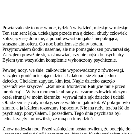
Powtarzało się to noc w noc, tydzień w tydzień, miesiąc w miesiąc.
Ten sam sen: łąka, uciekające przede mn ą dzieci, chudy człowiek
zbliżający się do mnie, a ponad wszystkim jakaś niepokojąca,
straszna atmosfera. Co noc budziłem się zlany potem.
Przyjmowałem środki nasenne, ale nie pomagało: sen powtarzał się.
Zacząłem poważnie się zastanawiać, czy nie pójść do psychiatry.
Byłem tym wszystkim kompletnie wykończony psychicznie.
Pewnej nocy, we śnie, całkowicie wyprowadzony z równowagi,
zacząłem gonić uciekające dzieci. Udało mi się złapać jedno
dziecko. Chciałem zapytać, kim jest. Nagle dziecko zaczęło
przeraźliwie krzyczeć: „Ratunku! Morderca! Ratujcie mnie przed
mordercą!". W tym momencie ubrany na czarno człowiek niczym
orzeł sfrunął w moim kierunku, wyrwał mi z rąk dziecko i uciekł.
Obudziłem się cały mokry, serce waliło mi jak młot. W pokoju było
zimno, a ja leżałem rozgrzany i spocony. Nie ma rady, trzeba iść do
psychiatry, pomyślałem. I poszedłem. Tego dnia psychiatra był
jednak zajęty i umówił się ze mną na inny dzień.
Znów nadeszła noc. Przed zaśnięciem postanowiłem, że podejdę do