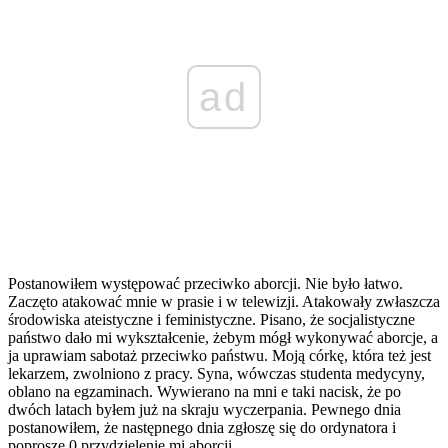
ad
Postanowiłem występować przeciwko aborcji. Nie było łatwo.
Zaczęto atakować mnie w prasie i w telewizji. Atakowały zwłaszcza
środowiska ateistyczne i feministyczne. Pisano, że socjalistyczne
państwo dało mi wykształcenie, żebym mógł wykonywać aborcje, a
ja uprawiam sabotaż przeciwko państwu. Moją córkę, która też jest
lekarzem, zwolniono z pracy. Syna, wówczas studenta medycyny,
oblano na egzaminach. Wywierano na mni e taki nacisk, że po
dwóch latach byłem już na skraju wyczerpania. Pewnego dnia
postanowiłem, że następnego dnia zgłoszę się do ordynatora i
poproszę 0 przydzielenie mi aborcji.