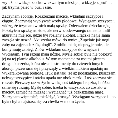
wyraźnie widzę dziecko w czwartym miesiącu, widzę je z profilu,
jak trzyma palec w buzi i ssie.
Zaczynam aborcję. Rozszerzam macicę, wkładam szczypce i
ciągnę. Zaczynają wypływać wody płodowe. Wyciągam szczypce i
widzę, że trzymam w nich małą rączkę. Oderwałem dziecku rękę.
Położyłem rączkę na stole, ale nerw z oderwanego ramienia trafił
akurat na miejsce, gdzie był rozlany alkohol. I rączka nagle sama
zaczęła się ruszać. Akuszerka mówi do mnie: „Zupełnie jak nogi
żaby na zajęciach z fizjologii". Zrobiło mi się nieprzyjemnie, ale
kontynuuję zabieg. Znów wkładam szczypce do wnętrza i
wyciągam. Tym razem małą nóżkę. Myślę sobie: byle nie położyć
jej na tej plamie alkoholu. W tym momencie za moimi plecami
druga akuszerka, która niesie instrumenty do czterech innych
aborcji, przewraca się i przyrządy z wielkim hukiem upadają na
wykafelkowaną podłogę. Huk jest taki, że aż podskakuję, puszczam
uchwyt szczypiec i nóżka upada tuż obok rączki. I też zaczyna się
ruszać. Pierwszy raz w życiu widzę coś takiego: i rączka, i nóżka
same się ruszają. Myślę sobie: trzeba to wszystko, co zostało w
macicy, zemleć na miazgę i wyciągnąć już bezkształtną masę.
Zaczynam więc mleć, miażdżyć, kruszyć. Wyciągam szczypce i... to
była chyba najstraszniejsza chwila w moim życiu.