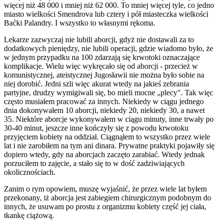
więcej niż 48 000 i mniej niż 62 000. To mniej więcej tyle, co jedno
miasto wielkości Smendrova lub cztery i pół miasteczka wielkości
Baćki Palandry. I wszystko to własnymi rękoma.
Lekarze zazwyczaj nie lubili aborcji, gdyż nie dostawali za to
dodatkowych pieniędzy, nie lubili operacji, gdzie wiadomo było, że
w jednym przypadku na 100 zdarzają się krwotoki oznaczające
komplikacje. Wielu więc wykręcało się od aborcji - przecież w
komunistycznej, ateistycznej Jugosławii nie można było sobie na
niej dorobić. Jedni szli więc akurat wtedy na jakieś zebrania
partyjne, drudzy wymigiwali się, bo mieli mocne „plecy". Tak więc
często musiałem pracować za innych. Niekiedy w ciągu jednego
dnia dokonywałem 10 aborcji, niekiedy 20, niekiedy 30, a nawet
35. Niektóre aborcje wykonywałem w ciągu minuty, inne trwały po
30-40 minut, jeszcze inne kończyły się z powodu krwotoku
przyjęciem kobiety na oddział. Ciągnąłem to wszystko przez wiele
lat i nie zarobiłem na tym ani dinara. Prywatne praktyki pojawiły się
dopiero wtedy, gdy na aborcjach zaczęto zarabiać. Wtedy jednak
porzuciłem to zajęcie, a stało się to w dość zadziwiających
okolicznościach.
Zanim o rym opowiem, muszę wyjaśnić, że przez wiele lat byłem
przekonany, iż aborcja jest zabiegiem chirurgicznym podobnym do
innych, że usuwam po prostu z organizmu kobiety część jej ciała,
tkankę ciążową.