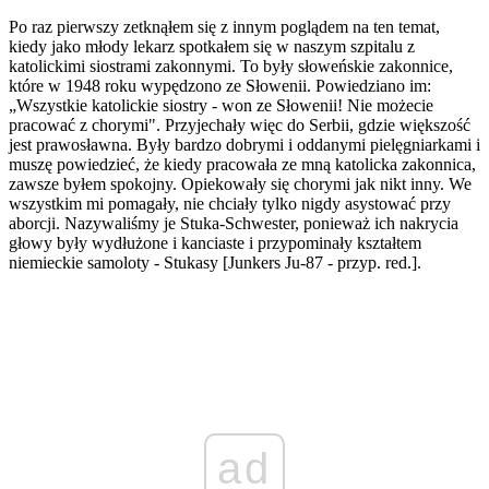
Po raz pierwszy zetknąłem się z innym poglądem na ten temat,
kiedy jako młody lekarz spotkałem się w naszym szpitalu z
katolickimi siostrami zakonnymi. To były słoweńskie zakonnice,
które w 1948 roku wypędzono ze Słowenii. Powiedziano im:
„Wszystkie katolickie siostry - won ze Słowenii! Nie możecie
pracować z chorymi". Przyjechały więc do Serbii, gdzie większość
jest prawosławna. Były bardzo dobrymi i oddanymi pielęgniarkami i
muszę powiedzieć, że kiedy pracowała ze mną katolicka zakonnica,
zawsze byłem spokojny. Opiekowały się chorymi jak nikt inny. We
wszystkim mi pomagały, nie chciały tylko nigdy asystować przy
aborcji. Nazywaliśmy je Stuka-Schwester, ponieważ ich nakrycia
głowy były wydłużone i kanciaste i przypominały kształtem
niemieckie samoloty - Stukasy [Junkers Ju-87 - przyp. red.].
ad