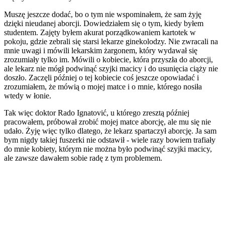
Muszę jeszcze dodać, bo o tym nie wspominałem, że sam żyję
dzięki nieudanej aborcji. Dowiedziałem się o tym, kiedy byłem
studentem. Zajęty byłem akurat porządkowaniem kartotek w
pokoju, gdzie zebrali się starsi lekarze ginekolodzy. Nie zwracali na
mnie uwagi i mówili lekarskim żargonem, który wydawał się
zrozumiały tylko im. Mówili o kobiecie, która przyszła do aborcji,
ale lekarz nie mógł podwinąć szyjki macicy i do usunięcia ciąży nie
doszło. Zaczęli później o tej kobiecie coś jeszcze opowiadać i
zrozumiałem, że mówią o mojej matce i o mnie, którego nosiła
wtedy w łonie.
Tak więc doktor Rado Ignatović, u którego zresztą później
pracowałem, próbował zrobić mojej matce aborcję, ale mu się nie
udało. Żyję więc tylko dlatego, że lekarz spartaczył aborcję. Ja sam
bym nigdy takiej fuszerki nie odstawił - wiele razy bowiem trafiały
do mnie kobiety, którym nie można było podwinąć szyjki macicy,
ale zawsze dawałem sobie radę z tym problemem.