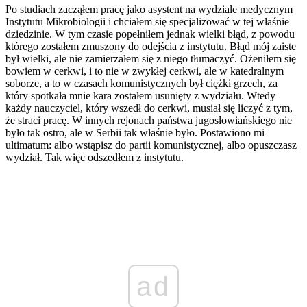
Po studiach zacząłem pracę jako asystent na wydziale medycznym
Instytutu Mikrobiologii i chciałem się specjalizować w tej właśnie
dziedzinie. W tym czasie popełniłem jednak wielki błąd, z powodu
którego zostałem zmuszony do odejścia z instytutu. Błąd mój zaiste
był wielki, ale nie zamierzałem się z niego tłumaczyć. Ożeniłem się
bowiem w cerkwi, i to nie w zwykłej cerkwi, ale w katedralnym
soborze, a to w czasach komunistycznych był ciężki grzech, za
który spotkała mnie kara zostałem usunięty z wydziału. Wtedy
każdy nauczyciel, który wszedł do cerkwi, musiał się liczyć z tym,
że straci pracę. W innych rejonach państwa jugosłowiańskiego nie
było tak ostro, ale w Serbii tak właśnie było. Postawiono mi
ultimatum: albo wstąpisz do partii komunistycznej, albo opuszczasz
wydział. Tak więc odszedłem z instytutu.
ad