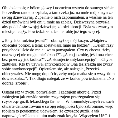
Obudziłem się z bólem głowy i uczuciem wstrętu do samego siebie.
Poszedłem rano do szpitala, a tam czeka już na mnie mój kuzyn ze
swoją dziewczyną. Zupełnie o nich zapomniałem, a właśnie na ten
dzień umówieni byli oni u mnie na zabieg. Dziewczyna przyszła,
aby poddać się swojej dziewiątej z kolei aborcji. Była w czwartym
miesiącu ciąży. Powiedziałem, że nie robię już tego więcej.
„To ty taka rodzina jesteś?" - oburzył się mój kuzyn. „Najpierw
obiecałeś pomoc, a teraz zostawiasz mnie na lodzie?". „Osiem razy
przychodziliście do mnie i wam pomagałem. Czy ty chcesz, żeby
ona więcej nie mogła mieć dzieci?". „A co ja zrobię, jeśli ona chce
bez przerwy jak królica?". „A stosujecie antykoncepcję?". „Chyba
żartujesz. Kto by używał antykoncepcji? Ona też zresztą nie życzy
sobie antykoncepcji". Opierałem się, ale nalegał: „Przecież
obiecywałeś. Nie mogę dopuścić, żeby moja matka się o wszystkim
dowiedziała...". Tak długo nalegał, że w końcu powiedziałem: „No
dobrze, zrobię".
Ostatni raz w życiu, pomyślałem. I zacząłem aborcję. Przed
zabiegiem jak zwykle swoim zwyczajem przeżegnałem się,
czyszcząc guzik lekarskiego fartucha. W komunistycznych czasach
otwarte demonstrowani e swojej religijności było zabronione, więc
robiłem to potajemnie: udawałem, że czyszczę guzik, a tak
naprawdę kreśliłem na nim mały znak krzyża. Włączyłem USG i