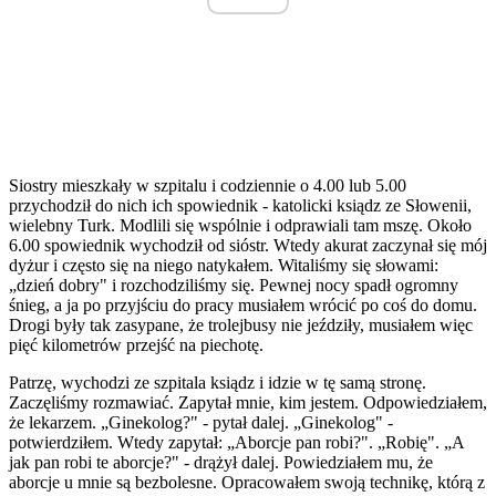
Siostry mieszkały w szpitalu i codziennie o 4.00 lub 5.00
przychodził do nich ich spowiednik - katolicki ksiądz ze Słowenii,
wielebny Turk. Modlili się wspólnie i odprawiali tam mszę. Około
6.00 spowiednik wychodził od sióstr. Wtedy akurat zaczynał się mój
dyżur i często się na niego natykałem. Witaliśmy się słowami:
„dzień dobry" i rozchodziliśmy się. Pewnej nocy spadł ogromny
śnieg, a ja po przyjściu do pracy musiałem wrócić po coś do domu.
Drogi były tak zasypane, że trolejbusy nie jeździły, musiałem więc
pięć kilometrów przejść na piechotę.
Patrzę, wychodzi ze szpitala ksiądz i idzie w tę samą stronę.
Zaczęliśmy rozmawiać. Zapytał mnie, kim jestem. Odpowiedziałem,
że lekarzem. „Ginekolog?" - pytał dalej. „Ginekolog" -
potwierdziłem. Wtedy zapytał: „Aborcje pan robi?". „Robię". „A
jak pan robi te aborcje?" - drążył dalej. Powiedziałem mu, że
aborcje u mnie są bezbolesne. Opracowałem swoją technikę, którą z