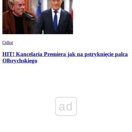
Odlot
HIT! Kancelaria Premiera jak na pstryknięcie palca
Olbrychskiego
ad