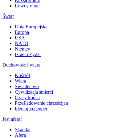
Ruska smuta
Łowcy onuc
Świat
Unia Europejska
Europa
USA
NATO
Niemcy
Izrael i Żydzi
Duchowość i wiara
Kościół
Wiara
Świadectwo
Cywilizacja śmierci
Czasy końca
Prześladowanie chrześcijan
Ideologia gender
Jest afera!
Skandal
Afera