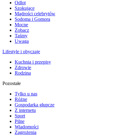
Odlot
Szokujące
Mądrości celebrytów
Sodoma i Gomora
Mocne
Zobacz
Taśmy
Uwaga
Lifestyle i obyczaje
Kuchnia i przepisy
Zdrowie
Rodzina
Pozostałe
Tylko u nas
Różne
Gospodarka głupcze
Z internetu
Sport
Pilne
Wiadomości
Zagrożenia