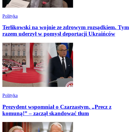
Polityka
Terlikowski na wojnie ze zdrowym rozsądkiem. Tym
razem uderzył w pomysł deportacji Ukraińców
Polityka
Prezydent wspomniał o Czarzastym. „Precz z
komuną!” – zaczął skandować tłum