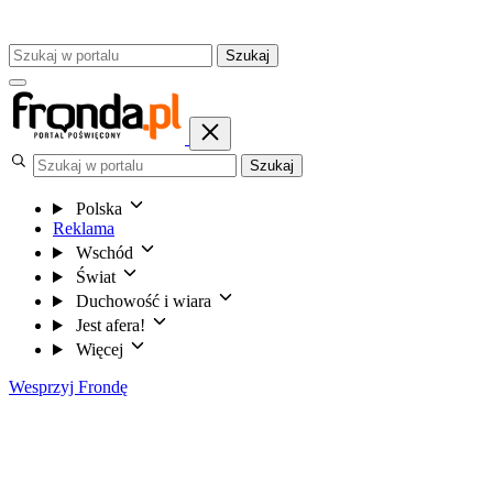
Szukaj
Szukaj
Polska
Reklama
Wschód
Świat
Duchowość i wiara
Jest afera!
Więcej
Wesprzyj Frondę