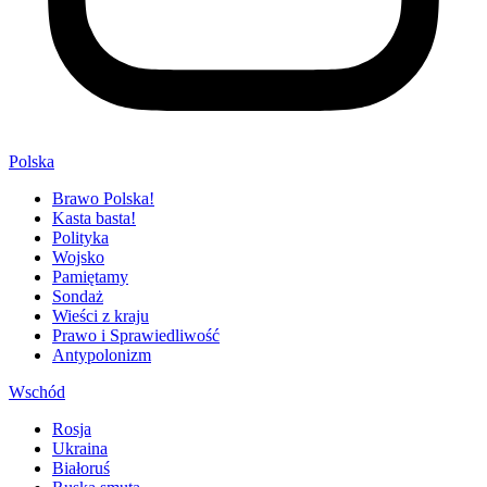
Polska
Brawo Polska!
Kasta basta!
Polityka
Wojsko
Pamiętamy
Sondaż
Wieści z kraju
Prawo i Sprawiedliwość
Antypolonizm
Wschód
Rosja
Ukraina
Białoruś