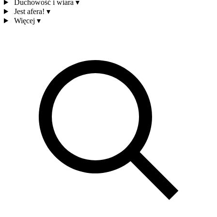
Duchowość i wiara
▾
Jest afera!
▾
Więcej
▾