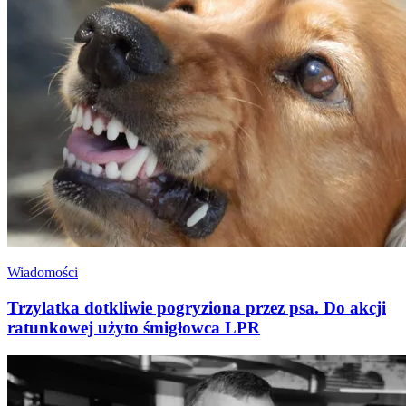
Wiadomości
Trzylatka dotkliwie pogryziona przez psa. Do akcji
ratunkowej użyto śmigłowca LPR