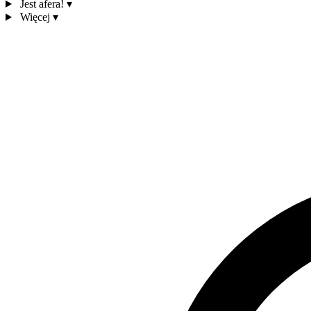
Jest afera!
▾
Więcej
▾