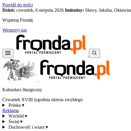
Przejdź do treści
Dzień:
czwartek, 6 sierpnia 2026
Imieniny:
Sławy, Jakuba, Oktawia
Wspieraj Frondę
Wesprzyj nas
Kalendarz liturgiczny
Czwartek XVIII tygodnia okresu zwykłego
Polska
▾
Reklama
Wschód
▾
Świat
▾
Duchowość i wiara
▾