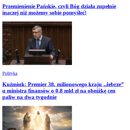
Przemienienie Pańskie, czyli Bóg działa zupełnie
inaczej niż możemy sobie pomyśleć!
Polityka
Kuźmiuk: Premier 38. milionowego kraju „żebrze”
u ministra finansów o 0,8 mld zł na obniżkę cen
paliw na dwa tygodnie