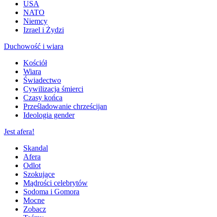
USA
NATO
Niemcy
Izrael i Żydzi
Duchowość i wiara
Kościół
Wiara
Świadectwo
Cywilizacja śmierci
Czasy końca
Prześladowanie chrześcijan
Ideologia gender
Jest afera!
Skandal
Afera
Odlot
Szokujące
Mądrości celebrytów
Sodoma i Gomora
Mocne
Zobacz