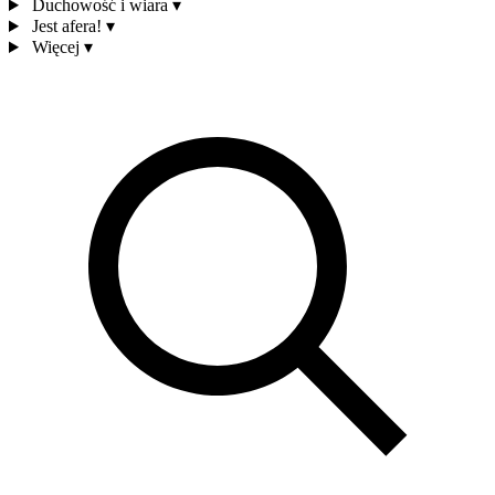
Duchowość i wiara
▾
Jest afera!
▾
Więcej
▾