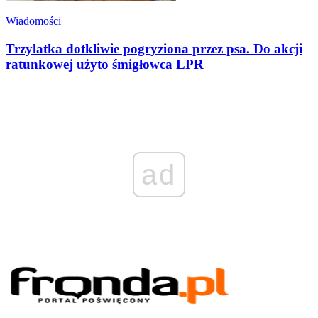
Wiadomości
Trzylatka dotkliwie pogryziona przez psa. Do akcji
ratunkowej użyto śmigłowca LPR
ad