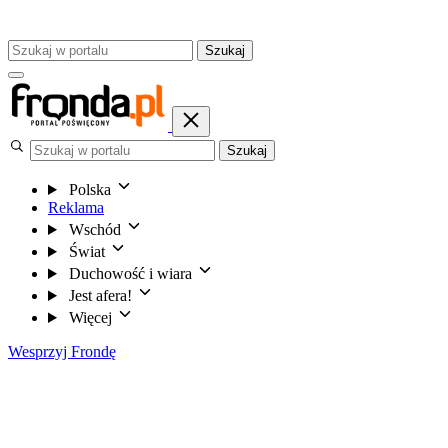
Szukaj
Szukaj
Polska
Reklama
Wschód
Świat
Duchowość i wiara
Jest afera!
Więcej
Wesprzyj Frondę