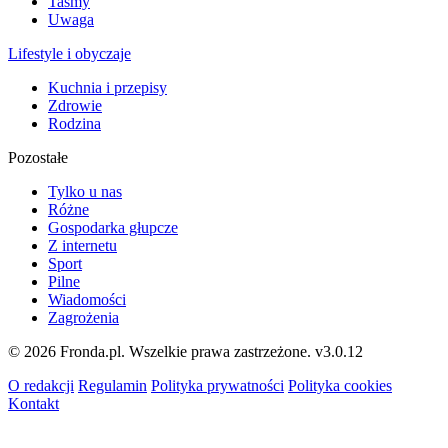
Taśmy
Uwaga
Lifestyle i obyczaje
Kuchnia i przepisy
Zdrowie
Rodzina
Pozostałe
Tylko u nas
Różne
Gospodarka głupcze
Z internetu
Sport
Pilne
Wiadomości
Zagrożenia
© 2026 Fronda.pl. Wszelkie prawa zastrzeżone.
v3.0.12
O redakcji
Regulamin
Polityka prywatności
Polityka cookies
Kontakt