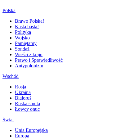
Polska
Brawo Polska!
Kasta basta!
Polityka
Wojsko
Pamiętamy
Sondaż
Wieści z kraju
Prawo i Sprawiedliwość
Antypolonizm
Wschód
Rosja
Ukraina
Białoruś
Ruska smuta
Łowcy onuc
Świat
Unia Europejska
Europa