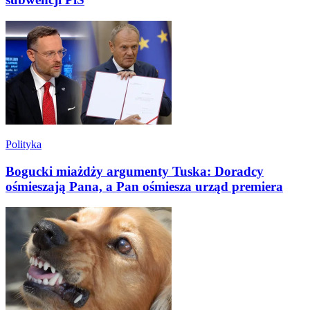
Polityka
Bogucki miażdży argumenty Tuska: Doradcy
ośmieszają Pana, a Pan ośmiesza urząd premiera