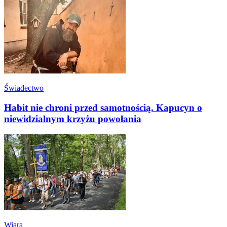
Świadectwo
Habit nie chroni przed samotnością. Kapucyn o
niewidzialnym krzyżu powołania
Wiara