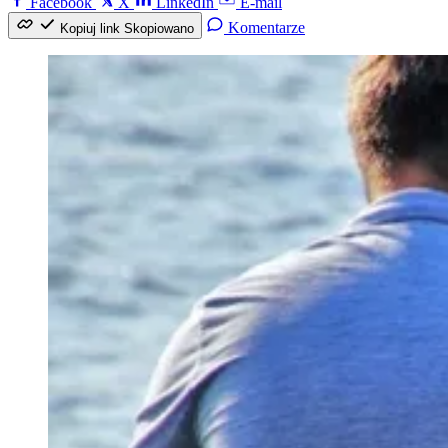
Facebook
X
LinkedIn
E-mail
Komentarze
Kopiuj link
Skopiowano