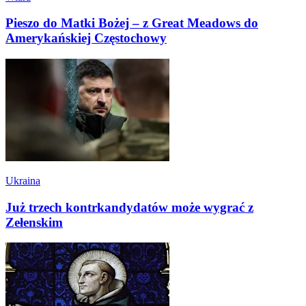
Pieszo do Matki Bożej – z Great Meadows do
Amerykańskiej Częstochowy
Ukraina
Już trzech kontrkandydatów może wygrać z
Zełenskim