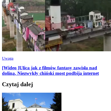
Uwaga
[Wideo ]Ulica jak z filmów fantasy zawisła nad
doliną. Niezwykły chiński most podbija internet
Czytaj dalej