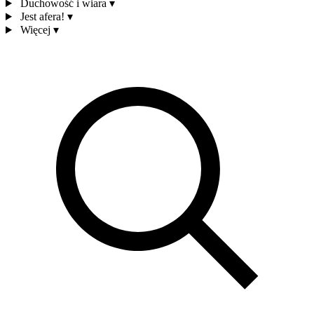
Duchowość i wiara
▾
Jest afera!
▾
Więcej
▾