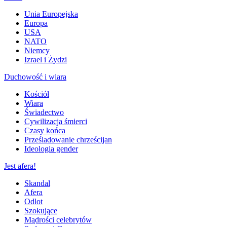
Unia Europejska
Europa
USA
NATO
Niemcy
Izrael i Żydzi
Duchowość i wiara
Kościół
Wiara
Świadectwo
Cywilizacja śmierci
Czasy końca
Prześladowanie chrześcijan
Ideologia gender
Jest afera!
Skandal
Afera
Odlot
Szokujące
Mądrości celebrytów