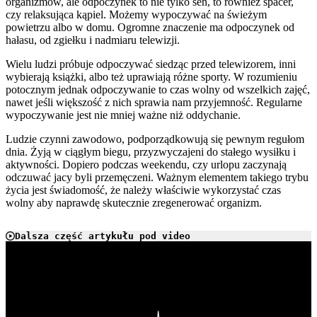
organizmów, ale odpoczynek to nie tylko sen, to również spacer,
czy relaksująca kąpiel. Możemy wypoczywać na świeżym
powietrzu albo w domu. Ogromne znaczenie ma odpoczynek od
hałasu, od zgiełku i nadmiaru telewizji.
Wielu ludzi próbuje odpoczywać siedząc przed telewizorem, inni
wybierają książki, albo też uprawiają różne sporty. W rozumieniu
potocznym jednak odpoczywanie to czas wolny od wszelkich zajęć,
nawet jeśli większość z nich sprawia nam przyjemność. Regularne
wypoczywanie jest nie mniej ważne niż oddychanie.
Ludzie czynni zawodowo, podporządkowują się pewnym regułom
dnia. Żyją w ciągłym biegu, przyzwyczajeni do stałego wysiłku i
aktywności. Dopiero podczas weekendu, czy urlopu zaczynają
odczuwać jacy byli przemęczeni. Ważnym elementem takiego trybu
życia jest świadomość, że należy właściwie wykorzystać czas
wolny aby naprawdę skutecznie zregenerować organizm.
Dalsza część artykułu pod video