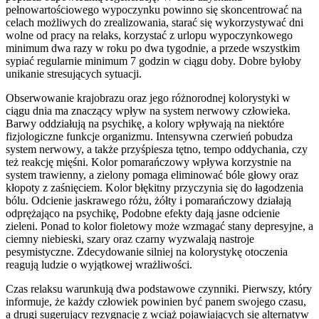
pełnowartościowego wypoczynku powinno się skoncentrować na
celach możliwych do zrealizowania, starać się wykorzystywać dni
wolne od pracy na relaks, korzystać z urlopu wypoczynkowego
minimum dwa razy w roku po dwa tygodnie, a przede wszystkim
sypiać regularnie minimum 7 godzin w ciągu doby. Dobre byłoby
unikanie stresujących sytuacji.
Obserwowanie krajobrazu oraz jego różnorodnej kolorystyki w
ciągu dnia ma znaczący wpływ na system nerwowy człowieka.
Barwy oddziałują na psychikę, a kolory wpływają na niektóre
fizjologiczne funkcje organizmu. Intensywna czerwień pobudza
system nerwowy, a także przyśpiesza tętno, tempo oddychania, czy
też reakcję mięśni. Kolor pomarańczowy wpływa korzystnie na
system trawienny, a zielony pomaga eliminować bóle głowy oraz
kłopoty z zaśnięciem. Kolor błękitny przyczynia się do łagodzenia
bólu. Odcienie jaskrawego różu, żółty i pomarańczowy działają
odprężająco na psychikę, Podobne efekty dają jasne odcienie
zieleni. Ponad to kolor fioletowy może wzmagać stany depresyjne, a
ciemny niebieski, szary oraz czarny wyzwalają nastroje
pesymistyczne. Zdecydowanie silniej na kolorystykę otoczenia
reagują ludzie o wyjątkowej wrażliwości.
Czas relaksu warunkują dwa podstawowe czynniki. Pierwszy, który
informuje, że każdy człowiek powinien być panem swojego czasu,
a drugi sugerujący rezygnację z wciąż pojawiających się alternatyw