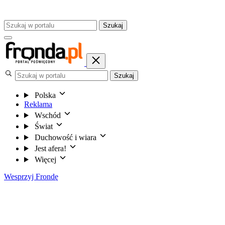
Szukaj
Szukaj
Polska
Reklama
Wschód
Świat
Duchowość i wiara
Jest afera!
Więcej
Wesprzyj Frondę