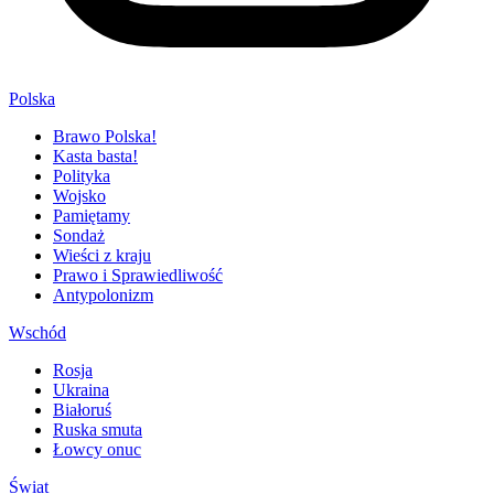
Polska
Brawo Polska!
Kasta basta!
Polityka
Wojsko
Pamiętamy
Sondaż
Wieści z kraju
Prawo i Sprawiedliwość
Antypolonizm
Wschód
Rosja
Ukraina
Białoruś
Ruska smuta
Łowcy onuc
Świat