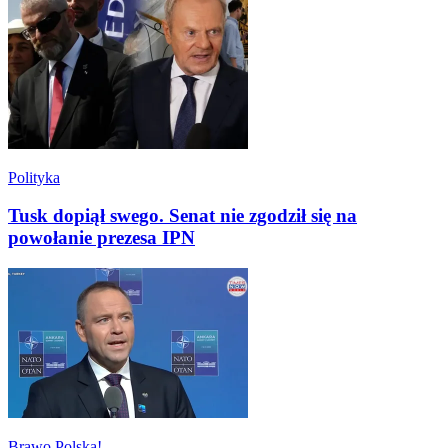
Polityka
Tusk dopiął swego. Senat nie zgodził się na
powołanie prezesa IPN
Brawo Polska!