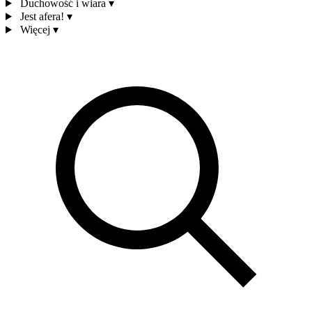
Duchowość i wiara
▾
Jest afera!
▾
Więcej
▾