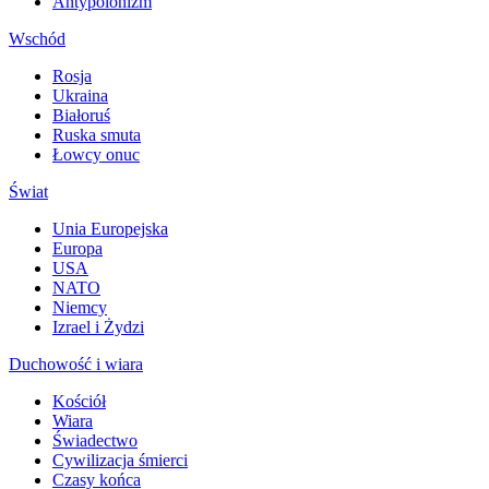
Antypolonizm
Wschód
Rosja
Ukraina
Białoruś
Ruska smuta
Łowcy onuc
Świat
Unia Europejska
Europa
USA
NATO
Niemcy
Izrael i Żydzi
Duchowość i wiara
Kościół
Wiara
Świadectwo
Cywilizacja śmierci
Czasy końca