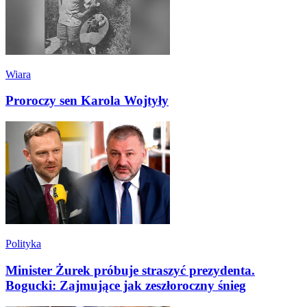
Wiara
Proroczy sen Karola Wojtyły
Polityka
Minister Żurek próbuje straszyć prezydenta.
Bogucki: Zajmujące jak zeszłoroczny śnieg