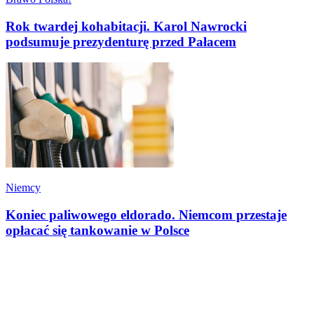
Rok twardej kohabitacji. Karol Nawrocki
podsumuje prezydenturę przed Pałacem
Niemcy
Koniec paliwowego eldorado. Niemcom przestaje
opłacać się tankowanie w Polsce