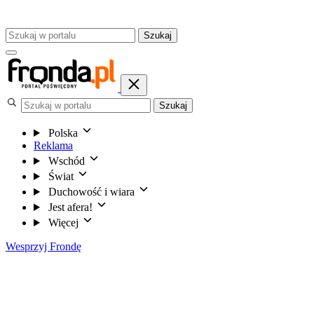
Szukaj
Szukaj
Polska
Reklama
Wschód
Świat
Duchowość i wiara
Jest afera!
Więcej
Wesprzyj Frondę