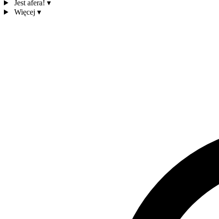
Jest afera!
▾
Więcej
▾