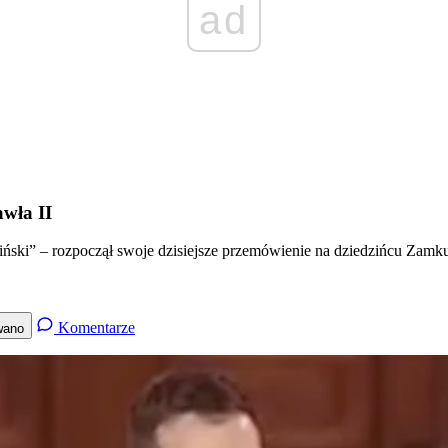
ad
wła II
kraiński” – rozpoczął swoje dzisiejsze przemówienie na dziedzińcu 
Komentarze
wano