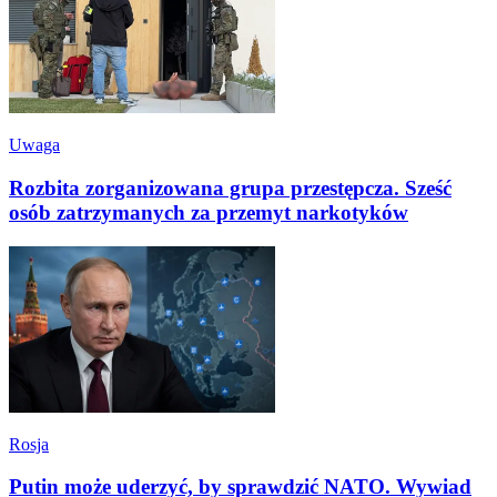
Uwaga
Rozbita zorganizowana grupa przestępcza. Sześć
osób zatrzymanych za przemyt narkotyków
Rosja
Putin może uderzyć, by sprawdzić NATO. Wywiad