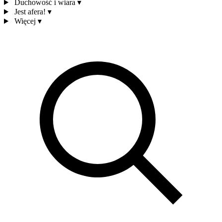
Duchowość i wiara
▾
Jest afera!
▾
Więcej
▾