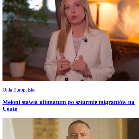
Unia Europejska
Meloni stawia ultimatum po szturmie migrantów na
Ceutę