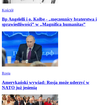
Kościół
Bp Angelelli i o. Kolbe - „męczennicy braterstwa i
sprawiedliwości” w „Magnifica humanitas”
Rosja
Amerykański wywiad: Rosja może uderzyć w
NATO już jesienią