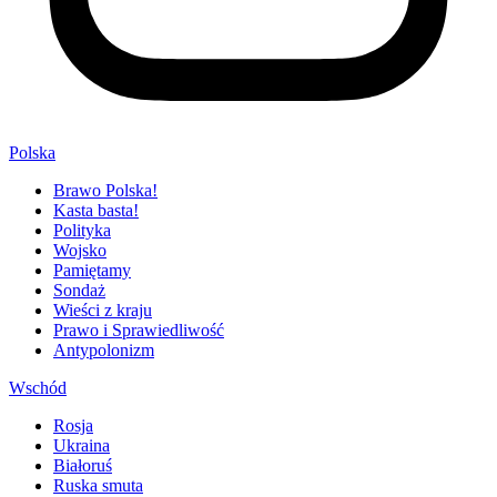
Polska
Brawo Polska!
Kasta basta!
Polityka
Wojsko
Pamiętamy
Sondaż
Wieści z kraju
Prawo i Sprawiedliwość
Antypolonizm
Wschód
Rosja
Ukraina
Białoruś
Ruska smuta