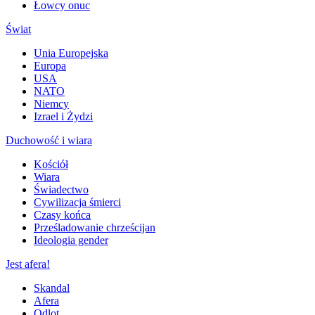
Łowcy onuc
Świat
Unia Europejska
Europa
USA
NATO
Niemcy
Izrael i Żydzi
Duchowość i wiara
Kościół
Wiara
Świadectwo
Cywilizacja śmierci
Czasy końca
Prześladowanie chrześcijan
Ideologia gender
Jest afera!
Skandal
Afera
Odlot