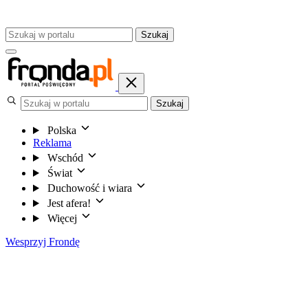
Szukaj
Szukaj
Polska
Reklama
Wschód
Świat
Duchowość i wiara
Jest afera!
Więcej
Wesprzyj Frondę