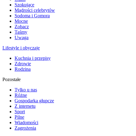
Szokujące
Mądrości celebrytów
Sodoma i Gomora
Mocne
Zobacz
Taśmy
Uwaga
Lifestyle i obyczaje
Kuchnia i przepisy
Zdrowie
Rodzina
Pozostałe
Tylko u nas
Różne
Gospodarka głupcze
Z internetu
Sport
Pilne
Wiadomości
Zagrożenia