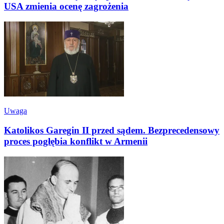
USA zmienia ocenę zagrożenia
Uwaga
Katolikos Garegin II przed sądem. Bezprecedensowy
proces pogłębia konflikt w Armenii