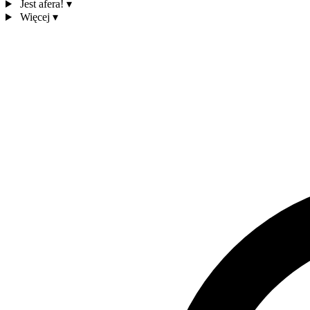
Jest afera!
▾
Więcej
▾