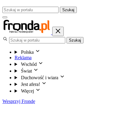
Szukaj
Szukaj
Polska
Reklama
Wschód
Świat
Duchowość i wiara
Jest afera!
Więcej
Wesprzyj Frondę