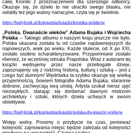
całej Kroniki z przeznaczeniem dla szerszego odbiorcy.
Okazuje się, że dzieło to nie utraciło swego blasku, nie
osłabły też jego walory narracyjne, czyta się je świetnie.
https://bialykruk.pl/ksiegarnia/ksiazki/kronika-polakow
„
Polska. Dwanaście wieków” Adama Bujaka i Wojciecha
Polaka
– Takiego albumu o naszym kraju jeszcze nie było.
Polska ukazana została tu od czasów najdawniejszych do
najnowszych, wiek po wieku. Każde stulecie, od X po XXI,
zostało osobno scharakteryzowane. Przypomniane zostało
również, że wcześniej istniała Prapolska. Wraz z autorami tej
książki wędrujemy przez nasze przebogate dzieje,
zapoznajemy się z rodzimą historią, kulturą i sztuką – jest z
czego być dumnym! Wędrówka ta szybko okazuje się wielką
przyjemnością, bowiem fotografie Adama Bujaka, starannie
dobrane, zachwycają swą urodą. Artysta szukał nieraz ujęć
niezwykłych, starając się dorównać dawnym mistrzom
architektury i sztuki, których dzieła uchwycił w swoim
obiektywie.
https://bialykruk.pl/ksiegarnia/ksiazki/polska-dwanascie-wiekow
Wstęp wolny. Prosimy o przybycie na czas, ponieważ
kolejność zajmowania miejsc będzie zależała od kolejności
przybycia na uroczystość. Czynna szatnia.