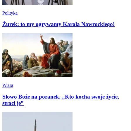
Polityka
Żurek: to my ogrywamy Karola Nawrockiego!
Wiara
Słowo Boże na poranek. „Kto kocha swoje życie,
straci je”