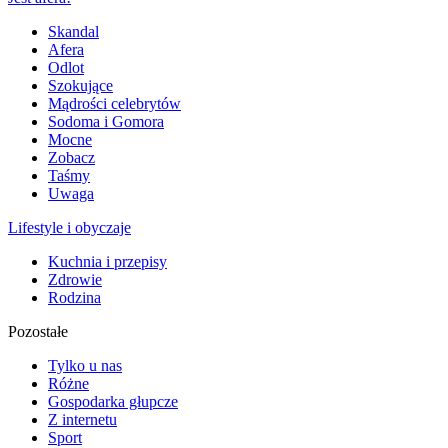
Skandal
Afera
Odlot
Szokujące
Mądrości celebrytów
Sodoma i Gomora
Mocne
Zobacz
Taśmy
Uwaga
Lifestyle i obyczaje
Kuchnia i przepisy
Zdrowie
Rodzina
Pozostałe
Tylko u nas
Różne
Gospodarka głupcze
Z internetu
Sport