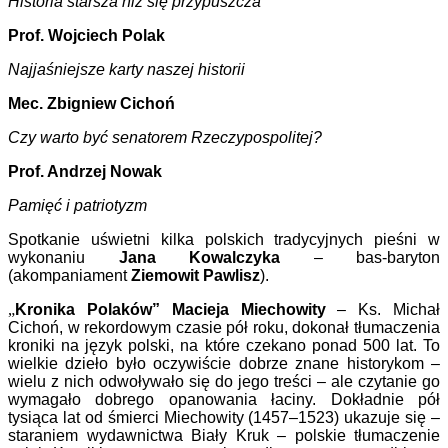
Historia starsza niż się przypuszcza
Prof. Wojciech Polak
Najjaśniejsze karty naszej historii
Mec. Zbigniew Cichoń
Czy warto być senatorem Rzeczypospolitej?
Prof. Andrzej Nowak
Pamięć i patriotyzm
Spotkanie uświetni kilka polskich tradycyjnych pieśni w
wykonaniu
Jana Kowalczyka
– bas-baryton
(akompaniament
Ziemowit Pawlisz
).
„
Kronika Polaków” Macieja Miechowity
– Ks. Michał
Cichoń, w rekordowym czasie pół roku, dokonał tłumaczenia
kroniki na język polski, na które czekano ponad 500 lat. To
wielkie dzieło było oczywiście dobrze znane historykom –
wielu z nich odwoływało się do jego treści – ale czytanie go
wymagało dobrego opanowania łaciny. Dokładnie pół
tysiąca lat od śmierci Miechowity (1457–1523) ukazuje się –
staraniem wydawnictwa Biały Kruk – polskie tłumaczenie