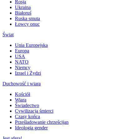
Rosja
Ukraina
Białoruś
Ruska smuta
Łowcy onuc
Świat
Unia Europejska
Europa
USA
NATO
Niemcy
Izrael i Żydzi
Duchowość i wiara
Kościół
Wiara
Świadectwo
Cywilizacja śmierci
Czasy końca
Prześladowanie chrześcijan
Ideologia gender
Jest afera!