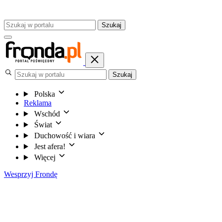
Szukaj
Szukaj
Polska
Reklama
Wschód
Świat
Duchowość i wiara
Jest afera!
Więcej
Wesprzyj Frondę