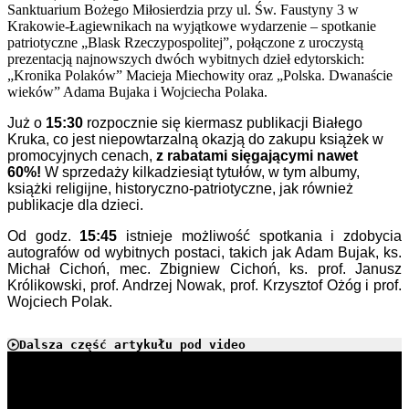
Sanktuarium Bożego Miłosierdzia przy ul. Św. Faustyny 3 w
Krakowie-Łagiewnikach na wyjątkowe wydarzenie – spotkanie
patriotyczne „Blask Rzeczypospolitej”, połączone z uroczystą
prezentacją najnowszych dwóch wybitnych dzieł edytorskich:
„Kronika Polaków” Macieja Miechowity oraz „Polska. Dwanaście
wieków” Adama Bujaka i Wojciecha Polaka.
Już o
15:30
rozpocznie się kiermasz publikacji Białego
Kruka, co jest niepowtarzalną okazją do zakupu książek w
promocyjnych cenach,
z rabatami sięgającymi nawet
60%!
W sprzedaży kilkadziesiąt tytułów, w tym albumy,
książki religijne, historyczno-patriotyczne, jak również
publikacje dla dzieci.
Od godz.
15:45
istnieje możliwość spotkania i zdobycia
autografów od wybitnych postaci, takich jak Adam Bujak, ks.
Michał Cichoń, mec. Zbigniew Cichoń, ks. prof. Janusz
Królikowski, prof. Andrzej Nowak, prof. Krzysztof Ożóg i prof.
Wojciech Polak.
Dalsza część artykułu pod video