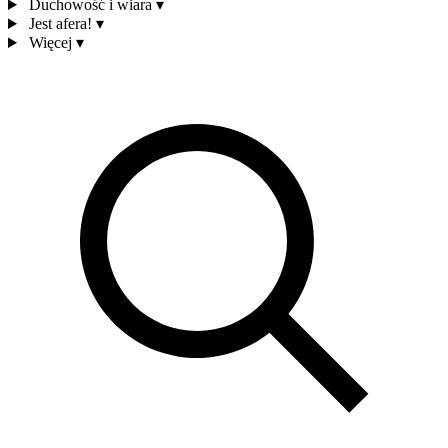
Duchowość i wiara
▾
Jest afera!
▾
Więcej
▾